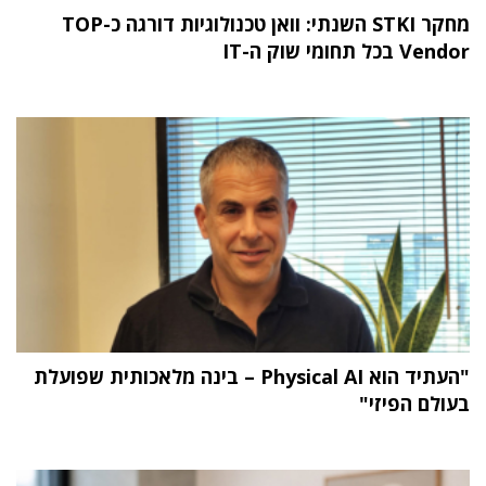
מחקר STKI השנתי: וואן טכנולוגיות דורגה כ-TOP
Vendor בכל תחומי שוק ה-IT
"העתיד הוא Physical AI – בינה מלאכותית שפועלת
בעולם הפיזי"