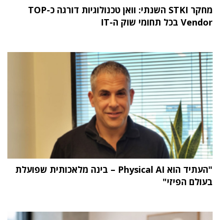
מחקר STKI השנתי: וואן טכנולוגיות דורגה כ-TOP
Vendor בכל תחומי שוק ה-IT
"העתיד הוא Physical AI – בינה מלאכותית שפועלת
בעולם הפיזי"