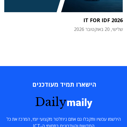
IT FOR IDF 2026
שלישי, 20 באוקטובר 2026
הישארו תמיד מעודכנים
Daily
maily
הירשמו עכשיו ותקבלו גם אתם ניוזלטר מקצועי יומי, המרכז את כל
החדשות והעדכונים בתחומי ה-ICT