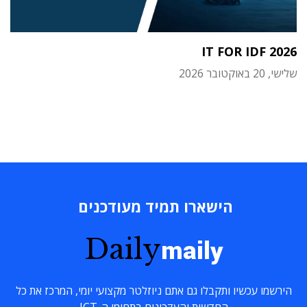
IT FOR IDF 2026
שלישי, 20 באוקטובר 2026
הישארו תמיד מעודכנים
Daily
maily
הירשמו עכשיו ותקבלו גם אתם ניוזלטר מקצועי יומי, המרכז את כל