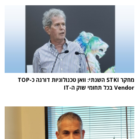
מחקר STKI השנתי: וואן טכנולוגיות דורגה כ-TOP
Vendor בכל תחומי שוק ה-IT