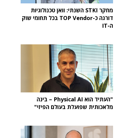
מחקר STKI השנתי: וואן טכנולוגיות
דורגה כ-TOP Vendor בכל תחומי שוק
ה-IT
"העתיד הוא Physical AI – בינה
מלאכותית שפועלת בעולם הפיזי"