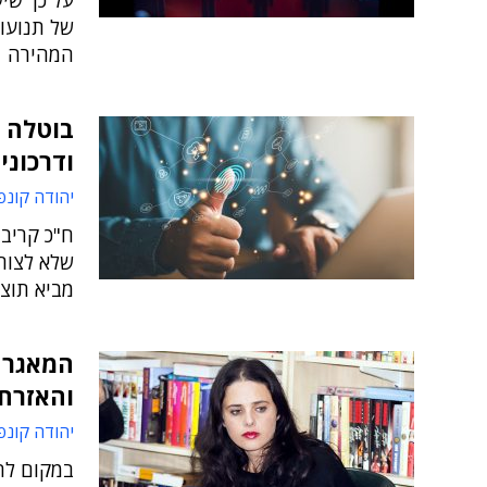
על כך שי
של תנועו
המהירה
בוטלה 
ודרכוני
יהודה קונפ
ח"כ קריב:
שלא לצורך
מביא תוצאו
המאגר 
והאזרח
יהודה קונפ
במקום לה