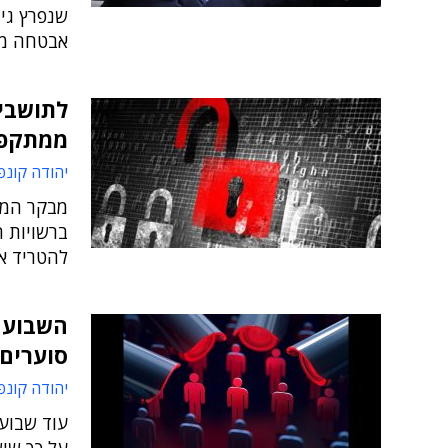
שנפרץ גיב
אבטחה מז
לתושבים
ממתקפו
יהודה קונפ
מבקר המד
ברשויות 
להטריד את
השבוע ש
סוערים
יהודה קונפ
עוד שבוע