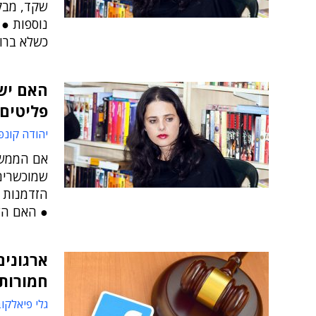
שקד, מבק
נוספות ● 
כשלא ברו
האם ישר
פליטים
יהודה קונפ
אם הממשל
שמוכשרים 
הזדמנות ל
● האם הש
ארגונים
חמורות
גלי פיאלקו