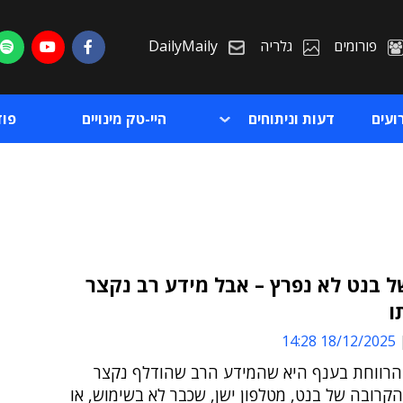
פורומים
גלריה
DailyMaily
ועים
דעות וניתוחים
היי-טק מינויים
פו
ל בנט לא נפרץ – אבל מידע רב נקצר
ו
ת
18/12/2025 14:28
ת
רווחת בענף היא שהמידע הרב שהודלף נקצר
קרובה של בנט, מטלפון ישן, שכבר לא בשימוש, או