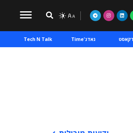
דקאסט
גאדג'Time
Tech N Talk
וכן פרסומי
תוכן פרסומי
וכן פרסומי