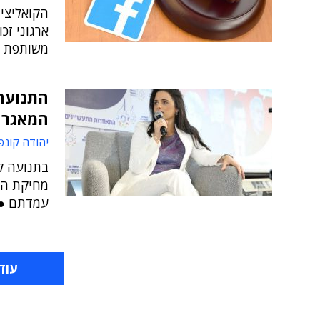
משותפת ב
התנועה 
המאגר 
יהודה קונפ
בתנועה ק
מחיקת המ
עמדתם ● 
עוד