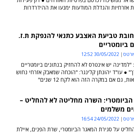
שראל ממשיכה לכרסם בפרטיות האזרחים ● רק פעילות
ת אזרחיות והגדלת המודעות ימנעו את ההידרדרות
חובת טביעת האצבע כתנאי להנפקת ת.ז.
ם ביומטריים
ורטס
30/05/2022 12:52
 "למדינה יש אינטרס לא להחזיק בנתונים ביומטריים
" ● עו"ד יהונתן קלינגר: "הוכחה שמאבק אזרחי נחוש
ת, גם אם במקרה הזה הוא לקח 12 שנים"
הביומטרי: השרה מחליטה לא להחליט –
ים משלמים
ורטס
24/05/2022 16:54
חליט על סגירת המאגר הביומטרי, שרת הפנים, איילת