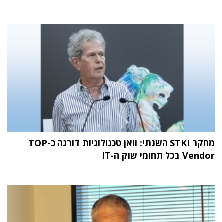
מחקר STKI השנתי: וואן טכנולוגיות דורגה כ-TOP
Vendor בכל תחומי שוק ה-IT