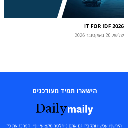
IT FOR IDF 2026
שלישי, 20 באוקטובר 2026
הישארו תמיד מעודכנים
Daily
maily
הירשמו עכשיו ותקבלו גם אתם ניוזלטר מקצועי יומי, המרכז את כל