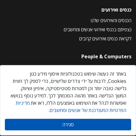
כנסים ואירועים
הכנסים והאירועים שלנו
נצפיתם בכנסי ואירועי אנשים ומחשבים
לקראת כנסים ואירועים קרובים
People & Computers
About Us
באתר זה נעשה שימוש בטכנולוגיות איסוף מידע כגון
Privacy Policy
Cookies, לרבות על ידי צדדים שלישיים, כדי לספק לך חווית
Contact Us
גלישה טובה יותר וכן למטרות סטטיסטיקה, איפיון ושיווק.
Our Events
המשך הגלישה באתר מהווה הסכמתך לכך. למידע נוסף בנושא
ואפשרות לנהל את השימוש באמצעים הללו, ראו את
מדיניות
הפרטיות המעודכנת של אנשים ומחשבים
.
אנשים ומחשבים © 2026 – כל הזכויות שמורות
סגירה
Created by