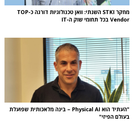
מחקר STKI השנתי: וואן טכנולוגיות דורגה כ-TOP
Vendor בכל תחומי שוק ה-IT
"העתיד הוא Physical AI – בינה מלאכותית שפועלת
בעולם הפיזי"