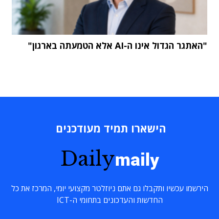
"האתגר הגדול אינו ה-AI אלא הטמעתה בארגון"
הישארו תמיד מעודכנים
Daily
maily
הירשמו עכשיו ותקבלו גם אתם ניוזלטר מקצועי יומי, המרכז את כל
החדשות והעדכונים בתחומי ה-ICT