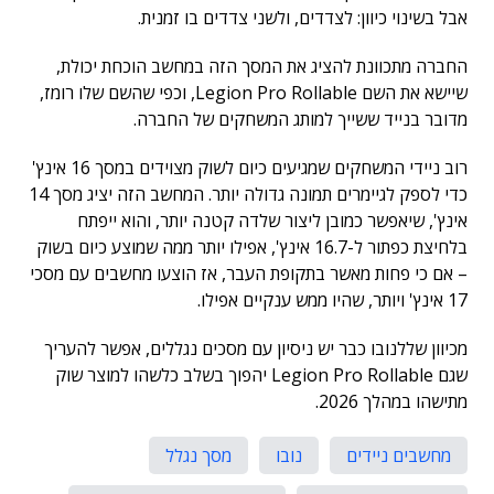
אבל בשינוי כיוון: לצדדים, ולשני צדדים בו זמנית.
החברה מתכוונת להציג את המסך הזה במחשב הוכחת יכולת,
שיישא את השם Legion Pro Rollable, וכפי שהשם שלו רומז,
מדובר בנייד ששייך למותג המשחקים של החברה.
רוב ניידי המשחקים שמגיעים כיום לשוק מצוידים במסך 16 אינץ'
כדי לספק לגיימרים תמונה גדולה יותר. המחשב הזה יציג מסך 14
אינץ', שיאפשר כמובן ליצור שלדה קטנה יותר, והוא ייפתח
בלחיצת כפתור ל-16.7 אינץ', אפילו יותר ממה שמוצע כיום בשוק
– אם כי פחות מאשר בתקופת העבר, אז הוצעו מחשבים עם מסכי
17 אינץ' ויותר, שהיו ממש ענקיים אפילו.
מכיוון שללנובו כבר יש ניסיון עם מסכים נגללים, אפשר להעריך
שגם Legion Pro Rollable יהפוך בשלב כלשהו למוצר שוק
מתישהו במהלך 2026.
מחשבים ניידים
נובו
מסך נגלל