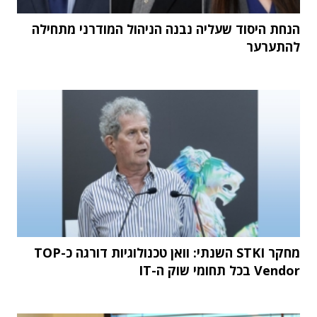
הנחת היסוד שעליה נבנה הניהול המודרני מתחילה
להתערער
מחקר STKI השנתי: וואן טכנולוגיות דורגה כ-TOP
Vendor בכל תחומי שוק ה-IT