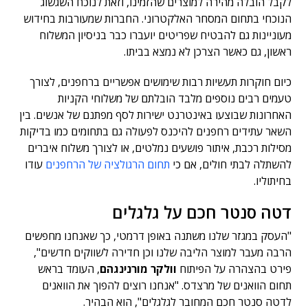
לקבל הובלה מהירה למוצרים שהזמינו, וזאת לנוכח השגשוג
הנוכחי בתחום המסחר האלקטרוני. החברות שמעורבות בחידוש
מעוניינות גם להבטיח שפריטים יועברו כבר בניסיון המשלוח
ראשון, גם כאשר הצרכן לא נמצא בביתו.
כיום חוקרות תעשיות רבות שימושים אפשריים ברחפנים, לצורך
טעמים רבים נוספים מלבד הובלתם של משלוחי הקניות
האחרונות שבוצעו באינטרנט ישירות לסף מפתנם של אנשים. בין
השאר עתידים רחפנים להיכנס לפעולה גם בתחומים כמו בדיקות
מסילות רכבת, איתור פושעים נמלטים, או לצורך משלוח איברים
להשתלה לבתי חולים, אם כי
תחום הרגולציה של הרחפנים
עודו
בחיתוליו.
דטה סנטר חכם על גלגלים
"העסק במגזר שלנו משתנה באופן דרמטי, כך שאנחנו מחפשים
הרבה מעבר למוצר הליבה שלנו וכן חדירה לשווקים חדשים",
פירט בהצהרה על הפיתוח
וולקר מורנינגהם
, העומד בראש
תחום הוואנים של מרצדס. "אנחנו רוצים להפוך את הוואנים
לדטה סנטר חכם המחובר לגלגלים", הוא הבהיר.