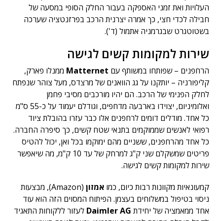
העלויות ואת זמני האספקה בעבור החלק הסופי במסעה של
חבילה לכדי חצי, כך אמרה יצרנית הרכב בפרזנטציה שערכה
בשטוטגרט שבגרמניה אתמול (ד').
שירות למקומות קשים לגישה
הרחפנים – שפותחו במשותף עם
Matternet
ממנלו פארק,
קליפורניה – יותקנו על גג הוואנים של מרצדס, מעל צוהר שנפתח
לחלק הפנימי של הרכב. הם יהיו מורכבים מסיבי פחמן
ואלומיניום, יצוידו בארבעה מדחפים, וגודלם יעמוד על כ-55 ס"מ
כל אחד. מודלים דומים לרחפנים אלו כבר עזרו בהובלת ציוד
רפואי לאנשים שממוקמים בתנאי שטח קשים, כך סיפרה החברה.
כל אחד מהרחפנים, ששניים מהם ימוקמו בכל ואן, יכול להטיס
פריטים שמשקלם שני ק"ג למרחק של עד 10 ק"מ, מה שיאפשר
שירות למקומות קשים לגישה.
קמעונאיות מקוונות רבות כיום, כמו
אמזון
(Amazon), מבצעות
ניסוי בטיפול במשלוחים בעצמן. הפיתוח המסוים הזה הוא עוד
אחד ממאמציה של יחידת
Daimler AG
לעזור ללקוחות התאגיד