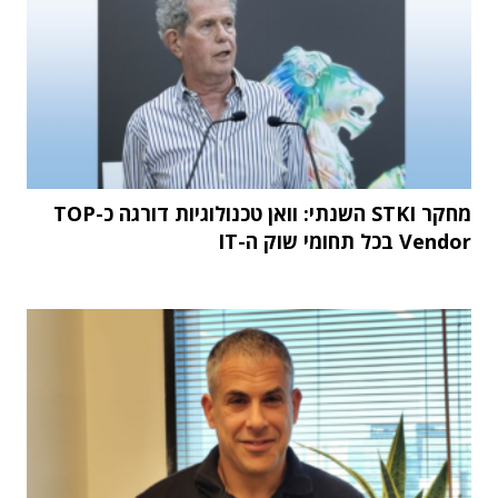
מחקר STKI השנתי: וואן טכנולוגיות דורגה כ-TOP
Vendor בכל תחומי שוק ה-IT