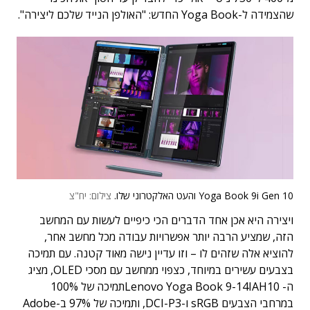
שהצמידה ל-Yoga Book החדש: "האולפן הנייד שלכם ליצירה".
Yoga Book 9i Gen 10 והעט האלקטרוני שלו.
צילום: יח"צ
ויצירה היא אכן אחד הדברים הכי כיפיים לעשות עם המחשב
הזה, שמציע הרבה יותר אפשרויות עבודה מכל מחשב אחר,
להוציא אלה שזהים לו – וזו עדיין נישה מאוד קטנה. עם תמיכה
בצבעים עשירים במיוחד, כצפוי ממחשב עם מסכי OLED, מציג
ה- Lenovo Yoga Book 9-14IAH10תמיכה של 100%
במרחבי הצבעים sRGB ו-DCI-P3, ותמיכה של 97% ב-Adobe