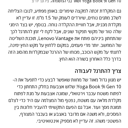
Yoga Book 9i Gen 10 ושאר בני המשפחה.
צילום: יח"צ
גם המקלדת זכתה למקצה שיפורים: באופן מפתיע, לנובו הצליחה
לשלב מתגים נוחים, שיורדים לעומק של 1.5 מ"מ. זו עדיין לא
מקלדת מכנית, אבל חוויית ההקלדה נוחה. בנוסף, יש בצד הימני
שלה טור של מקשי תפקוד שונים, אבל לקח לי זמן להתרגל לכך
שהתחתון ביניהם פותח את Lenovo Vantage, תוכנת השליטה
של המחשב. יותר מדי פעמים, במקום ללחוץ על מקש החץ ימינה,
לחצתי על מקש הכוכב, מכוחו של ההרגל שבמקלדות מהסוג הזה
בדרך כלל האחרון בשורה הוא החץ.
צריך להתרגל לעבודה
יש מגוון גדול מאוד של מחוות שאפשר לבצע כדי לתפעל את ה-
Yoga Book 9i Gen 10: שלוש אצבעות בחלק התחתון כדי
לפתוח משטח עכבר וירטואלי, שמונה אצבעות על מנת לפתוח
מקלדת מלאה עם משטח, נפנוף מול המצלמה עם היד כדי לצלם
תמונת מסך ועוד. אבל גם הפעם התקשיתי להעביר חלונות בין
המסכים, ולא משנה אם מדובר באצבע או בעכבר המצורף,
הפשטני משהו. זה עדיין לא מספיק אינטואיטיבי.