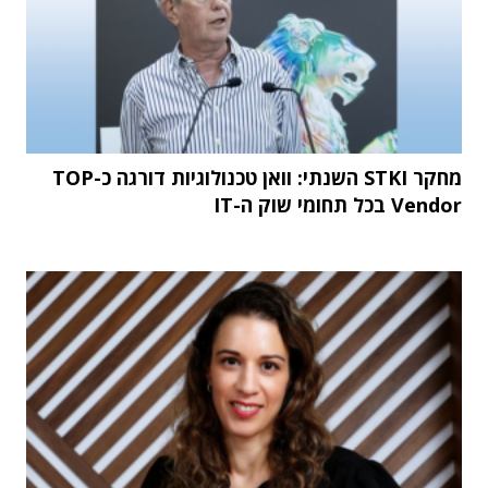
מחקר STKI השנתי: וואן טכנולוגיות דורגה כ-TOP
Vendor בכל תחומי שוק ה-IT