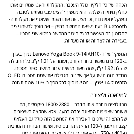
הכהה של כל חלקיו, כולל העכבר, המקלדת והעט שמלווים אותו
כחלק מיחידה שלמה. הוא ממשיך להציע עובי מפתיע לטובה
ומשקל יחסית נוח, וכן מציג את אותו מעמד שעוטף את מקלדת ה-
Bluetooth בעת נשיאת המחשב בתיק – ואז הופך למשהו יציב
לחלוטין. זה מאפשר לנצל היטב המחשב במלוא שני מסכיו –
בעמידה זה לצד זה או זה מעל זה.
המשקל של ה-Lenovo Yoga Book 9-14IAH10 נמוך בערך
ב-120 גרם מאשר בדור הקודם, ועומד על 1.21 ק"ג. כל החבילה
שוקלת 1.92 ק"ג, שזה מאוד מרשים עבור מחשב כפול מסכים.
הגודל הזה הושג על אף שלנובו הגדילה את שטח מסכי ה-OLED
הזהים ל-14 אינץ' – מה שמוסיף לכל מסך כ-10% שטח תצוגה.
למלאכה וליצירה
הרזולוציה נותרה אותו הדבר – 2880×1800 פיקסלים, מה
שאומר שצפיפות התצוגה ירדה במעט. אלא שמקצה השיפורים
של התצוגה שלנובו העבירה את המחשב הזה כולל גם העלאת
קצב הריענון ל-120 הרץ מרמה בסיסית ושיפור הבהירות המרבית
מ-400 ל-750 ניט – אולי כדי להצדיק עד הסוף את הכינוי