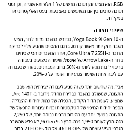
RGB. הוא מציע זמן תגובה מרשים של 1 אלפיות-השנייה, וכן זמני
תגובה טובים בין אם משתמשים באצבעות, בעט האלקטרוני או
במקלדת.
שיפורי תצורה
ה-Yoga Book 9i Gen 10, כנדרש במעבר מדור לדור, מציע
מעבד חזק יותר מאשר קודמו. בדגם המסוים שהגיע אליי לבדיקה
מדובר ב-Core Ultra 7 255H, אחד המעבדים הכי שכיחים
בדור ה-Arrow Lake של
אינטל
. שיפור הביצועים בעבודה
בריבוי ליבות מגיע ליותר מ-50% ברוב המבחנים, בעוד שבעבודה
עם ליבה אחת השיפור צנוע יותר ועומד על כ-20%.
אבל, מה שחשוב יותר כשזה מגיע לעבודה יצירתית הוא שבב
התצוגה, שמשולב במעבד כברירת מחדל. מדובר ב-Arc 140T,
שמציע, לעומת הדור הקודם, הכפלה של כמות יחידות ההצללה,
מספר יחידות המיפוי של הטקסטורות וכמות צינורות התפעול של
התצוגה בפועל. יחד עם מהירות מרבית גבוהה יותר, של 2,250
מגה-הרץ לעומת 1,950 מגה-הרץ ב-9i Gen 9, לא פלא שהשבב
הגרפי מציע עוצמה של 4.6TFLOPs אל מול 2TFLOPs בדור