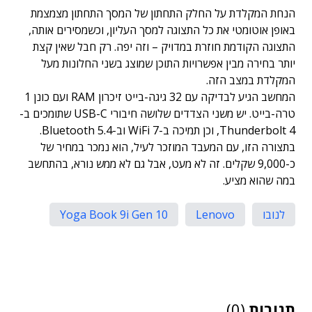
הנחת המקלדת על החלק התחתון של המסך התחתון מצמצמת
באופן אוטומטי את כל התצוגה למסך העליון, וכשמסירים אותה,
התצוגה הקודמת חוזרת במדויק – וזה יפה. רק חבל שאין קצת
יותר בחירה מבין אפשרויות התוכן שמוצג בשני החלונות מעל
המקלדת במצב הזה.
המחשב הגיע לבדיקה עם 32 גיגה-בייט זיכרון RAM ועם כונן 1
טרה-בייט. יש משני הצדדים שלושה חיבורי USB-C שתומכים ב-
Thunderbolt 4, וכן תמיכה ב-WiFi 7 וב-Bluetooth 5.4.
בתצורה הזו, עם המעבד המוזכר לעיל, הוא נמכר במחיר של
כ-9,000 שקלים. זה לא מעט, אבל גם לא ממש נורא, בהתחשב
במה שהוא מציע.
לנובו
Lenovo
Yoga Book 9i Gen 10
תגובות
(0)