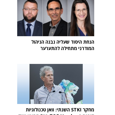
הנחת היסוד שעליה נבנה הניהול
המודרני מתחילה להתערער
מחקר STKI השנתי: וואן טכנולוגיות