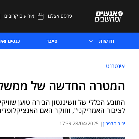
פרסם אצלנו
אירועים קרובים
חדשות
סייבר
כנסים ואיר
אינטרנט
המטרה החדשה של ממשל ט
התובע הכללי של וושינגטון הבירה טוען שווי
לציבור האמריקני", וחוקר האם האנציקלופד
יניב הלפרין
28/04/2025 17:39