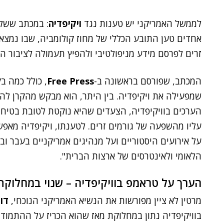
לממשל האמריקני יש טענות נגד
ויקיפדיה
: במכתב ששלח
אחדים טען התובע הכללי של מחוז קולומביה, שבו נמצאת
זרים לפרסם מידע מניפולטיבי ולהפיץ תעמולה לציבור הא
המכתב, שפורסם בראשונה ב-
Free Press
, כולל כמה 
שמפעילה את ויקיפדיה. בין היתר, הוא מבקש מהקרן לה
הערכים בוויקיפדיה, הצעדים שהיא נוקטת לטובת בטיחות
עליו מהשפעה של גורמים זרים. לטענתו, ויקיפדיה מאפש
על אירועים היסטוריים ועל מנהיגים אמריקניים בעבר ובה
הלאומי ולאינטרסים של ארצות הברית".
הערך על טראמפ בוויקיפדיה – שנוי במחלוקת
מרטין לא ציין מפורשות את הנשיא האמריקני הנוכחי,
דו
בוויקיפדיה נתון במחלוקת מאז שהוא הכריז על ההתמוד