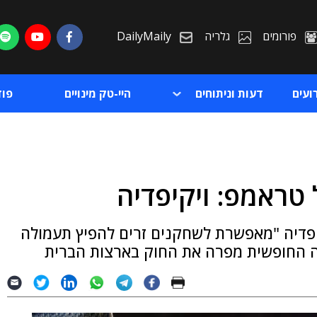
פורומים
גלריה
DailyMaily
ועים
דעות וניתוחים
היי-טק מינויים
פו
ראמפ: ויקיפדיה
ת
קיפדיה "מאפשרת לשחקנים זרים להפיץ תעמולה
ת
יה החופשית מפרה את החוק בארצות הברית