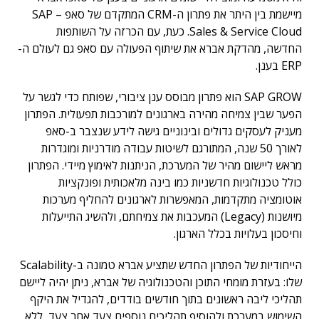
מיישמת בין היתר את פתרון ה-CRM המתקדם של סאפ – SAP
Sales & Service Cloud. כעת, עם הכרזה על השותפות
החדשה, מהדקת אברא את שיתוף הפעולה עם סאפ גם לעולם ה-
ERP בענן.
SAP GROW הוא פתרון מבוסס ענן ציבורי, שפותח כדי לגשר על
הפער שבין צמיחה מהירה בארגונים למורכבות תפעולית. הפתרון
מעניק לעסקים גדולים ובינוניים גישה לידע שנצבר ב-סאפ
לאורך 50 שנה, המתורגם לשיטות עבודה מודרניות ומוגדרות
מראש ליישום מהיר של המערכת, הניתנות לאימוץ מיידי. הפתרון
כולל טכנולוגיות חדשניות כמו בינה מלאכותית ופונקציות
אוטומציה מתקדמות, המאפשרות לארגונים להחליף מערכות
מיושנות (Legacy) המעכבות את צמיחתם, ולהשיג התייעלות
וחיסכון בעלויות בכלל הארגון.
הייחודיות של הפתרון החדש שתציע אברא טמונה ב-Scalability
שלו: בעזרת מומחי התוכן והטכנולוגיה של אברא, ניתן יהיה ליישם
תהליכי ליבה ראשונים בתוך חודשים בודדים, להגדיל את היקף
השימוש במערכת ולהוסיף תהליכים נוספים צעד אחר צעד, ללא