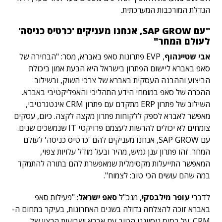
הגדלת המורכבות המערכתית.
"עם SAP GROW, אנחנו מעניקים 'כרטיס כניסה'
לעולם המחר"
אבי שטיינהוף
, EVP פתרונות סאפ באברא, מסר: "הבחירה של
סאפ באברא ליישום הפתרון בישראל היא הבעת אמון ביכולת
הביצוע וההבנה העסקית באברא של צרכי השוק, ובשילוב
ההכרה של סאפ במומחי הידע התהליכי והאפליקטיבי באברא.
השילוב של פתרון ERP מתקדם עם פתרון CRM אינטגרטיבי,
מאפשר לאברא לספק ללקוחות פתרון מקצה לקצה. כיום, עסקים
צומחים לא יכולים להרשות לעצמם פרויקטי IT שנמשכים שנים.
עם SAP GROW, אנחנו מעניקים להם 'כרטיס כניסה' לעולם
המחר. זהו פתרון ענן גמיש, מהיר ובעל מודל עלויות צפוי,
המאפשר התייעלות מקסימלית שמאפשרת להם בתורה להתמקד
במה שהם עושים הכי טוב: לצמוח".
לדברי
עופר מילבסקי
, מנכ"ל
סאפ ישראל
: "פעילות סאפ
באברא זוכה להצלחה גדולה בשנים האחרונות, בעיקר בתחום ה-
CRM. על בסיס ניסיוננו הטוב עם אברא ושביעות הרצון של