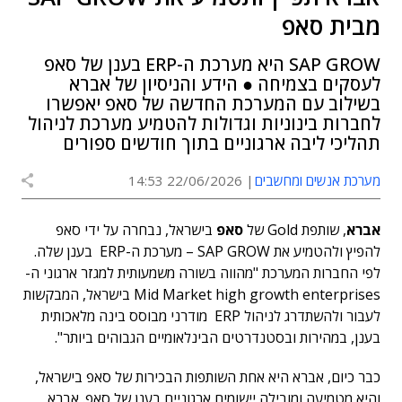
מבית סאפ
SAP GROW היא מערכת ה-ERP בענן של סאפ
לעסקים בצמיחה ● הידע והניסיון של אברא
בשילוב עם המערכת החדשה של סאפ יאפשרו
לחברות בינוניות וגדולות להטמיע מערכת לניהול
תהליכי ליבה ארגוניים בתוך חודשים ספורים
מערכת אנשים ומחשבים
22/06/2026 14:53
אברא
, שותפת Gold של
סאפ
בישראל, נבחרה על ידי סאפ
להפיץ ולהטמיע את SAP GROW – מערכת ה-ERP בענן שלה.
לפי החברות המערכת "מהווה בשורה משמעותית למגזר ארגוני ה-
Mid Market high growth enterprises בישראל, המבקשות
לעבור ולהשתדרג לניהול ERP מודרני מבוסס בינה מלאכותית
בענן, במהירות ובסטנדרטים הבינלאומיים הגבוהים ביותר".
כבר כיום, אברא היא אחת השותפות הבכירות של סאפ בישראל,
והיא מטמיעה ומובילה יישומים ארגוניים בענן של סאפ. אברא