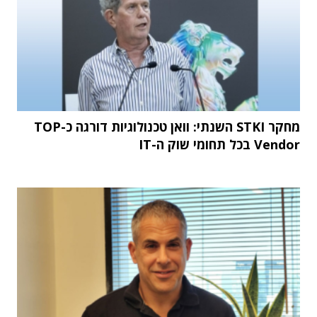
מחקר STKI השנתי: וואן טכנולוגיות דורגה כ-TOP
Vendor בכל תחומי שוק ה-IT