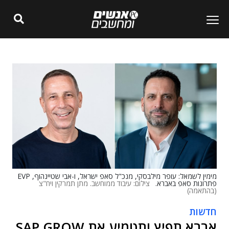
מימין לשמאל: עופר מילבסקי, מנכ"ל סאפ ישראל, ו-אבי שטיינהוף, EVP
פתרונות סאפ באברא.
צילום: עיבוד ממוחשב. מתן תמרקין ויח"צ
(בהתאמה)
חדשות
אברא תפיץ ותטמיע את SAP GROW