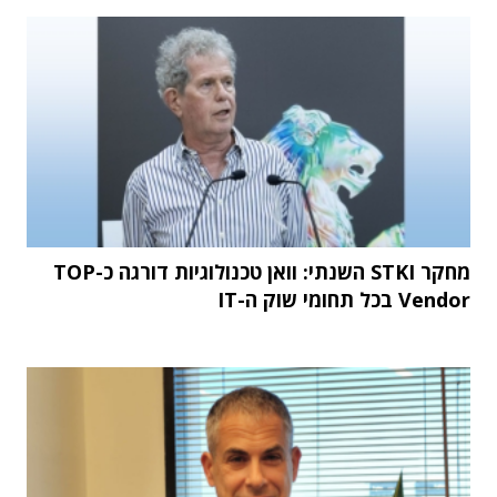
מחקר STKI השנתי: וואן טכנולוגיות דורגה כ-TOP
Vendor בכל תחומי שוק ה-IT