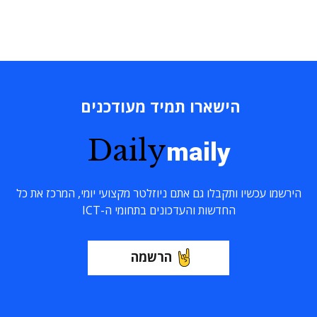
הישארו תמיד מעודכנים
Daily
maily
הירשמו עכשיו ותקבלו גם אתם ניוזלטר מקצועי יומי, המרכז את כל
החדשות והעדכונים בתחומי ה-ICT
הרשמה