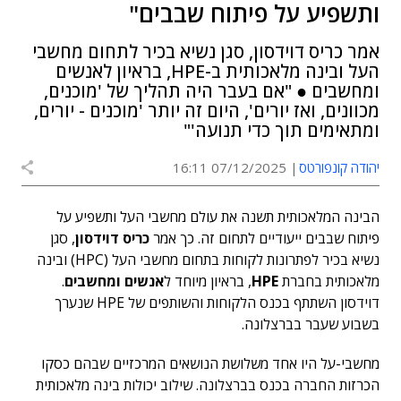
ותשפיע על פיתוח שבבים"
אמר כריס דוידסון, סגן נשיא בכיר לתחום מחשבי
העל ובינה מלאכותית ב-HPE, בראיון לאנשים
ומחשבים ● "אם בעבר היה תהליך של 'מוכנים,
מכוונים, ואז יורים', היום זה יותר 'מוכנים - יורים,
ומתאימים תוך כדי תנועה'"
יהודה קונפורטס
07/12/2025 16:11
הבינה המלאכותית תשנה את עולם מחשבי העל ותשפיע על
פיתוח שבבים ייעודיים לתחום זה. כך אמר
כריס דוידסון
, סגן
נשיא בכיר לפתרונות לקוחות בתחום מחשבי העל (HPC) ובינה
מלאכותית בחברת
HPE
, בראיון מיוחד ל
אנשים ומחשבים
.
דוידסון השתתף בכנס הלקוחות והשותפים של HPE שנערך
בשבוע שעבר בברצלונה.
מחשבי-על היו אחד משלושת הנושאים המרכזיים שבהם כסקו
הכרזות החברה בכנס בברצלונה. שילוב יכולות בינה מלאכותית