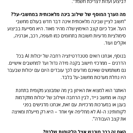
לביצוע ועלות לצריכת חשמל".
מה הערך המוסף של שילוב בינה מלאכותית במחשבי-על?
"חשוב לציין שבינה מלאכותית אינה דבר חדש בעולם מחשבי
העל. אבל כיום קצב האימוץ שלה מהיר מאוד. היא מסייעת בביצוע
סימולציות מדעיות חשובות בתחומים כמו תעופה, רכב, אנרגיה,
אקלים ועוד.
בנוסף, אנחנו רואים סטנדרטיזציה רחבה של יכולות AI בכל
הדרגים – ממרכזי חישוב בקנה מידה גדול ועד למחשבים אישיים.
גם משתמשים שאינם מודעים לכך עובדים היום עם יכולות שבעבר
היו נחלת מערכות מחשוב-על בלבד.
האתגר הוא למצוא את האיזון בין מה שמבוצע מקומית בתחנת
קצה או מחשב נייד, לבין הרחבה ושילוב של יכולות מתקדמות
בענן או במערכות מרכזיות. עם זאת, אנחנו מדגישים בפני
לקוחותינו: ה-AI לא מחליפה אף אחד – היא רק מייעלת ומאיצה
את קצב העבודה".
האם זה כבר מורגש אצל הלקוחות שלכם?