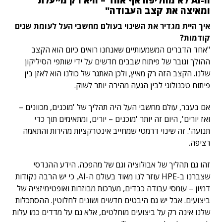
ה-AI לא מחליפה אף אחד – היא רק מייעלת
ומאיצה את קצב העבודה"
איך היית מגדיר את השינוי בעולם מחשבי העל לעומת שנים
קודמות?
"אחד הדברים המשמעותיים שאנחנו רואים כיום הוא הקצב
ההולך וגובר של פיתוח שבבים חדשים על ידי שותפי הסיליקון
שלנו. הקצב הזה רק מאיץ, ולכן האתגר של כולנו הוא לאזן בין
פיתוח טכנולוגי לבין הגעה מהירה יותר לשוק.
אם בעבר, עולם מחשבי העל היה תהליך של 'מוכנים, מכוונים –
ואז יורים', היום זה יותר 'מוכנים – יורים, ומתאימים תוך כדי
תנועה'. זה שינוי דרמטי שמחייב אינטרקציות מהירות והתאמה
רציפה.
זהו גם תהליך של אבולוציה וגם של מהפכה. הידע ההנדסי
שצברנו ב-HPE עוזר לנו מאוד בעולם ה-AI, כי יש הרבה נקודות
דמיון – עומסי עבודה כבדים, מערכות מבוזרות ואופטימיזציה של
ביצועים. אבל יש גם היבטים חדשים ושונים לחלוטין. ההסתכלות
שלנו אינה רק על ביצועים מוחלטים, אלא גם על מדדים כמו עלות