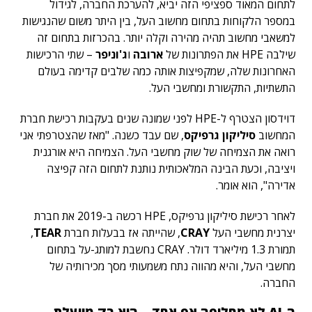
לתחום המאוד ספציפי הזה יביא, להערכת החברה, לגידול
במספר הלקוחות בתחום מחשוב העל, בין היתר משום שהנגישות
למשאבי מחשוב תהיה מהירה וקלה יותר. בהכרזות בתחום זה
שילבה HPE את הפתרונות של
ארובה
ו
ג'וניפר
– שתי הרכישות
האחרונות שלה, שמקפיצות אותה כמה שלבים קדימה בעולם
התשתיות, התקשורת ומחשבי העל.
דוידסון הצטרף ל-HPE לפני שמונה שנים בעקבות רכישת חברת
המחשוב
סיליקון גרפיקס
, שם עבד כשנה. "מאז שהצטרפתי אני
רואה את הצמיחה של שוק מחשבי העל. הצמיחה היא אורגנית
ויציבה, וכעת הבינה המלאכותית נותנת לתחום הזה קפיצה
אדירה", הוא אומר.
לאחר רכישת סיליקון גרפיקס, HPE רכשה ב-2019 את חברת
יצרנית מחשבי העל
CRAY
, שהייתה אז בבעלות חברת
TEAR
,
תמורת 1.3 מיליארד דולר. CRAY נחשבת למותג-על בתחום
מחשבי העל, והיא מהווה נתח משמעותי מסך מכירותיה של
החברה.