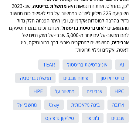
"כן, בהחלט. אחת הדוגמאות היא
ממשלת בריטניה
, שב-2023
השקיעה 225 מיליון ליש"ט במחשוב-על כדי לאפשר כוח מחשוב
גדול בהרבה למוסדות אקדמיים, ובין היתר הפנתה חלק גדול
מהמשאבים ל
אוניברסיטת בריסטול
. אנחנו זכינו במכרז וסיפקנו
להם מחשב-על עם יותר מ-5,000 שבבי-על מתקדמים של
אנבידיה
, המשמשים למחקרים פורצי דרך ברובוטיקה, ביג
דאטה, אקלים וגילוי תרופות".
AI
אוניברסיטת בריסטול
TEAR
כריס דוידסון
פיתוח שבבים
ממשלת בריטניה
HPC
אנבידיה
מחשוב על
HPE
ארובה
בינה מלאכותית
Cray
מחשבי על
שבבים
ג'וניפר
סיליקון גרפיקס