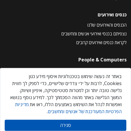
כנסים ואירועים
הכנסים והאירועים שלנו
נצפיתם בכנסי ואירועי אנשים ומחשבים
לקראת כנסים ואירועים קרובים
People & Computers
About Us
באתר זה נעשה שימוש בטכנולוגיות איסוף מידע כגון
Privacy Policy
Cookies, לרבות על ידי צדדים שלישיים, כדי לספק לך חווית
Contact Us
גלישה טובה יותר וכן למטרות סטטיסטיקה, איפיון ושיווק.
Our Events
המשך הגלישה באתר מהווה הסכמתך לכך. למידע נוסף בנושא
ואפשרות לנהל את השימוש באמצעים הללו, ראו את
מדיניות
הפרטיות המעודכנת של אנשים ומחשבים
.
אנשים ומחשבים © 2026 – כל הזכויות שמורות
סגירה
Created by