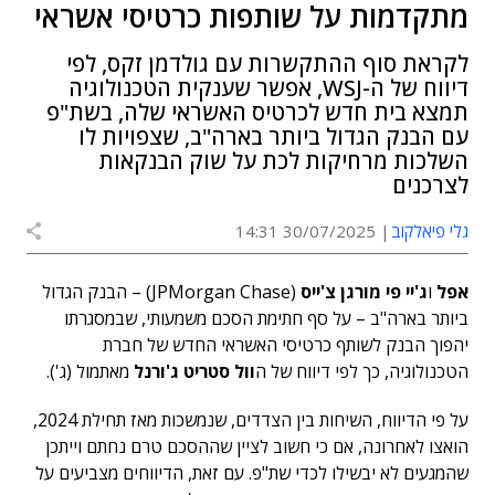
מתקדמות על שותפות כרטיסי אשראי
לקראת סוף ההתקשרות עם גולדמן זקס, לפי
דיווח של ה-WSJ, אפשר שענקית הטכנולוגיה
תמצא בית חדש לכרטיס האשראי שלה, בשת"פ
עם הבנק הגדול ביותר בארה"ב, שצפויות לו
השלכות מרחיקות לכת על שוק הבנקאות
לצרכנים
גלי פיאלקוב
30/07/2025 14:31
אפל
ו
ג'יי פי מורגן צ'ייס
(JPMorgan Chase)
– הבנק הגדול
ביותר בארה"ב – על סף חתימת הסכם משמעותי, שבמסגרתו
יהפוך הבנק לשותף כרטיסי האשראי החדש של חברת
הטכנולוגיה, כך לפי דיווח של ה
וול סטריט ג'ורנל
מאתמול (ג').
על פי הדיווח, השיחות בין הצדדים, שנמשכות מאז תחילת 2024,
הואצו לאחרונה, אם כי חשוב לציין שההסכם טרם נחתם וייתכן
שהמגעים לא יבשילו לכדי שת"פ. עם זאת, הדיווחים מצביעים על