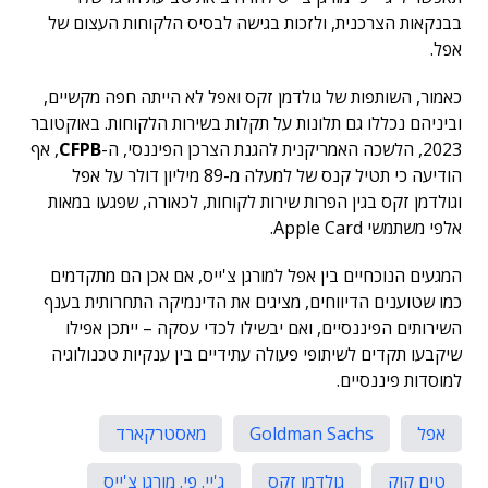
בבנקאות הצרכנית, ולזכות בגישה לבסיס הלקוחות העצום של
אפל.
כאמור, השותפות של גולדמן זקס ואפל לא הייתה חפה מקשיים,
וביניהם נכללו גם תלונות על תקלות בשירות הלקוחות. באוקטובר
2023, הלשכה האמריקנית להגנת הצרכן הפיננסי, ה-
CFPB
, אף
הודיעה כי תטיל קנס של למעלה מ-89 מיליון דולר על אפל
וגולדמן זקס בגין הפרות שירות לקוחות, לכאורה, שפגעו במאות
אלפי משתמשי Apple Card.
המגעים הנוכחיים בין אפל למורגן צ'ייס, אם אכן הם מתקדמים
כמו שטוענים הדיווחים, מציגים את הדינמיקה התחרותית בענף
השירותים הפיננסיים, ואם יבשילו לכדי עסקה – ייתכן אפילו
שיקבעו תקדים לשיתופי פעולה עתידיים בין ענקיות טכנולוגיה
למוסדות פיננסיים.
אפל
Goldman Sachs
מאסטרקארד
טים קוק
גולדמן זקס
ג'יי. פי. מורגן צ'ייס