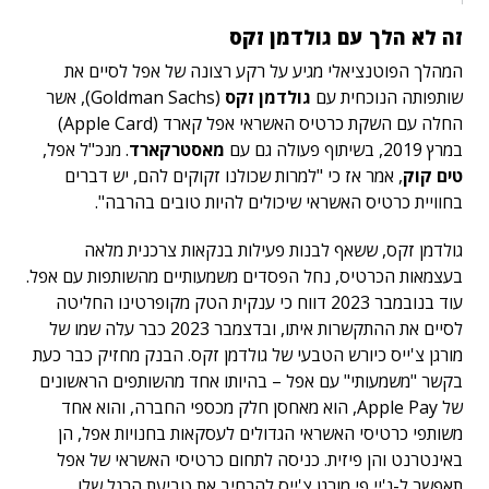
זה לא הלך עם גולדמן זקס
המהלך הפוטנציאלי מגיע על רקע רצונה של אפל לסיים את
שותפותה הנוכחית עם
גולדמן זקס
(Goldman Sachs),
אשר
החלה עם השקת כרטיס האשראי אפל קארד (Apple Card)
במרץ 2019, בשיתוף פעולה גם עם
מאסטרקארד
. מנכ"ל אפל,
טים קוק
, אמר אז כי "למרות שכולנו זקוקים להם, יש דברים
בחוויית כרטיס האשראי שיכולים להיות טובים בהרבה".
גולדמן זקס, ששאף לבנות פעילות בנקאות צרכנית מלאה
בעצמאות הכרטיס, נחל הפסדים משמעותיים מהשותפות עם אפל.
עוד בנובמבר 2023 דווח כי ענקית הטק מקופרטינו החליטה
לסיים את ההתקשרות איתו, ובדצמבר 2023 כבר עלה שמו של
מורגן צ'ייס כיורש הטבעי של גולדמן זקס. הבנק מחזיק כבר כעת
בקשר "משמעותי" עם אפל – בהיותו אחד מהשותפים הראשונים
של Apple Pay, הוא מאחסן חלק מכספי החברה, והוא אחד
משותפי כרטיסי האשראי הגדולים לעסקאות בחנויות אפל, הן
באינטרנט והן פיזית. כניסה לתחום כרטיסי האשראי של אפל
תאפשר ל-ג'יי פי מורגן צ'ייס להרחיב את טביעת הרגל שלו