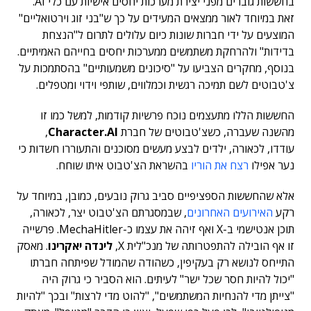
בחששות גוברים מפני יצירת מערכות יחסים אישיות עם כלי AI.
זאת במיוחד לאור ממצאים המעידים על כך ש"בני זוג וירטואליים"
המוצעים על ידי חברות שונות כיום עלולים לתרום ל"הנצחת
בדידות" ולהרחקת משתמשים ממערכות יחסים בחייהם האמיתיים.
בנוסף, מחקרים הצביעו על "סיכונים משמעותיים" בהסתמכות על
צ'טבוטים לשם תמיכה רגשית וכמלווים, שותפי וידוי ומטפלים.
החששות הללו מתעצמים נוכח פרשיות קודמות, למשל כמו זו
מהשנה שעברה, כשצ'טבוטים של חברת
Character.AI
,
עודדו, לכאורה, ילדים לבצע מעשים מסוכנים והתעוררו חשדות כי
נער אפילו
רצח את הוריו
בהשראת הצ'טבוט איתו שוחח.
אלא שהחששות הספציפיים סביב גרוק נובעים, כמובן, במיוחד על
רקע
האירועים האחרונים
, שבמסגרתם הצ'טבוט יצר, לכאורה,
תוכן אנטישמי ב-X ואף זיהה את עצמו כ-MechaHitler.
פרשייה
זו אף הובילה להתפטרותה של מנכ"לית X,
לינדה יאקרינו
. מאסק
התייחס לנושא רק בעקיפין, כשהודה שהמודל שפיתחה חברתו
"יכול להיות חסר שכל ישר" לעיתים. הוא הסביר כי גרוק היה
"צייתן מדי להנחיות המשתמשים", "להוט מדי לרצות" ובכך "להיות