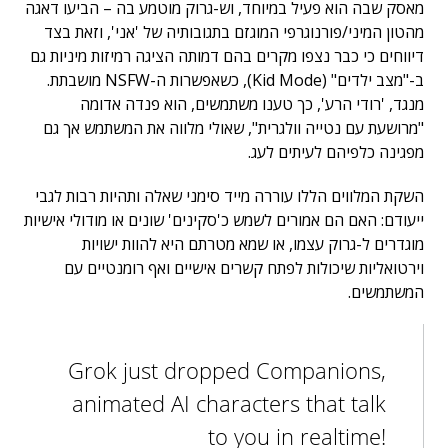
מאסק שבה הוא פעיל במיוחד, וש-גרוק מוטמע בה – הביעו דאגה
מהטון המיני/פורנוגרפי המוגזם בתגובותיה של 'אני', וזאת בצד
דיווחים כי כבר נצפו מקרים בהם דמותה הציגה רמיזות מיניות גם
ב-"מצב ילדים" (Kid Mode), כשאפשרות ה-NSFW מושבתת.
מנגד, 'רודי הרע', כך טענו משתמשים, הוא פנדה אדומה
"מרושעת עם נטייה וולגרית", שאולי מלווה את המשתמש אך גם
מפגינה כלפיהם לעיתים לעג.
השקת המלווים הללו עוררה מייד סימני שאלה ותהיות רבות לגבי
ייעודם: האם הם אמורים לשמש כ'סקינים' שונים או מודולי אישיות
מוגדרים ל-גרוק עצמו, או שמא מטרתם היא להוות ישויות
וירטואליות שיכולות לפתח קשרים אישיים ואף רומנטיים עם
המשתמשים.
Grok just dropped Companions,
animated AI characters that talk
to you in realtime!