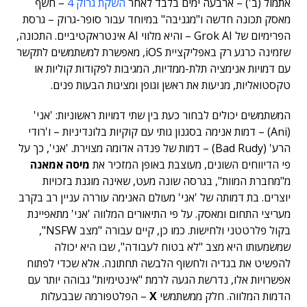
אתמול (ב') – ארבעה ימים בלבד לאחר
השקת גרוק 4
– חשף
מאסק תכונה חדשה ו"מגניבה" במיוחד עבור סופר-גרוק – גרסת
הפרימיום של Grok AI – והיא מלווי AI אינטראקטיביים. התכונה,
שזמינה כרגע רק באפליקציית iOS, מאפשרת למשתמשים לתקשר
עם דמויות אנימציה תלת-ממדיות, המגיבות לפקודות קוליות או
טקסטואליות, מניעות את ראשן וגופן ומציגות הבעות פנים.
המשתמשים יכולים לבחור כעת בין שתי דמויות ראשוניות: 'אני'
(Ani) – דמות אנימה בסגנון גותי עם קוקיות בלונדיניות – ו'רודי
הרע' (Bad Rudy) – דמות של פנדה אדומה מצוירת. 'אני', כך על
פי הדיווחים השונים, מעוצבת באופן המזכיר את
מיסה אמאנה
מ"מחברת המוות", בגרסה שונה מעט, שאינה מוגנת בזכויות
יוצרים. בת דמותה של 'אני' מעולם האנימה עוררה עניין רב בקרב
מעריצי התחום ומאסק. על פי התיאורים המלווה 'אני' מתאפיינת
בקול פלרטטני ולחישות. כמו כן, קיים עבורה "מצב NSFW",
שמשמעותו היא מצב "לא בטוח לעבודה", שבו היא יכולה
להפשיט את בגדיה ולחשוף הלבשה תחתונה. אלא שכדי לפתוח
אפשרויות אלו, נדרשת הגעה לרמת "אינטימיות" גבוהה יותר עם
הדמות המלווה. חלק ממשתמשי
X
– הפלטפורמה שבבעלות