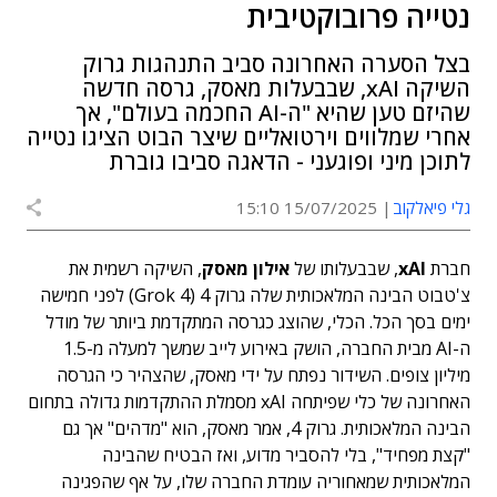
נטייה פרובוקטיבית
בצל הסערה האחרונה סביב התנהגות גרוק
השיקה xAI, שבבעלות מאסק, גרסה חדשה
שהיזם טען שהיא "ה-AI החכמה בעולם", אך
אחרי שמלווים וירטואליים שיצר הבוט הציגו נטייה
לתוכן מיני ופוגעני - הדאגה סביבו גוברת
גלי פיאלקוב
15/07/2025 15:10
חברת
xAI
, שבבעלותו של
אילון מאסק
, השיקה רשמית את
צ'טבוט הבינה המלאכותית שלה גרוק 4 (Grok 4) לפני חמישה
ימים בסך הכל. הכלי, שהוצג כגרסה המתקדמת ביותר של מודל
ה-AI מבית החברה, הושק באירוע לייב שמשך למעלה מ-1.5
מיליון צופים. השידור נפתח על ידי מאסק, שהצהיר כי הגרסה
האחרונה של כלי שפיתחה xAI מסמלת ההתקדמות גדולה בתחום
הבינה המלאכותית. גרוק 4, אמר מאסק, הוא "מדהים" אך גם
"קצת מפחיד", בלי להסביר מדוע, ואז הבטיח שהבינה
המלאכותית שמאחוריה עומדת החברה שלו, על אף שהפגינה