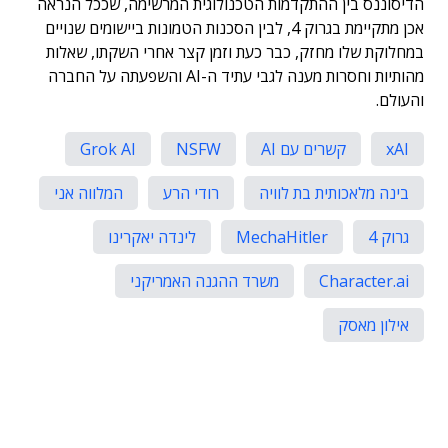
הדיסוננס בין ההתקדמות הטכנולוגית המרשימה, שככל הנראה
אכן מתקיימת בגרוק 4, לבין הסכנות הטמונות ביישומים שנויים
במחלוקת שלו מחזק, כבר כעת וזמן קצר אחרי השקתו, שאלות
מהותיות וחסרות מענה לגבי עתיד ה-AI והשפעתה על החברה
והעולם.
xAI
קשרים עם AI
NSFW
Grok AI
בינה מלאכותית בת לוויה
רודי הרע
המלווה אני
גרוק 4
MechaHitler
לינדה יאקרינו
Character.ai
משרד ההגנה האמריקני
אילון מאסק