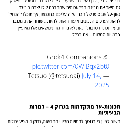
מניפולטיבי", לכן פעל כפי שפעל, וציין כי הדבר "מטופל". מאסק
גם תיאר את הבינה המלאכותית שהחברה שלו יצרה כ-"ילד
גאון-על שבסופו של דבר יעלה עליכם בחכמתו, אך תוכלו להנחיל
לו את הערכים הנכונים ולעודד אותו להיות… שוחר אמת, מכובד,
ובעל תכונות טובות". כעת לא ברור מה מנושאים אלו מאופיין
בדמויות המלוות – אם בכלל.
Grok4 Companions 🤌
pic.twitter.com/0WiBqx2bt0
July 14,
— Tetsuo (@tetsuoai)
2025
תכונות-על מתקדמות בגרוק 4 – למרות
הבעיתיות
חשוב לציין כי בנוסף לדמויות הליווי החדשות, גרוק 4 מציע יכולות