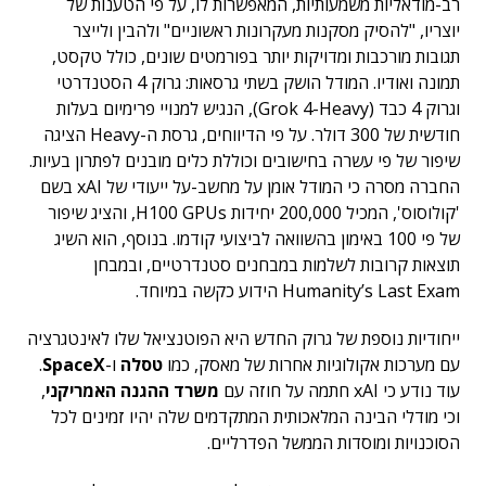
רב-מודאליות משמעותיות, המאפשרות לו, על פי הטענות של
יוצריו, "להסיק מסקנות מעקרונות ראשוניים" ולהבין ולייצר
תגובות מורכבות ומדויקות יותר בפורמטים שונים, כולל טקסט,
תמונה ואודיו. המודל הושק בשתי גרסאות: גרוק 4 הסטנדרטי
וגרוק 4 כבד (Grok 4-Heavy), הנגיש למנויי פרימיום בעלות
חודשית של 300 דולר. על פי הדיווחים, גרסת ה-Heavy הציגה
שיפור של פי עשרה בחישובים וכוללת כלים מובנים לפתרון בעיות.
החברה מסרה כי המודל אומן על מחשב-על ייעודי של xAI בשם
'קולוסוס', המכיל 200,000 יחידות H100 GPUs, והציג שיפור
של פי 100 באימון בהשוואה לביצועי קודמו. בנוסף, הוא השיג
תוצאות קרובות לשלמות במבחנים סטנדרטיים, ובמבחן
Humanity’s Last Exam הידוע כקשה במיוחד.
ייחודיות נוספת של גרוק החדש היא הפוטנציאל שלו לאינטגרציה
עם מערכות אקולוגיות אחרות של מאסק, כמו
טסלה
ו-
SpaceX
.
עוד נודע כי xAI חתמה על חוזה עם
משרד ההגנה האמריקני
,
וכי מודלי הבינה המלאכותית המתקדמים שלה יהיו זמינים לכל
הסוכנויות ומוסדות הממשל הפדרליים.