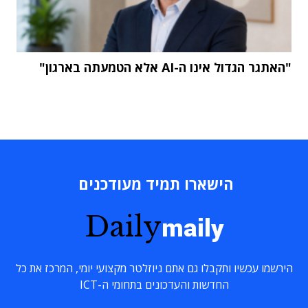
"האתגר הגדול אינו ה-AI אלא הטמעתה בארגון"
הישארו תמיד מעודכנים
Daily
maily
הירשמו עכשיו ותקבלו גם אתם ניוזלטר מקצועי יומי, המרכז את כל
החדשות והעדכונים בתחומי ה-ICT