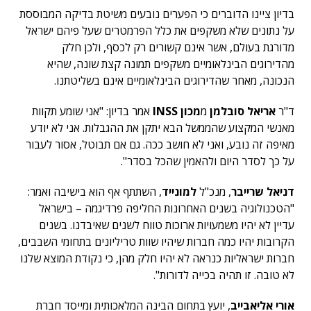
בדיון ציינו הדוברים כי הפערים נובעים משיטת בדיקה המבוססת
על נתונים שלא משקפים את כלל הפרמטרים שעל פיהם ישראל
מדורגת בעולם, אשר אינם קשורים רק לכסף, ולכן חלק
מהדירוגים הבינלאומיים משקפים תמונה קצת שונה, שהיא
הנכונה, מאחר שהדירוגים הבינלאומיים אינם בשליטתנו.
ד"ר
אריאל סובלמן
מ
מכון INSS
אמר בדיון: "אני שומע תקוות
מאנשי המקצוע שהממשל הבא יתקן את ההגבלות. אני לא יודע
מאיפה זה נובע, ואני לא חושב ככה. גם אם תבוטל, אסור לעבור
על כך לסדר היום ולהאמין שהכל בסדר".
דניאל שרייבר
, מנכ"ל
למונייד
, השתתף אף הוא בישיבה ואמר:
"הטכנולוגיה בשנים האחרונות החליפה פרדיגמה – בישראל
עדיין לא יהיו משמעויות ארוכות טווח לשנים שאיבדנו. בשנים
הקרובות יהיו כמה חברות שיהיו שוות טריליונים בתחומי השבבים,
חברות ישראליות כנראה לא יהיו חלק מהן, כי נקודת המוצא שלנו
לא טובה. זו תהיה בכייה לדורות".
אורי אליאבייב
, יועץ בתחום הבינה המלאכותית ומייסד חברת