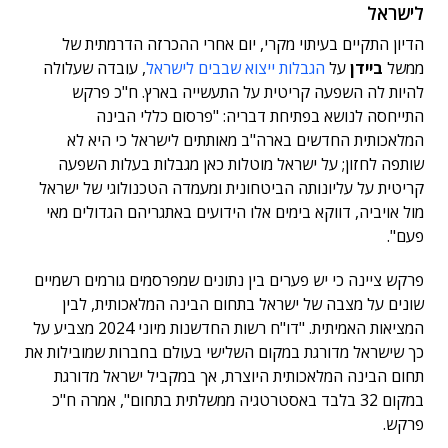
לישראל
הדיון התקיים בעיתוי מקרי, יום אחרי ההכרזה הדרמתית של
ממשל
ביידן
על
הגבלות ייצוא שבבים לישראל
, עובדה שעלולה
להיות לה השפעה קריטית על התעשייה בארץ. ח"כ פרקש
התייחסה לנושא בפתיחת דבריה: "פרסום כללי הבינה
המלאכותית החדשים בארה"ב מאותתים לישראל כי היא לא
שותפה לחזון; על ישראל מוטלות כאן מגבלות בעלות השפעה
קריטית על עליונותה הביטחונית ומעמדה הטכנולוגי של ישראל
מול אויביה, דווקא בימים אלו הידועים באתגריהם הגדולים מאי
פעם".
פרקש ציינה כי יש פערים בין נתונים שמפרסמים גורמים רשמיים
שונים על מצבה של ישראל בתחום הבינה המלאכותית, לבין
המציאות האמיתית. "דו"ח רשות החדשנות מיוני 2024 מצביע על
כך שישראל מדורגת במקום השלישי בעולם בחברות שמובילות את
תחום הבינה המלאכותית היוצרת, אך במקביל ישראל מדורגת
במקום 32 בלבד באסטרטגיה ממשלתית בתחום", אמרה ח"כ
פרקש.