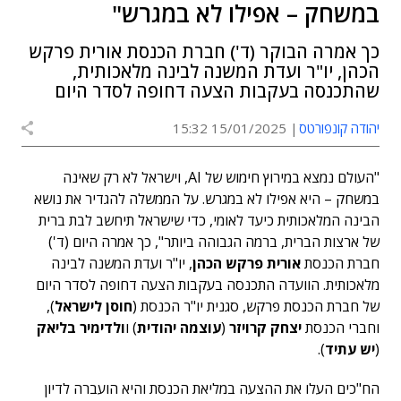
במשחק – אפילו לא במגרש"
כך אמרה הבוקר (ד') חברת הכנסת אורית פרקש
הכהן, יו"ר ועדת המשנה לבינה מלאכותית,
שהתכנסה בעקבות הצעה דחופה לסדר היום
יהודה קונפורטס
15/01/2025 15:32
"העולם נמצא במירוץ חימוש של AI, וישראל לא רק שאינה
במשחק – היא אפילו לא במגרש. על הממשלה להגדיר את נושא
הבינה המלאכותית כיעד לאומי, כדי שישראל תיחשב לבת ברית
של ארצות הברית, ברמה הגבוהה ביותר", כך אמרה היום (ד')
חברת הכנסת
אורית פרקש הכהן
, יו"ר ועדת המשנה לבינה
מלאכותית. הוועדה התכנסה בעקבות הצעה דחופה לסדר היום
של חברת הכנסת פרקש, סגנית יו"ר הכנסת (
חוסן לישראל
),
וחברי הכנסת
יצחק קרויזר
(
עוצמה יהודית
) ו
ולדימיר בליאק
(
יש עתיד
).
הח"כים העלו את ההצעה במליאת הכנסת והיא הועברה לדיון