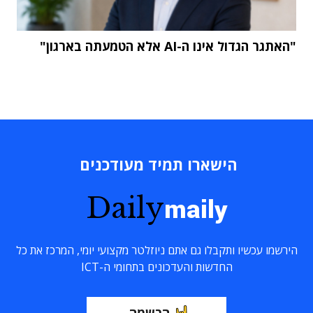
"האתגר הגדול אינו ה-AI אלא הטמעתה בארגון"
הישארו תמיד מעודכנים
Daily
maily
הירשמו עכשיו ותקבלו גם אתם ניוזלטר מקצועי יומי, המרכז את כל
החדשות והעדכונים בתחומי ה-ICT