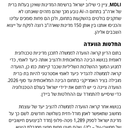
MDLI
, ציין כי שילוב ישראל ברשימת המדינות שאינן בעלות ברית
של ארה"ב בתחום ה-AI נובע מכך שהם מזהים שאנחנו לא
שחקנים בולטים בהשקעות בתחום, ולכן הם פחות סומכים עלינו
והכניסו אותנו בין אותן 150 מדינות שארה"ב רוצה לפקח על ייצוא
השבבים אליהן.
החלטות הוועדה
בתום הדיון קראה הוועדה לממשלה לתכנן מדיניות טכנולוגית
לאומית בנושא הבינה המלאכותית ולהציב אותה כיעד לאומי, כדי
למנוע המשך ההשלכות השליליות שכבר קיימות. כמו כן, הוועדה
קראה לממשלה להגדיר כיעד לאומי אסטרטגי להיות בת-ברית
מובילה בציר האמריקני בתחום הבינה המלאכותית עד סוף 2026.
הוועדה ציינה כי יש לרתום את ידידי ישראל בעולם הטכנולוגיה
כדי שיסייעו להתמודד עם ההחלטות של ביידן.
בנושא אחר קראה הוועדה לממשלה להציב יעד של עוצמת
מחשוב שתאפשר לאמן מודל-חזית בשלושה חודשים. לשם כך על
מדינת ישראל לספק 1,289 פטה-פלופ (מדד לביצועים חישוביים
של מחשבי-על – י"ק), שהם מעט פחות מחצי ממגבלת היצוא