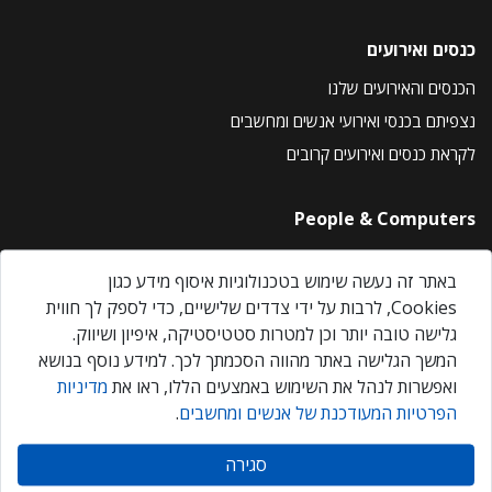
כנסים ואירועים
הכנסים והאירועים שלנו
נצפיתם בכנסי ואירועי אנשים ומחשבים
לקראת כנסים ואירועים קרובים
People & Computers
About Us
באתר זה נעשה שימוש בטכנולוגיות איסוף מידע כגון
Privacy Policy
Cookies, לרבות על ידי צדדים שלישיים, כדי לספק לך חווית
Contact Us
גלישה טובה יותר וכן למטרות סטטיסטיקה, איפיון ושיווק.
Our Events
המשך הגלישה באתר מהווה הסכמתך לכך. למידע נוסף בנושא
ואפשרות לנהל את השימוש באמצעים הללו, ראו את
מדיניות
הפרטיות המעודכנת של אנשים ומחשבים
.
אנשים ומחשבים © 2026 – כל הזכויות שמורות
סגירה
Created by