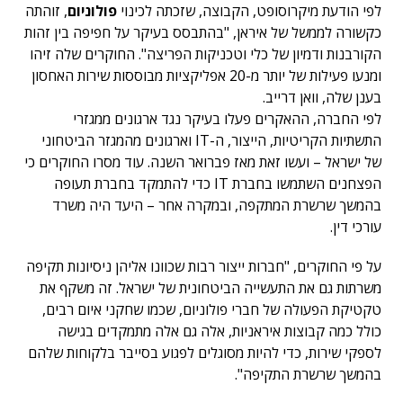
לפי הודעת מיקרוסופט, הקבוצה, שזכתה לכינוי
פולוניום
, זוהתה
כקשורה לממשל של איראן, "בהתבסס בעיקר על חפיפה בין זהות
הקורבנות ודמיון של כלי וטכניקות הפריצה". החוקרים שלה זיהו
ומנעו פעילות של יותר מ-20 אפליקציות מבוססות שירות האחסון
בענן שלה, וואן דרייב.
לפי החברה, ההאקרים פעלו בעיקר נגד ארגונים ממגזרי
התשתיות הקריטיות, הייצור, ה-IT וארגונים מהמגזר הביטחוני
של ישראל – ועשו זאת מאז פברואר השנה. עוד מסרו החוקרים כי
הפצחנים השתמשו בחברת IT כדי להתמקד בחברת תעופה
בהמשך שרשרת המתקפה, ובמקרה אחר – היעד היה משרד
עורכי דין.
על פי החוקרים, "חברות ייצור רבות שכוונו אליהן ניסיונות תקיפה
משרתות גם את התעשייה הביטחונית של ישראל. זה משקף את
טקטיקת הפעולה של חברי פולוניום, שכמו שחקני איום רבים,
כולל כמה קבוצות איראניות, אלה גם אלה מתמקדים בגישה
לספקי שירות, כדי להיות מסוגלים לפגוע בסייבר בלקוחות שלהם
בהמשך שרשרת התקיפה".