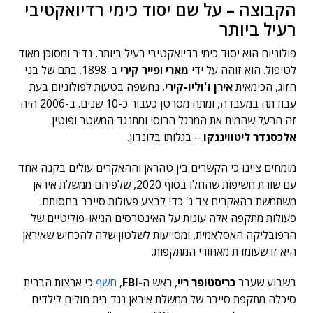
הקבוצה – על שם יסוד כימי רדיואקטיבי
רעיל ביותר
פולוניום הוא יסוד כימי רדיואקטיבי רעיל ביותר, נדיר ומסוכן מאוד
לטיפול. הוא זוהה על ידי
מארי
ו
פייר קירי
ב-1898. בתם של בני
הזוג, הכימאית
אירן ז'וליו-קירי
, נחשפה בטעות לפולוניום בעת
עבודתה במעבדה, ומתה מסרטן כעבור כ-10 שנים. ב-2006 היה
זה הרעל שהמית את המרגל הרוסי ומתנגד המשטר ופוטין
אלכסנדר ליטוויננקו
– בגלותו בלונדון.
מומחים ציינו כי הקשרים בין טהראן וההאקרים עולים בקנה אחד
עם שורת חשיפות שהחלו בסוף 2020, שלפיהם ממשלת איראן
משתמשת בהאקרים צד ג' כדי לבצע פעולות סייבר בחסותם.
פעולות מתקפה אלה עונות על האינטרסים הגיאו-פוליטיים של
הרפובליקה האסלאמית, ומסייעות לשלטון שלה להכחיש שאיראן
היא זו שעומדת מאחורי המתקפות.
בשבוע שעבר
כריסטופר ריי
, ראש ה-
FBI
,
חשף
כי ארצות הברית
סיכלה מתקפת סייבר של ממשלת איראן נגד בית חולים לילדים