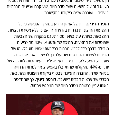
הן שמעיבות על סיכום המפגש. למעשה, החברה דחתה את מספר
השיא הזה של נושאים שעל סדר היום, שעיקרם עניינים חברתיים
בוערים – ועוררה עליה ביקורת בתקשורת.
מזכיר הדירקטוריון של אמזון הודיע ​​במהלך הפגישה כי כל
ההצעות החיצוניות נדחות בזו אחר זו, אם כי ללא מסירת תוצאות
ההצבעות באותה עת. באופן מסורתי, גם במקרה של הצבעות
שפוסלות את ההצעות, תמיכה של 30% או 40% מהצביעים
מובילה בדרך כלל לכך שחברות בכל זאת יאמצו סוג כלשהו של
מדיניות לשיפור ההיבטים שהועלו. כך למשל, באסיפה בשנה
שעברה, הצעה לערוך ביקורת על אפליה גזעית זכתה לתמיכה של
יותר מ-44% מהקולות שהתקבלו באסיפה, אך למרות הדחייה
בפועל שלה, החברה הזמינה לבסוף ביקורת חיצונית מהתובעת
הכללי של ארצות הברית לשעבר,
לורטה לינץ'
, כך שהחלטה
באותו עניין נמשכה מסדר היום של המפגש אתמול.