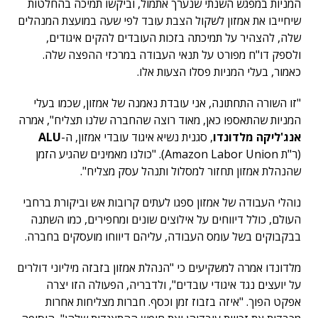
המניות במפגש השנתי שנערך אתמול, וביקשו תמיכה בהחלטות
שיחייבו את אמזון לשקול הצבת עובד לפי שעה במועצת המנהלים
שלה, להצהיר על תמיכתה בזכות העובדים להקים איגודים,
ולספק דו"ח מפורט על תנאי העבודה במרכזי ההפצה שלה.
כאמור, בעלי המניות פסלו הצעות אלו.
"זו השורה התחתונה, אני עובדת נאמנה של אמזון, שכמו בעלי
המניות שהתאספו כאן, מאוד רוצה שהחברה שלנו תצליח", אמרה
אנג'ליקה מלדונדו
, סגנית נשיא איגוד עובדי אמזון, ה-
ALU
(ר"ת Amazon Labor Union). "כולנו מאמינים שהגיע הזמן
שהנהלת אמזון תחזור למסלול ותנהל עסק מצליח".
נוהלי העבודה של אמזון ספגו לעתים קרובות אש וביקורת ברחבי
העולם, כולל דיווחים על אילוצים שונים ומחפירים, כמו השתנה
בבקבוקים בשל עומס העבודה, עליהם דיווחו מועסקים בחברה.
מלדונדו אמרה למשקיעים כי "הנהלת אמזון בזבזה מיליוני דולרים
על יועצים נגד איגודי עובדים", ולדבריה, הפעולה הזו יצרה
אפקט הפוך. "איזה בזבוז זמן וכסף. חברות מצליחות אחרות