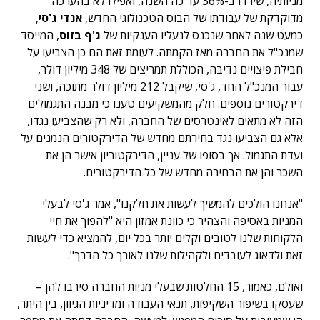
מניותיה, שירדו ב-36% עד כה השנה, ואפילו לא בהערכה
מדוקדקת של עבודתו של הבוס הטכנולוגי החדש,
אנדי ג'סי
,
כמעט שנה לאחר שנכנס לנעליו הענקיות של
ג'ף בזוס
, המייסד
שמנכ"ל את החברה מאז הקמתה. לעומת זאת הם כן הצביעו על
חבילת פיצויים נדיבה, הכוללת תמריצים של 348 מיליון דולר,
עבור המנכ"ל החד, ג'סי, שיקבל 212 מיליון דולר מתוכה, ושני
דירקטורים נוספים. חלק מהמשקיעים טענו כי מבנה התגמולים
הזה לא מתאים לאינטרסים של החברה, ולא רק שהצביעו נגדו,
אלא גם הצביעו נגד בחירתם מחדש של הדירקטורים הנמנים על
ועדת התגמול. אך בסופו של עניין, הדירקטוריון אישר הן את
השכר והן את הבחירה מחדש של כל הדירקטורים.
"אנחנו הולכים להמשיך לעשות את חלקנו", אמר ג'סי לבעלי
המניות באסיפה והצהיר כי כוונת אמזון היא "להפוך את חיי
הלקוחות שלנו לטובים וקלים יותר בכל יום, להמציא כדי לעשות
זאת ולדאוג לעובדים ולקהילות שלנו לאורך כל הדרך".
ואולם, כאמור, 15 החלטות שבעלי מניות החברה סירבו להן –
שעסקו בשיפור השקיפות, תנאי העבודה ומדיניות הגיוון, בין היתר,