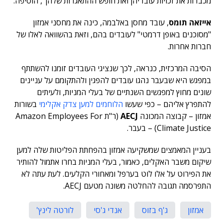
מכבדות את זכויות עובדיהן ואת חופש ההתאגדות שלהן", הוסיפה.
אייזאה תומס
, עובד מחסן באלבמה, כינה את מחסני אמזון
"מסוכנים באופן דרמטי" לעובדים בהם, וזאת בהשוואה לאלו של
חברות אחרות.
הסיבה המרכזית, כנראה, לכך שנציגי העובדים זומנו להשתתף
במפגש היא שבעבר נהגו עובדים להפגין ולהתקומם על עניינים
שונים מחוץ למפגשים השנתיים של בעלי המניות, ולעיתים
להתפרץ אליהם – כפי שעשו
הלוחמים למען צדק אקלימי
בשורות
אמזון – קבוצה המכונה
AECJ
(ר"ת Amazon Employees For
Climate Justice) – בעבר.
בעניין המאמצים שמשקיעה אמזון בהפחתת הפליטות שלה למען
שיקום משבר האקלים, כאמור, בעלי המניות בחרו אתמול להותיר
את הפירוט על אלו לוט בערפל ומאחורי הקלעים. לעת עתה לא
התפרסמה תגובה להחלטה משונה מטעם AECJ.
אמזון
ג'ף בזוס
אנדי ג'סי
לורטה לינץ'