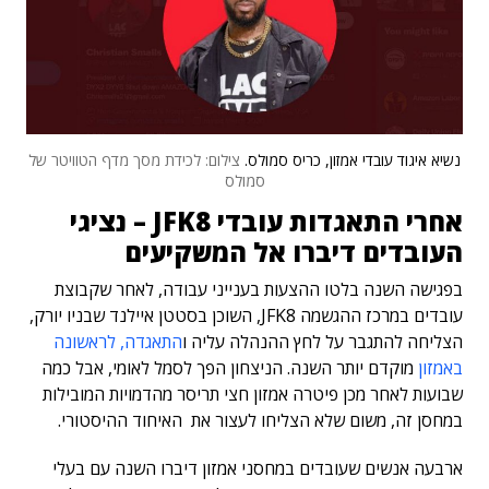
נשיא איגוד עובדי אמזון, כריס סמולס.
צילום: לכידת מסך מדף הטוויטר של
סמולס
אחרי התאגדות עובדי JFK8 – נציגי
העובדים דיברו אל המשקיעים
בפגישה השנה בלטו ההצעות בענייני עבודה, לאחר שקבוצת
עובדים במרכז ההגשמה JFK8, השוכן בסטטן איילנד שבניו יורק,
הצליחה להתגבר על לחץ ההנהלה עליה ו
התאגדה, לראשונה
באמזון
מוקדם יותר השנה. הניצחון הפך לסמל לאומי, אבל כמה
שבועות לאחר מכן פיטרה אמזון חצי תריסר מהדמויות המובילות
במחסן זה, משום שלא הצליחו לעצור את האיחוד ההיסטורי.
ארבעה אנשים שעובדים במחסני אמזון דיברו השנה עם בעלי