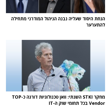
הנחת היסוד שעליה נבנה הניהול המודרני מתחילה
להתערער
מחקר STKI השנתי: וואן טכנולוגיות דורגה כ-TOP
Vendor בכל תחומי שוק ה-IT