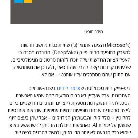
מיקרוסופט
(Microsoft) הציגה אתמול (ג') שתי תוכנות מחשב חדשות
למאבק בתופעת הדיפ-פייק (Deepfake). החברה מסרה כי
האפליקציות החדשות שלה יוכלו לזהות סרטונים מניפולטיביים,
שלעתים קרובות קשה להבין שהם כאלו, ולעדכן את משתמשיהן
אם התוכן שהם מסתכלים עליו אותנטי – אם לא.
דיפ-פייק היא טכנולוגיה ש
פרצה לחיינו
בשנה-שנתיים
האחרונות, אבל שעדיין לא רבים מודעים למה שהיא מאפשרת.
הטכנולוגיה המתקדמת מספקת ליוצרים יומרניים וחדשניים כלים
לייצר סרטונים שבהם מופיעות דמויות אמיתיות, שנראות אותנטיות
לחלוטין – כולל קולן והבעותיהן המדויקים – אבל שהן בעצם זיוף
שנשען על יכולות AI. באמצעות היכולת הזו ניתן להשתעשע באופן
שהוא ככל הנראה לא יותר מדי מזיק, ולמשל להכניס לפיה של