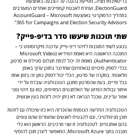
בדיסאינפורמציה, מסייעת בהגנה על הצבעה באמצעות
ElectionGuard, ועוזרת לאבטח קמפיינים ואחרים המעורבים
בתהליך הדמוקרטי באמצעות AccountGuard – Microsoft
365 for Campaigns and Election Security Advisors".
שתי תוכנות שיעשו סדר בדיפ-פייק?
בנוגע לשתי התוכנות לזיהוי דיפ-פייק עדכנה מיקרוסופט כי –
התוכנה הראשונה היא מאמת הווידיאו (Microsoft Video
Authenticator). מאמת זה יכול לנתח תצלום סטילס או סרטון,
בכדי לספק סיכויים (באחוזים) שמדובר בתוכן ערוך באופן
מלאכותי. במקרה של סרטון, הכלי יכול לספק נתון זה בזמן אמת
בכל פריים, בעת שהסרטון מתנגן. הטכנולוגיה עובדת על ידי
איתור גבולות המיזוג של האלמנטים המזויפים, כמו גם זיהוי גווני
אפור עדינים, שככל הנראה לא ניתן יהיה לזהות בעין אנושית.
הטכנולוגיה החדשה הנוספת שהוכרזה היא כזו שיכולה גם לזהות
תוכן מניפולטיבי, וגם להבטיח לאנשים שחומרים שהם צופים
בהם אותנטיים. לטכנולוגיה זו שני מרכיבים. הראשון הוא כלי
מובנה בתוך Microsoft Azure, המאפשר ליצרן תוכן להוסיף