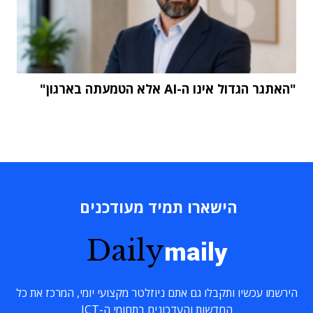
"האתגר הגדול אינו ה-AI אלא הטמעתה בארגון"
הישארו תמיד מעודכנים
Daily
maily
הירשמו עכשיו ותקבלו גם אתם ניוזלטר מקצועי יומי, המרכז את כל
החדשות והעדכונים בתחומי ה-ICT