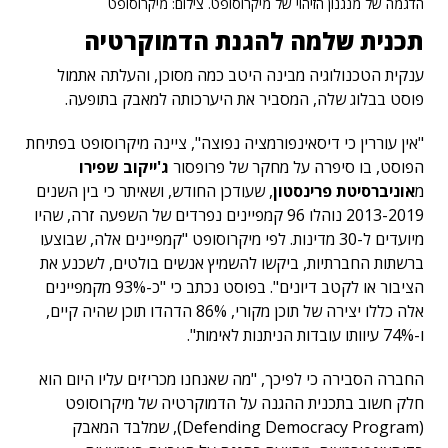
הדגמה של מנגנון הזיהוי של מיקרוסופט. צילום: מיקרוסופט
תכנית שלמה להגנת הדמוקרטיה
ענקית הטכנולוגיה מבינה היטב כמה מסוכן, והעלתה אתמול
פוסט בבלוג שלה, המסביר את היערכותה למאבק בתופעה.
"אין עוררין כי דיסאינפורמציה נפוצה", ציינה מיקרוסופט בפתיחת
הפוסט, בו סיפרה על מחקר של פרופסור
ג'ייקוב שפירו
מ
אוניברסיטת פרינסטון
, שעודכן החודש, ושאיתר כי בין השנים
2013-2019 נוהלו 96 קמפיינים נפרדים של השפעה זרה, שהיו
מיועדים ל-30 מדינות. לפי מיקרוסופט "קמפיינים אלה, שבוצעו
ברשתות החברתיות, ביקשו להשמיץ אנשים בולטים, לשכנע את
הציבור או לקטב דיונים". בפוסט נכתב כי "כ-93% מקמפיינים
אלה כללו יצירה של תוכן מקורי, 86% הדהדו תוכן שהיה קיים,
ו-74% עיוותו עובדות הניתנות לאימות".
החברה הסבירה כי לפיכך, "מה שאנחנו מכריזים עליו היום הוא
חלק חשוב בתכנית ההגנה על הדמוקרטיה של מיקרוסופט
(Defending Democracy Program), שמלבד המאבק