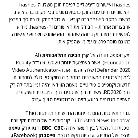
hashes ואישורים דיגיטליים לפיסת תוכן משלו. ה-hashes
והאישורים חיים עם התוכן כמטא נתונים בכל מקום בו הוא עובר
ברשת. במקביל יש לחברה קורא – שיכול להתקיים כתוסף דפדפן
או בצורות אחרות – הבודק את האישורים וה-hashes, מודיע
לאנשים ברמת דיוק גבוהה שהתוכן הוא אותנטי ושהוא לא שונה,
כמו גם מוסר פרטים על מי שהפיק אותו.
מיקרוסופט חברה אל
קרן הבינה המלאכותית
(AI
Foundation), אשר באמצעות יוזמת RD2020 (ר"ת Reality
Defender 2020) שלה תהפוך את ה-Video Authenticator
לזמין לארגונים המעורבים בתהליך הדמוקרטי, כולל למהדורות
חדשות וקמפיינים פוליטיים. מאמת הווידאו יהיה זמין בתחילה רק
דרך RD2020, אשר תדריך ארגונים דרך המגבלות והשיקולים
האתיים הגלומים בנוגע לזיהוי טכנולוגיית הזיוף עמוק.
גם ההתארגנות המכונה יוזמת החדשות המהימנות (The
Trusted News Initiative) – קונסורציום של חברות תקשורת
וטכנולוגיה, הכולל בין השאר את ה-
CBC
,
BBC
וה
ניו יורק טיימס
מהצד של המדיה, וענקיות תקשורת כמו
פייסבוק
(Facebook),