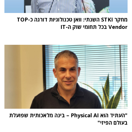
מחקר STKI השנתי: וואן טכנולוגיות דורגה כ-TOP
Vendor בכל תחומי שוק ה-IT
"העתיד הוא Physical AI – בינה מלאכותית שפועלת
בעולם הפיזי"