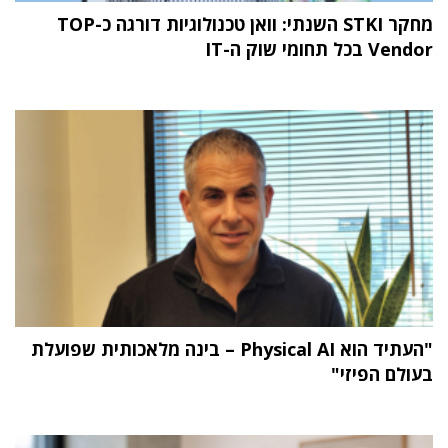
מחקר STKI השנתי: וואן טכנולוגיות דורגה כ-TOP
Vendor בכל תחומי שוק ה-IT
"העתיד הוא Physical AI – בינה מלאכותית שפועלת
בעולם הפיזי"