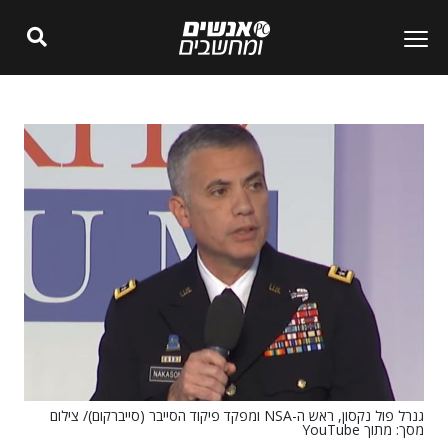
גנרל פול נקסון, ראש ה-NSA ומפקד פיקוד הסייבר (סייברקום)/ צילום
מסך: מתוך YouTube