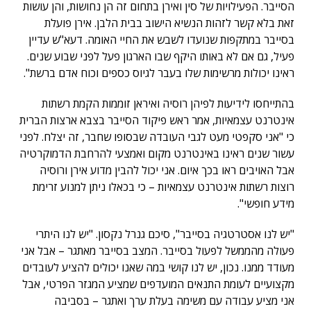
הסייבר. הפעילויות של סין ואירן בתחום זה הן נחושות, והן עושות
זאת בלא קשר לזהות הנשיא הישוב בבית הלבן. אירן פועלת
בסייבר במתקפות שנועדו לשבש את החיי האומה. דעא"ש עדיין
פעיל, גם אם לא באותו היקף שבו הארגון פעל לפני שבוע שנים.
ראינו יכולות מרשימות שלו בעבר לגיוס כספים וכוח אדם ברשת".
בהתייחסו לידיעות לפיהן רוסיה ואיראן זוממות הקמת רשתות
אינטרנט עצמאיות, אמר ראש פיקוד הסייבר בצבא ארצות הברית
כי "אני סקפטי מעט לגבי העובדה שבסופו שחבר, זה יצלח. לפני
עשור שנים ראינו באינטרנט מקום ואמצעי להרחבת הדמוקרטיה
אבל האויבים ראו בכך איום. אני יכול להבין מדוע אירן ורוסיה
רוצות רשתות אינטרנט עצמאיות – כי בכאלו ניתן למנוע זרימת
מידע חופשי".
"יש לנו אסטרטגיה בסייבר", סיכם גנרל נקסון. "יש לנו היתרי
פעולה מהממשל לפעול בסייבר. המצב בסייבר מאתגר – אבל אני
מעודד ממנו. נכון, יש לנו קושי במה שאנו יכולים להציע לעובדים
מקצועיים לעומת התנאים המועדפים שמציע המגזר הפרטי, אבל
אני מציע עבודה עם משימה בעלת ערך ואתגר – בסביבה