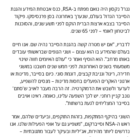
גנרל נקסון היה נואם מפתח ב-RSA, כנס אבטחת המידע והגנת
הסייבר הגדול בעולם, שנערך באחרונה בסן פרנסיסקו. פיקוד
הסייבר בצבא ארצות הברית הוקם לפני תשע שנים, והסוכנות
לביטחון לאומי – לפני 65 שנים.
לדבריו, "אם יש מטרה קשה בהגנת הסייבר נהיה שם. אנו חיים
בעולם שהמידע בו הוא עצום – ושני הגופים שבראשותי עובדים
באותו מרחב". הוא הוסיף ואמר כי "עולם האיומים חווה שינוי
משמעותי בשנים האחרונות. לפני חמש שנים חשבנו במושגי
חדירה, ריגול וגניבת קבצים, דוגמת סוני. כיום בסייבר, מדינות או
ארגוני האקרים הפועלים בחסות מדינות – מנסים להשפיע,
לערער ולשבש את הדמוקרטיה. זה הרבה מעבר לאויב ש'סתם'
גונב קניין רוחני. יש לכך השפעה עלינו, כאומה. ראינו אויבים
בסייבר המצליחים לגעת ברשתות".
השוני בהיקף המתקפות, בזהות התוקפים, וביעדים שלהם, אמר
ראש ה-NSA וסייברקום, "משפיע גם על אופי הפעילות שלנו. אנו
נדרשים ליותר מהירות, אג'יליות ובעיקר לעבור מתגובתיות –