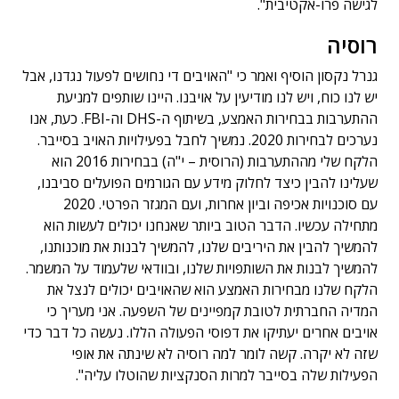
לגישה פרו-אקטיבית".
רוסיה
גנרל נקסון הוסיף ואמר כי "האויבים די נחושים לפעול נגדנו, אבל
יש לנו כוח, ויש לנו מודיעין על אויבנו. היינו שותפים למניעת
ההתערבות בבחירות האמצע, בשיתוף ה-DHS וה-FBI. כעת, אנו
נערכים לבחירות 2020. נמשיך לחבל בפעילויות האויב בסייבר.
הלקח שלי מההתערבות (הרוסית – י"ה) בבחירות 2016 הוא
שעלינו להבין כיצד לחלוק מידע עם הגורמים הפועלים סביבנו,
עם סוכנויות אכיפה וביון אחרות, ועם המגזר הפרטי. 2020
מתחילה עכשיו. הדבר הטוב ביותר שאנחנו יכולים לעשות הוא
להמשיך להבין את היריבים שלנו, להמשיך לבנות את מוכנותנו,
להמשיך לבנות את השותפויות שלנו, ובוודאי שלעמוד על המשמר.
הלקח שלנו מבחירות האמצע הוא שהאויבים יכולים לנצל את
המדיה החברתית לטובת קמפיינים של השפעה. אני מעריך כי
אויבים אחרים יעתיקו את דפוסי הפעולה הללו. נעשה כל דבר כדי
שזה לא יקרה. קשה לומר למה רוסיה לא שינתה את אופי
הפעילות שלה בסייבר למרות הסנקציות שהוטלו עליה".