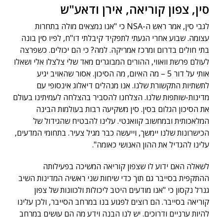
סין, צפון קוריאה, אירן ודאע"ש
לגבי סין, אמר ראש ה-NSA כי "אנו נמצאים מולה בתחרות
עצומה. שבוע אחרי הגעתי לתפקיד קיבלתי דו"ח, לפיו סין בונה
בתי חולים בדרום ומרכז אמריקה. למה? כי הם יכולים. כשפרצה
לעולם פרשת וואווי, ההורים המבוגרים מאד שלי צלצלו אלי ושאלו
אותי על דור 5 – מה האיום, מה הסיכון. אסור שהאויב יגיע
לתשתיות התקשורת שלנו. אנו מנהלים דיאלוג אינסופי עם
מדינות-שותפות שלנו. הצלחנו להסביר בהצלחה לעמיתינו בעולם
את הסיכון הגלום בסין. סין משקיעה רבות בעולמות הבינה
המלאכותית ובמחשוב קוואנטי. עלינו להבטיח שהגידול של
הכישרונות שלנו יימשך, וייעשה כבר מגיל צעיר. בתחומי המדעים,
עלינו להגדיל את ההון האנושי כאומה".
לשאלה האם ידוע לו שצפון קוריאה המשיכה בפעילותה
ההתקפית בסייבר גם תוך כדי שיחות שני ראשיה המדינות השיב
גנרל נקסון כי "אנו מודעים היטב ליכולות ולכוונות של צפון
קוריאה בסייבר. הם רוצים לפגוע בנו במרחב הסייבר, ולכן עלינו
להיות ערניים ודרוכים. יש לנו הבנה וידע מה הם עושים במרחב