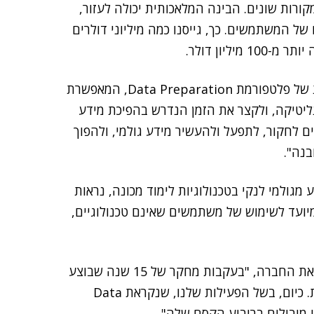
רות שונים. הבינה המלאכותית יכולה לעזור,
של המשתמשים. כך, גייסנו כמה מיליוני דולרים
ליון דולר.
הלרשטיין אמר עוד כי "טריפקטה הינה מפתחת ומשווקת של פלטפורמת Data Preparation, המאפשרת
ליטיקה, ולקצר את הזמן הנדרש בהפיכת מידע
ם לחקור, לתפעל ולהעשיר מידע גולמי, ולהפוך
בנה".
גולמי לנקי בטכנולוגיות לימוד מכונה, נראות
מיועד לשימוש של משתמשים שאינם טכנולוגיים,
שנה לאחר שחרור Wrangler הקימו הלרשטיין ועמיתיו את החברה, "בעקבות מחקר של 15 שנה שבוצע
בשיתוף האוניברסיטאות ברקלי וסטנפורד בארצות הברית. כיום, בשל הפעילות שלנו, שנקראת Data