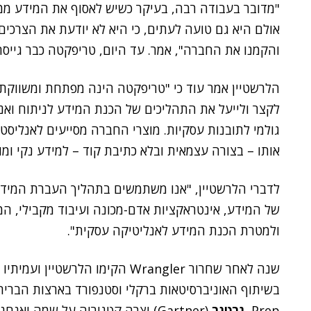
"מדובר בעבודה רבה, בעיקר כשיש לאסוף את המידע ממקו
אולם היא גם טועה לעתים, כי היא לא יודעת את הצרכים 
והקמנו את החברה", אמר. עד היום, טריפקטה כבר גייסה יותר מ-100 מי
לקצר ולייעל את התהליכים של הכנת המידע לניתוח ואנ
גולמי לתובנות עסקיות. מוצרי החברה מסייעים לאנליסטי
אותו – בצורה עצמאית ובלא כתיבת קוד – למידע נקי ומו
לדברי הלרשטיין, "אנו משתמשים בתהליך העברת המידע מ
של המידע, אינטראקציות אדם-מכונה ועיבוד מקבילי, ה
ולמטרת הכנת המידע לאנליטיקה עסקית".
Prep,
גרטנר
(Gartner) יצרה קטגוריה על שמה ואנחנו מובילים בריבוע הקסם שלה".