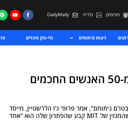
פורומים
גלריה
DailyMaily
ועים
דעות וניתוחים
היי-טק מינויים
פו
מה חושב על ישראל אחד מ-50 האנשים החכמים
ת
ת
Bi: הכנת הנתונים בטרם ניתוחם", אמר פרופ' ג'ו הלרשטיין, מייסד
משותף ומנהל אסטרטגיה ראשי בטריפקטה, שהמגזין של MIT קבע שהפתרון שלה הוא "אחד