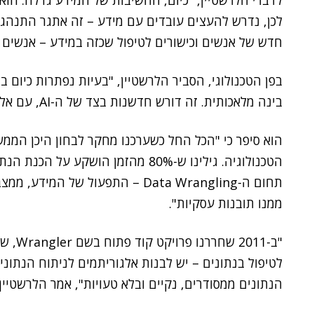
לדברי הלרשטיין, "כיום, החשיבות של המידע גדלה. הוא 
לכן, נדרש להעצים עובדים עם מידע – זה אתגר התנהגותי
חדש של אנשים וכישורים לטיפול שכזה במידע – אנשים עסק
בפן הטכנולוגי, הסביר הלרשטיין, "בעיות נפתרות כיום 
בינה מלאכותית. זה דורש חדשנות בצד של ה-AI, עם אלגוריתמים ש-'מבינים' בעסקים".
הוא סיפר כי "הכל החל כשערכנו מחקר לבחון היכן הממש
הטכנולוגיה. גילינו ש-80% מהזמן הוש
תחום ה-Data Wrangling – התפעול של
ממנו תובנות עסקיות".
"ב-011
לטיפול בנתונים – יש לבנות אלגוריתמים לניתוח הנתונ
הנתונים ממסודרים, נקיים ובלא טעויות", אמר הלרשטיין.