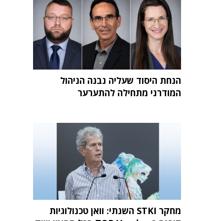
הנחת היסוד שעליה נבנה הניהול
המודרני מתחילה להתערער
מחקר STKI השנתי: וואן טכנולוגיות