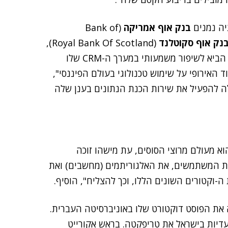
בנק אוף אמריקה
(Bank of
בנק אוף סקוטלנד
(Royal Bank Of Scotland),
הטמיע את הפתרון שלנו, התלהב, הטמיע עוד פתרונות, הביא לשיפור משמעותי במערך ה-CRM שלו
 האירופי על שימוש טכנולוגי בעולם הפיננסי",
G) החלה להפעיל את שירות הכנת הנתונים בענן שלה
א מעולם מרוצי הסוסים, עת מישהו זוכה
ופים. "המקבילה ב-IT היא לנצח את המשתמשים, את האלגוריתמים (מחשבים) ואת
-וקטורים השונים הללו, וכך להצליח", הוסיף.
ה את הפוסט דוקטורט שלו באוניברסיטה העברית.
עדיות בישראל את טריפקטה. בראש אקורייט