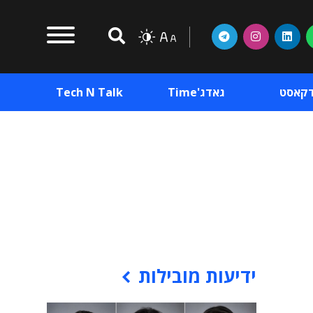
דקאסט
גאדג'Time
Tech N Talk
וכן פרסומי
תוכן פרסומי
וכן פרסומי
ידיעות מובילות