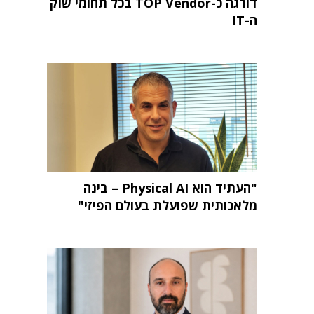
דורגה כ-TOP Vendor בכל תחומי שוק
ה-IT
"העתיד הוא Physical AI – בינה
מלאכותית שפועלת בעולם הפיזי"