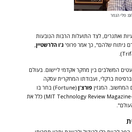
ם: פלי הנמר
ונים רחבי היקף, Big Data, שופע בעיות ואתגרים, לצד התועלות הרבות הנובעות
ם ניתוח שלהם", כך אמר פרופ'
ג'ו הלרשטיין
,
טים המשלבים בין מחקר אקדמי ליישום. בעולם
ברסיטת ברקלי, ועבודתו המחקרית עסקה
ם המחשוב. המגזין
פורצ'ן
(Fortune) בחר בו
כאחד מ-50 האנשים החכמים בענף והמגזין של MIT (ה-MIT Technology Review Magazine) כלל את
ת