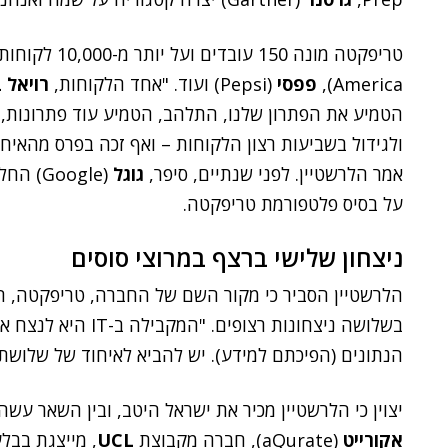
טריפקטה מונה 150 עובדים ועל יותר מ-10,000 לקוחותיה נמנים
America),
פפסי
(Pepsi) ועוד. "אחד הלקוחות,
רויאל 
ולגידול בשביעות רצון הלקוחות – ואף זכה בפרס מהאיחוד
אמר הלרשטיין. לפני שנתיים, סיפר,
גוגל
(oogle
על בסיס פלטפורמת טריפקטה.
ניצחון שלישי ברצף במרוצי סוסים
הלרשטיין הסביר כי מקור השם של החברה, טריפקטה, הו
בשלושה ניצחונות רצ
הנתונים (הפיכתם למידע). יש להביא לאיחוד של שלושת ה
יצוין כי הלרשטיין מכיר את ישראל היטב, ובין השאר עש
אקורייט
(aQurate), חברה מקבוצת
UCL
, מייצגת בבל