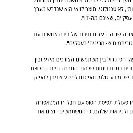
הפך להיות כלי לבידול ולהשגת יתרון תחרותי.
, לא טכנולוגי. תוצר לוואי הוא שנדרש מערך
יים, שאינם מה-IT".
בצורה שונה, בעזרת חיבור של בינה אנושית עם
ק הכי גדול בין משתמשים הצורכים מידע ובין
קע על הכנת הנתונים בטרם ניתוח שלהם. החברה הייתה חלוצת
 המידע, ממצב של מידע גולמי והפיכתו למידע שניתן להפיק
2 שחררנו פרויקט קוד פתוח בשם Wrangler, שזו פעולת תפיסת הסוס עם חבל. זו המטאפורה
ים ולניראות שלהם, כי המשתמשים רוצים את