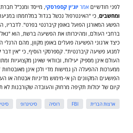
לפני חודשיים
אמר
יוג'ין קספרסקי
, מייסד ומנכ"ל חבר
ומחשבים
, כי "האינטרפול נכשל בגדול במלחמתו במניעת
הפשע המאורגן הפועל באופן קיברנטי בפרט". לדבריו, ה
ברחבי העולם, ומהיכרותו את הפשיעה ברשת, הוא "נאלץ
כיצד ארגוני הפשיעה פועלים באופן מקוון, מהם הרגלי ה
למנוע פשיעה קיברנטית". קספרסקי הוסיף, כי "אין דבר
העולם אינן מספיק יעילות, ובוודאי שאינן מקצועיות ומת
ממערכות ההפעלה הן גמישות מדי ולכן אינן מאובטחות ד
הפושעים המקוונים הן אי-מימוש מדיניות אבטחה או הע
קיום של יכולות תקיפה מרחוק והעובדה שקורבנות לא ת
ארצות הברית
FBI
רוסיה
סיטיגרופ
סיטי