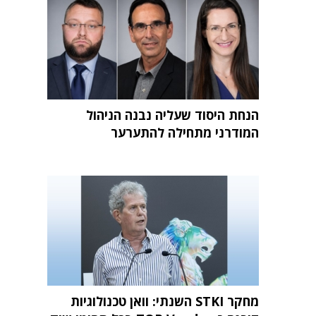
הנחת היסוד שעליה נבנה הניהול
המודרני מתחילה להתערער
מחקר STKI השנתי: וואן טכנולוגיות