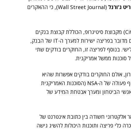
ריט ג'ורנל
(Wall Street Journal), כי ההאקרים
(Citibank) מקבוצת סיטיגרופ, הכוללת קבוצת בנקים
מסחריים בצפון אמריקה. החוקרים לא הצליחו לברר האם מדובר בפריצה ישירות למערך ה-IT של הבנק,
י. בנוסף לפריצה זו, החוקרים בודקים שתי
סוכנות ממשל אמריקנית.
ן, אולם החוקרים בודקים אפשרות שהיא
נעשתה קודם לכן במהלך השנה. החקירה נערכת בשיתוף פעולה של ה-NSA (הסוכנות האמריקנית
אנשי הביטחון ומערך אבטחת המידע של
אלקטרוני חשודה בין כתובת אינטרנט של
כרה כלי פריצה ותוכנות היכולות להשיג גישה