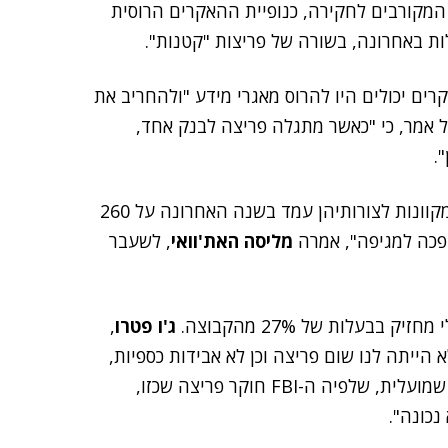
המקורבים לחקירה, כנופיית ההאקרים הרוסית
ת באחרונה, בשורה של פריצות "קטנות".
ים יכולים היו להרוס מאגרי מידע "ולהחריב את
אמר, כי "כאשר מתגלה פריצה לבנק אחד,
.
ה-FBI העריך לאחרונה, כי סכום הכסף שנגנב בהונאות מקוונות לצורותיהן עמד בשנה האחרונה על 260
הפכה למגיפה", אמרה
מליסה האת'וואי
, לשעבר
ג'ו פטרו
,
 הייתה לנו שום פריצה וכן לא אבידות כספיות,
גניבות כספים של לקוחות או גניבת כסף בכלל. כל טענה שמועלית, שלפיה ה-FBI חוקר פריצה שכזו,
נכונה".