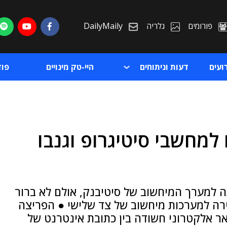
פורומים
גלריה
DailyMaily
ועים
דעות וניתוחים
היי-טק מינויים
פו
למחשבי סיטיגרופ וגנבו
ת
ת
תה למערך המיחשוב של סיטיבנק, אולם לא ברור
ירה למערכות מיחשוב של צד שלישי ● הפריצה
ר אלקטרוני חשודה בין כתובת אינטרנט של