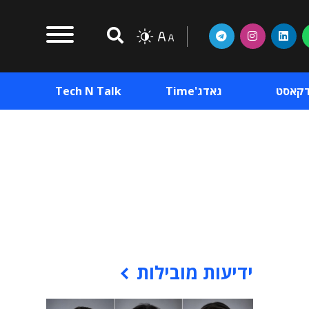
דקאסט
גאדג'Time
Tech N Talk
וכן פרסומי
תוכן פרסומי
וכן פרסומי
ידיעות מובילות