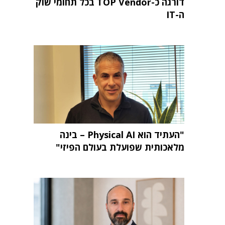
דורגה כ-TOP Vendor בכל תחומי שוק
ה-IT
"העתיד הוא Physical AI – בינה
מלאכותית שפועלת בעולם הפיזי"