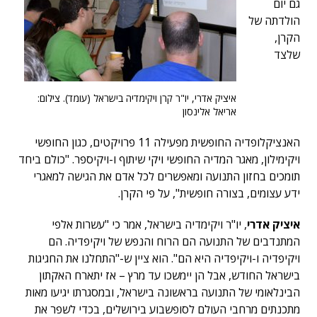
גם יום
הולדתה של
הקרן,
שלצד
איציק אדרי, יו"ר קרן ויקימדיה בישראל (עומד). צילום:
אריאל אלינסון
האנציקלופדיה החופשית מפעילה 11 פרויקטים, כגון החופשי
ויקימילון, מאגר המדיה החופשי ויקי שיתוף ו-ויקיספר. "כולם ביחד
תומכים בחזון התנועה ומאפשרים לכל אדם את הגישה למאגרי
ידע עצומים, בצורה חופשית", על פי הקרן.
איציק אדרי
, יו"ר ויקימדיה בישראל, אמר כי "עשרות אלפי
המתנדבים של התנועה הם הרוח והנפש של ויקיפדיה. הם
ויקיפדיה ו-ויקיפדיה היא הם". הוא ציין ש-"התחלנו את החגיגות
בישראל החודש, אבל הן יימשכו עד מרץ – אז יתארח האקתון
הבינלאומי של התנועה בראשונה בישראל, ובמסגרתו יגיעו מאות
מתכנתים מרחבי העולם לסופשבוע בירושלים, בכדי לשפר את