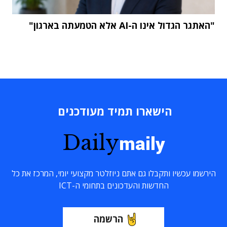
"האתגר הגדול אינו ה-AI אלא הטמעתה בארגון"
הישארו תמיד מעודכנים
Daily
maily
הירשמו עכשיו ותקבלו גם אתם ניוזלטר מקצועי יומי, המרכז את כל
החדשות והעדכונים בתחומי ה-ICT
הרשמה