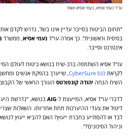
עו''ד נעמי אסיא, נעמי אסיא ושות'
"תחום הביטוח בסייבר עדיין אינו בשל, נדרש לקדם אותו
בסיסית וראשונית". כך אמרה עו"ד
נעמי אסיא
, ממשרד
נ
אינטרנט וסייבר.
עו"ד אסיא השתתפה ברב-שיח בנושא ביטוח לעולם הסיי
לקראת
כנס CyberSure
השיח הנחה
יהודה קונפורטס
העורך הראשי של הקבוצה
לדברי עו"ד אסיא, המייעצת ל-
AIG
בנושא, "נדרשת היערכ
ליטול את צעדי ההיערכות תחת אחריותו. השאלות שצריכו
לבד או להסתייע בחברת ייעוץ? האם להביא ייעוץ לנושאי
וניהול הסיכונים?".