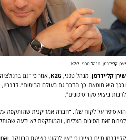
שירן קליידרמן, מנהל טכני, K2G
שירן קליידרמן
, מנהל טכני,
K2G
, אמר כי "גם ברגולציה
ובכך היא חוטאת. כך הדבר גם בעולם הביטוח". לדבריו,
לרבות ביצוע סקר סיכונים".
הוא סיפר על לקוח שלו, "חברה אמריקנית שהותקפה על י
למרות זאת הסינים הצליחו, והמותקפת לא ידעה שהותק
קליידרמן סיים בציינו כי "אין לנקוט בשיטת הבונקר, וא