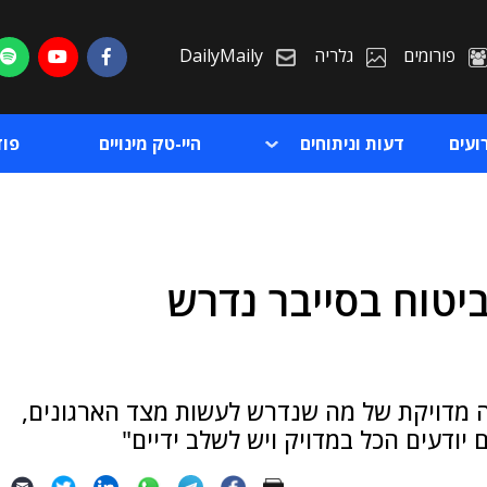
פורומים
גלריה
DailyMaily
ועים
דעות וניתוחים
היי-טק מינויים
פו
יטוח בסייבר נדרש
ת
ת
רה מדויקת של מה שנדרש לעשות מצד הארגונים,
 יודעים הכל במדויק ויש לשלב ידיים"