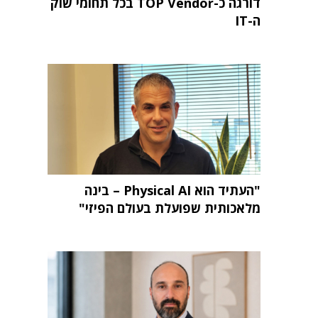
דורגה כ-TOP Vendor בכל תחומי שוק
ה-IT
"העתיד הוא Physical AI – בינה
מלאכותית שפועלת בעולם הפיזי"