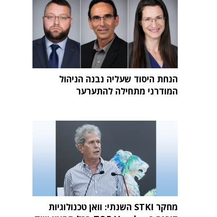
הנחת היסוד שעליה נבנה הניהול
המודרני מתחילה להתערער
מחקר STKI השנתי: וואן טכנולוגיות