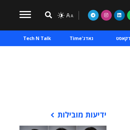
דקאסט
גאדג'Time
Tech N Talk
וכן פרסומי
תוכן פרסומי
וכן פרסומי
ידיעות מובילות