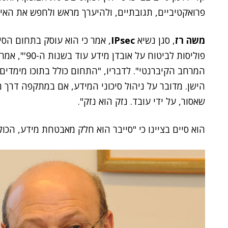
פרואקטיביים, תגובתיים, ולהיערך מראש ולחפש את האיו
משה רז
, סגן נשיא
IPsec
, אמר כי הוא עוסק בתחום הסי
פוליסות לביטו
המרחב הקיברנטי". לדבריו, "התחום כולל בתוכו מימדי
הישן. מדובר על ניהול סיכוני המידע, אם במתקפה דרך 
שאסור, על ידי עובד. נזק הוא נזק".
הוא סיים בציינו כי "סייבר הוא חלק מאבטחת מידע, הכול