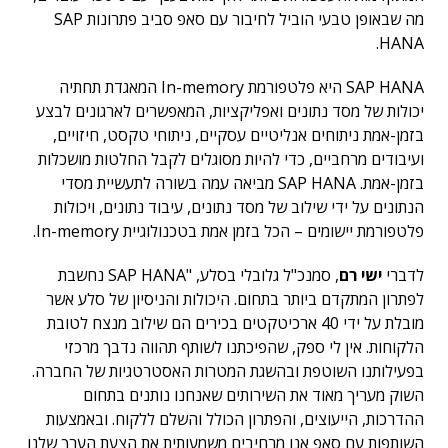
מה שבאופן טבעי הוביל לחיבור עם סאפ סביב פתרונות SAP
HANA.
SAP HANA היא פלטפורמת In-memory המאגדת תחתיה
יכולות של מסד נתונים ואפליקציות, המאפשרים לארגונים לבצע
בזמן-אמת ניתוחים אנליטיים עסקיים, ניתוחי טקסט, חיזויים,
ועיבודים מרחביים, כדי להיות מסוגלים לקבל החלטות מושכלות
בזמן-אמת. SAP HANA מביאה עמה בשורה לתעשיית מסדי
הנתונים על ידי שילוב של מסד נתונים, עיבוד נתונים, ויכולות
פלטפורמת יישומים – הכל בזמן אמת בטכנולוגיית In-memory.
לדברי
ישי רם
, סמנכ"ל גלובלי בסלע, "SAP HANA נחשבת
לפתרון המתקדם ביותר בתחום. היכולות והניסיון של סלע אשר
מובלת על ידי 40 ארכיטקטים בכירים הם שילוב מנצח לטובת
הלקוחות. אין לי ספק, שהפיכתנו לשותף תהווה נדבך מרכזי
בפעילותנו השוטפת ובהשגת המטרות האסטרטגיות של החברה.
השוק מעריך מאוד את השירותים שאנחנו נותנים בתחום
ההדרכות, הייעוצים, והפתרון הכולל והשלם ללקוח. ובאמצעות
השותפות עם סאפ אנו מרחיבים משמעותית את הצעת הערך שלנו