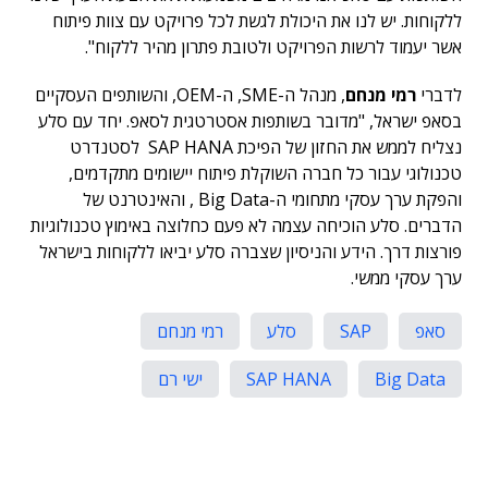
ללקוחות. יש לנו את היכולת לגשת לכל פרויקט עם צוות פיתוח
אשר יעמוד לרשות הפרויקט ולטובת פתרון מהיר ללקוח".
לדברי
רמי מנחם
, מנהל ה-SME, ה-OEM, והשותפים העסקיים
בסאפ ישראל, "מדובר בשותפות אסטרטגית לסאפ. יחד עם סלע
נצליח לממש את החזון של הפיכת SAP HANA לסטנדרט
טכנולוגי עבור כל חברה השוקלת פיתוח יישומים מתקדמים,
והפקת ערך עסקי מתחומי ה-Big Data , והאינטרנט של
הדברים. סלע הוכיחה עצמה לא פעם כחלוצה באימוץ טכנולוגיות
פורצות דרך. הידע והניסיון שצברה סלע יביאו ללקוחות בישראל
ערך עסקי ממשי.
סאפ
SAP
סלע
רמי מנחם
Big Data
SAP HANA
ישי רם