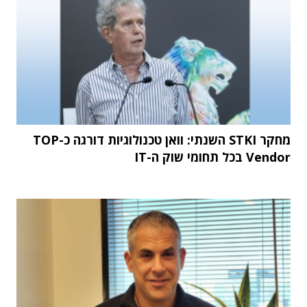
מחקר STKI השנתי: וואן טכנולוגיות דורגה כ-TOP
Vendor בכל תחומי שוק ה-IT