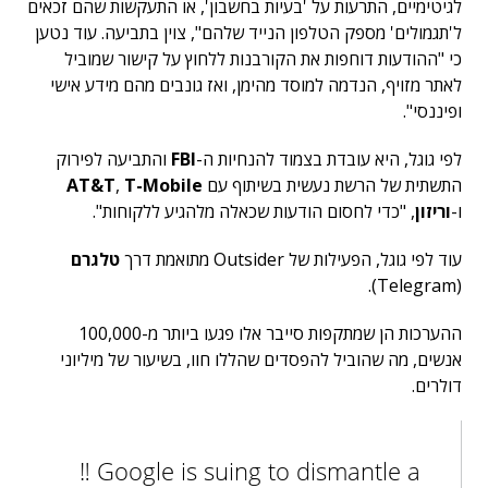
לגיטימיים, התרעות על 'בעיות בחשבון', או התעקשות שהם זכאים
ל'תגמולים' מספק הטלפון הנייד שלהם", צוין בתביעה. עוד נטען
כי "ההודעות דוחפות את הקורבנות ללחוץ על קישור שמוביל
לאתר מזויף, הנדמה למוסד מהימן, ואז גונבים מהם מידע אישי
ופיננסי".
לפי גוגל, היא עובדת בצמוד להנחיות ה-
FBI
והתביעה לפירוק
התשתית של הרשת נעשית בשיתוף עם
T-Mobile
,
AT&T
ו-
וריזון
, "כדי לחסום הודעות שכאלה מלהגיע ללקוחות".
עוד לפי גוגל, הפעילות של Outsider מתואמת דרך
טלגרם
(Telegram).
ההערכות הן שמתקפות סייבר אלו פגעו ביותר מ-100,000
אנשים, מה שהוביל להפסדים שהללו חוו, בשיעור של מיליוני
דולרים.
‼️ Google is suing to dismantle a