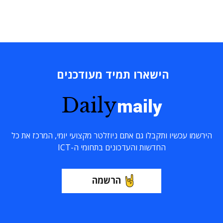
הישארו תמיד מעודכנים
Daily
maily
הירשמו עכשיו ותקבלו גם אתם ניוזלטר מקצועי יומי, המרכז את כל
החדשות והעדכונים בתחומי ה-ICT
הרשמה