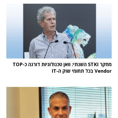
מחקר STKI השנתי: וואן טכנולוגיות דורגה כ-TOP
Vendor בכל תחומי שוק ה-IT