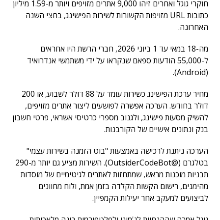
חוקרי גוגל ואחרים זיהו 9,000 אתרים מזויפים ויותר מ-1.59 מיליון
כתובות URL מזויפות הקשורות לשירות הפישינג, בחצי השנה
האחרונה.
מה-18 במאי עד 1 ביוני 2026, חברי הרשת היו אחראים
ל-55,000 הודעות ספאם שנקראו על ידי משתמשי אנדרואיד
(Android).
מחיר ערכת הפישינג כשירות עומד על 88 דולר לשבוע, או 200
דולר בחודש. הערכה אפשרה לפושעים ליצור אתרים מזויפים,
להשיק מסעות פישינג, ולגנוב מספרי כרטיסי אשראי, פרטי חשבון
בנק ונתונים אישיים של הקורבנות.
הערכה ניתנת לרכישה באמצעות "בוט הזמנה בשירות עצמי"
בטלגרם (@OutsiderCodeBot). השירות מציע גם יותר מ-290
תבניות מוכנות מראש, שמתחזות לאתרים לגיטימיים של מוסדות
מהימנים, רישום הקשות הקלדה בזמן אמת, ולוח מחוונים
לביצועים למעקב אחר יעילות הקמפיין.
גוגל אמרה שההנחיות לג'מיני ולפלטפורמות בינה מלאכותית