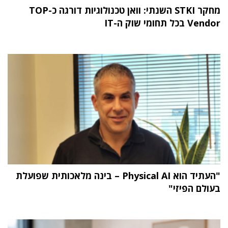
מחקר STKI השנתי: וואן טכנולוגיות דורגה כ-TOP
Vendor בכל תחומי שוק ה-IT
"העתיד הוא Physical AI – בינה מלאכותית שפועלת
בעולם הפיזי"