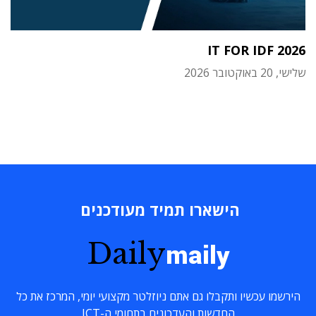
IT FOR IDF 2026
שלישי, 20 באוקטובר 2026
הישארו תמיד מעודכנים
Daily
maily
הירשמו עכשיו ותקבלו גם אתם ניוזלטר מקצועי יומי, המרכז את כל
החדשות והעדכונים בתחומי ה-ICT