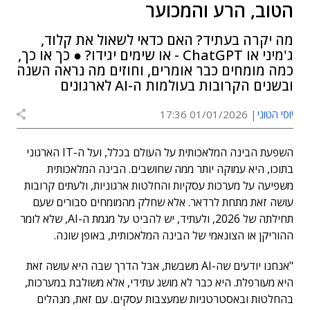
הטוב, הרע והמכוער
מה יקרה בעתיד? האם כדאי לשאול את קלוד,
ג'מיני או ChatGPT - או שימים יגידו? ● כך או כך,
כמה מומחים כבר אומרים, וחוזים מה נראה השנה
ובשנים הקרובות בעולמות ה-AI לארגונים
יוסי הטוני
01/01/2026 17:36
השפעת הבינה המלאכותית על העולם בכלל, ועל ה-IT הארגוני
בתוכו, היא עמוקה יותר ממה שחושבים. הבינה המלאכותית
משפיעה על מערכות עסקיות והחלטות ארגוניות, ולעתים קרובות
עושה זאת מתחת לרדאר. אלא שחלק מהמומחים סבורים שעם
תחילתה של 2026, ולעתיד, יש להביט על מגמת ה-AI, שלא לומר
ההוריקן או הצונאמי של הבינה המלאכותית, באופן שונה.
"אנחנו יודעים שה-AI משבשת, אבל הדרך שבה היא עושה זאת
היא מעורפלת. היא כבר לא מושג עתידי, אלא משולבת במערכות,
בהחלטות ובאסטרטגיות שמעצבות עסקים. עם זאת, מנהלים