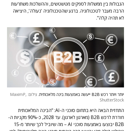
הגבולות בין ממשלות לספקים מטשטשים, וההשלכות משתרעות
הרבה מעבר לטכנולוגיה. ברגע שהטכנולוגיה 'נעולה', היציאה
לא תהיה קלה".
יותר ויותר רכש B2B ייעשה באמצעות בינה מלאכותית.
צילום: MaximP,
ShutterStock
התחזית הבאה היא בתחום סוכני ה-AI: "הבינה המלאכותית
חודרת לרכש B2B (מארגון לארגון). עד 2028, כ-90% מקניות ה-
B2B יבוצעו באמצעות סוכני AI – מה שיוביל לכך שיותר מ-15