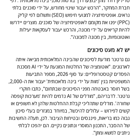
טריליון דולר מהן יבוצעו דרך בורסות סוכני בינה מלאכותית". לפי
חברת המחקר, "הרכש יעבור שינוי מחודש, על ידי סוכנים בלתי
נראים. אופטימיזציה למנועי חיפוש (SEO) ותשלום לפי קליק
(PPC) יפנו את מקומם לאופטימיזציה של סוכנים. מוצרים יידרשו
להיות קריאים על ידי מכונה, והרכש יעבור לעסקאות יעילות
ואוטונומיות, בין מכונה למכונה".
יש לא מעט סיכונים
גם גרטנר מודעת לסיכונים שהבינה המלאכותית מביאה איתה
לארגונים. "אוטומציה של החלטות המונעת על ידי AI מסכנת
הפסדים קטסטרופליים: עד סוף 2026, מספר התביעות
המשפטיות בגין 'מוות על ידי בינה מלאכותית' יעבור את ה-2,000,
בשל חוסר באבטחה מפני הסיכונים שבתחום", כתבו חוקרי
גרטנר. לדבריהם, "מודלים של AI נדמים להיות 'מערכות קופסה
שחורה'. מודלים שתהליכי קבלת ההחלטות שלהן לא חשופים או
קשים לפירוש – עלולים להיכשל, במיוחד במגזרים בעלי סיכון
גבוה כמו בריאות, פיננסים ובטיחות הציבור. לכן, תעלה החשיבות
של ההסבר, התכנון המוסרי ונתונים נקיים. הם יהפכו לבלתי
ניתנים למשא ומתן".