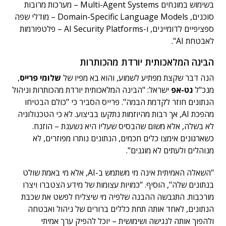
בשימוש במונחים Multi-Agent Systems – מערכות מרובות
סוכנים, Domain-Specific Language Models – מודלי שפה
ספציפיים לדומיינים, ו-AI Security Platforms – פלטפורמות
לאבטחת AI".
הבינה המלאכותית יורדת מהכותרות
הנה דבר שקצת מפתיע לשמוע, והוא בא מפיו של
שלומי פרייס
,
מנכ"ל
נט-אפ
ישראל: "הבינה המלאכותית יורדת מהכותרות וניהול
הנתונים חוזר לקדמת הבמה". פרייס הסביר כי "כולם הבטיחו
מהפכת AI, אך רבות מהיוזמות נתקעו בביצוע. לא כי הטכנולוגיה
לא בשלה, אלא משום שהבסיס שעליו היא נשענת – הוזנח.
כשארגונים אימצו כלים חכמים, הנתונים נותרו מפוזרים, לא
מנוהלים ולעתים לא מוגנים".
"השאלה האמיתית אינה מי משתמש ב-AI, אלא מי באמת שולט
בנתונים שלה", הוסיף. "כמויות עצומות של מידע הצטברו ויצרו
מורכבות. התגבשה ההבנה שלפיה מי שיצליח לפשט את שכבת
הנתונים, לאחד אותה תחת כללים ברורים של ניהול ואבטחה
ולהפוך אותה לנגישה ושימושית – יוכל להפיק ערך אמיתי