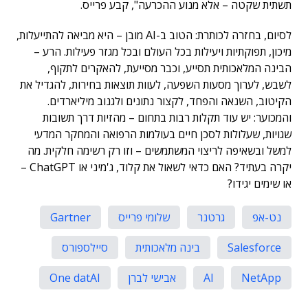
תשתית שקטה – אלא מנוע ההכרעה", קבע פרייס.
לסיום, בחזרה לכותרת: הטוב ב-AI מובן – היא מביאה להתייעלות,
מיכון, תפוקתיות ויעילות בכל העולם ובכל מגזר פעילות. הרע –
הבינה המלאכותית תסייע, וכבר מסייעת, להאקרים לתקוף,
לשבש, לערוך מסעות השפעה, לעוות תוצאות בחירות, להגדיל את
הקיטוב, השנאה והפחד, לקצור נתונים ולגנוב מיליארדים.
והמכוער: יש עוד תקלות רבות בתחום – מהזיות דרך תשובות
שגויות, שעלולות לסכן חיים בעולמות הרפואה והמחקר המדעי
למשל ובשאיפה לריצוי המשתמשים – וזו רק רשימה חלקית. מה
יקרה בעתיד? האם כדאי לשאול את קלוד, ג'מיני או ChatGPT –
או שימים יגידו?
נט-אפ
גרטנר
שלומי פרייס
Gartner
Salesforce
בינה מלאכותית
סיילספורס
NetApp‎
AI
אבישי לברן
One datAI