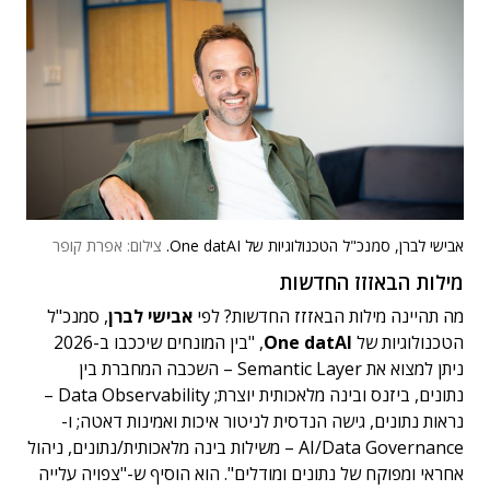
אבישי לברן, סמנכ"ל הטכנולוגיות של One datAI.
צילום: אפרת קופר
מילות הבאזזז החדשות
מה תהיינה מילות הבאזזז החדשות? לפי
אבישי לברן
, סמנכ"ל
הטכנולוגיות של
One datAI
, "בין המונחים שיככבו ב-2026
ניתן למצוא את Semantic Layer – השכבה המחברת בין
נתונים, ביזנס ובינה מלאכותית יוצרת; Data Observability –
נראות נתונים, גישה הנדסית לניטור איכות ואמינות דאטה; ו-
AI/Data Governance – משילות בינה מלאכותית/נתונים, ניהול
אחראי ומפוקח של נתונים ומודלים". הוא הוסיף ש-"צפויה עלייה