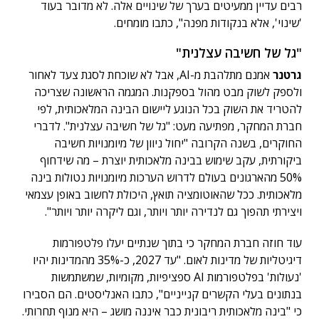
רבים עדיין ממעיטים בערך של שינויים אלה. לא מדובר בעוד
'שינוי', אלא בנקודות מפנה", כתבו מומחים.
"גל של חשיבה עצלנית"
גרטנר
אמנם מתלהבת מ-AI, אבל לא שוכחת לסגת צעד לאחור
ולספק לשוק מבט מהול בספקנות. המגמה הראשונה שצריכה
להטריד את השוק בכל הנוגע ליישום הבינה המלאכותית, לפי
חברת המחקר, מפתיעה מעט: "גל של חשיבה עצלנית". לדברי
החוקרים, בשנה הקרובה "יחול ניוון של מיומנויות חשיבה
ביקורתית, עקב שימוש בבינה מלאכותית יוצרת – מה שידחוף
50% מהארגונים בעולם לדרוש הערכות מיומנויות נטולות בינה
מלאכותית. ככל שהאוטומציה תואץ, היכולת לחשוב באופן עצמאי
ויצירתי תהפוך גם לנדירה יותר ויותר, וגם ליקרה יותר ויותר".
עוד חוזה חברת המחקר כי בתוך שנתיים יעלו פלטפורמות
דיגיטליות של מדינות לאום. "עד 2027, כ-35% מהמדינות יהיו
'נעולות' בפלטפורמות AI ספציפיות, מקומיות, שמשתמשות
בנתונים בעלי הקשרים קנייניים", כתבו האנליסטים. הם הסבירו
כי "בינה מלאכותית ריבונית כבר איננה מושג – היא מנוף תחרותי.