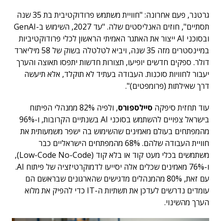
גרטנר, פעם אחרונה: "חוויית משתמש פרודוקטיבית בת 35 שנה
תסתיים", חוזים האנליסטים שלה. "עד 2027, השימוש ב-GenAI
ובסוכני AI ייצור את האתגר האמיתי הראשון לכלי פרודוקטיביות
במיינסטרים מזה 35 שנה, ויביא לטלטלה בשוק של 58 מיליארד
דולר. ספקים חדשים יופיעו, תצורות חדשות יתפסו תאוצה והערך
יעבור לחוויות סוכנות. העבודה בעתיד לא תוקלד, אלא תיעשה
דרך שאילתות (פרומפטים)".
עוד תחזית סיפקה
סיילספורס
, ולפיה 82% ממנהלי הפיתוח
בישראל צפויים להשתמש בסוכני AI בשנתיים הקרובות, ו-96%
מהמפתחים בעולם מאמינים שהשימוש בה ישפר משמעותית את
חוויית העבודה שלהם. 68% מהמפתחים הישראליים כבר
משתמשים בכלי מעט קוד או בלא קוד (Low-Code No-Code),
ו-76% מאמינים שכלים אלה יסייעו לדמוקרטיזציה של פיתוח AI.
עם זאת, 80% מהמנהלים מדגישים שהארגונים שבראשם הם
עומדים נדרשים לעדכן את תשתיות ה-IT כדי להפיק את מלוא
הערך מהשינוי.