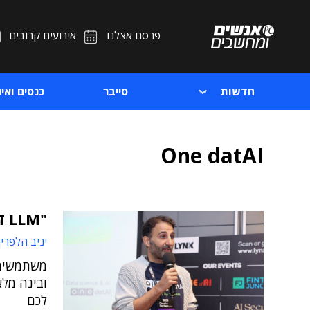
פרסם אצלנו
אירועים קרובים
חדשות
סייבר
כנסים ואיר
One datAI
"LLM זה לא לדפוק עם פטיש ולקוות שזה יעבוד"
יניב הלפרין
משתמשים ב
לכם