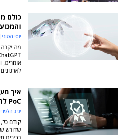
והמכוע
יוסי הטוני
מה יקרה ב
לארגונים
PoC להטמעה מלאה?
יניב הלפרין
שדורש שי
בכירים מי