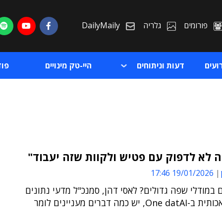
פורומים
גלריה
DailyMaily
ועים
דעות וניתוחים
היי-טק מינויים
פו
19/01/2026 17:46
ת
מודלי שפה גדולים? לאסי דהן, סמנכ"ל מדעי נתונים
ת
ובינה מלאכותית ב-One datAI, יש כמה דברים מעניינים לומר