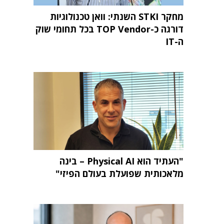
מחקר STKI השנתי: וואן טכנולוגיות
דורגה כ-TOP Vendor בכל תחומי שוק
ה-IT
"העתיד הוא Physical AI – בינה
מלאכותית שפועלת בעולם הפיזי"