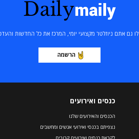
Daily
maily
 גם אתם ניוזלטר מקצועי יומי, המרכז את כל החדשות והעדכוני
הרשמה
כנסים ואירועים
הכנסים והאירועים שלנו
נצפיתם בכנסי ואירועי אנשים ומחשבים
לקראת כנסים ואירועים קרובים