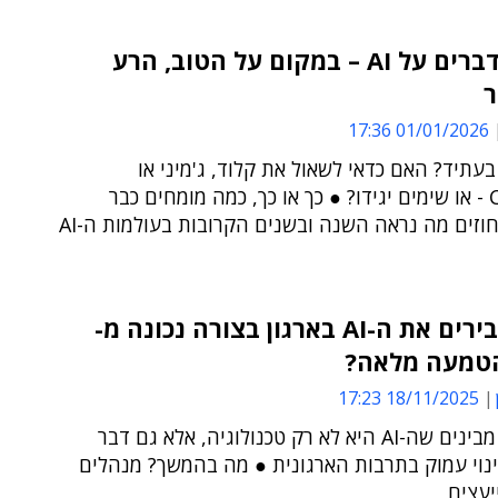
כולם מדברים על AI – במקום על הטוב, הרע
ר
01/01/2026 17:36
עתיד? האם כדאי לשאול את קלוד, ג'מיני או
ChatGPT - או שימים יגידו? ● כך או כך, כמה מומחים כבר
אומרים, וחוזים מה נראה השנה ובשנים הקרובות בעולמות ה-AI
איך מעבירים את ה-AI בארגון בצורה נכונה מ-
18/11/2025 17:23
קודם כל, מבינים שה-AI היא לא רק טכנולוגיה, אלא גם דבר
נוי עמוק בתרבות הארגונית ● מה בהמשך? מנהלים
יעצים