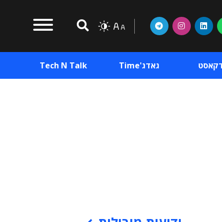
דקאסט
גאדג'Time
Tech N Talk
וכן פרסומי
תוכן פרסומי
וכן פרסומי