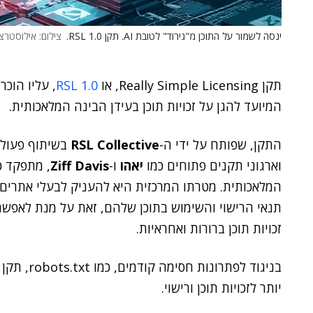
ינסה לשמור על התוכן מ"גירוד" לטובת AI. תקן RSL 1.0.
צילום: אילוסטרציה. rtock AI
תקן Really Simple Licensing, או
RSL 1.0
, עליו הוכ
המיועד להגן על זכויות תוכן בעידן הבינה המלאכותית.
התקן, שפותח על ידי ה-
RSL Collective
בשיתוף פעולה
וארגוני תקנים פתוחים כמו
יאהו
ו-
Ziff Davis
, מתפקד כ
המלאכותית. מטרתו המרכזית היא להעניק לבעלי אתרים ו
זכויות תוכן ברורות ואחראיות.
יותר לזכויות תוכן ורישוי.