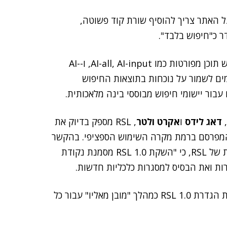
את ההגנה הזו מפני "גירוד" (Scraping), בעל האתר צריך להוסיף שורת קוד פשוטה,
ר כ"חיפוש בלבד".
התקן החדש מציע יכולות מתקדמות, כולל הגדרות שימוש תוכן מפורטות כמו AI-all, AI-input, ו-AI-
רסמים לשמור על נוכחות בתוצאות החיפוש
ור יישומי חיפוש מבוססי בינה מלאכותית.
דאג לידס
ו
אקרט ולטר
, RSL מספק בדיוק את
מפרסם ברמת מקרה השימוש הספציפי. בהקשר
, המשמש כיו"ר ועדת ההיגוי הטכנית של RSL, כי "השקת RSL 1.0 מסמנת נקודת
ות ואת הבסיס למסגרות כלכליות חדשות.
, המייסד השותף של RSL Collective, אף הגדיר את הגדרת RSL 1.0 כמהלך "מובן מאליו" עבור כל