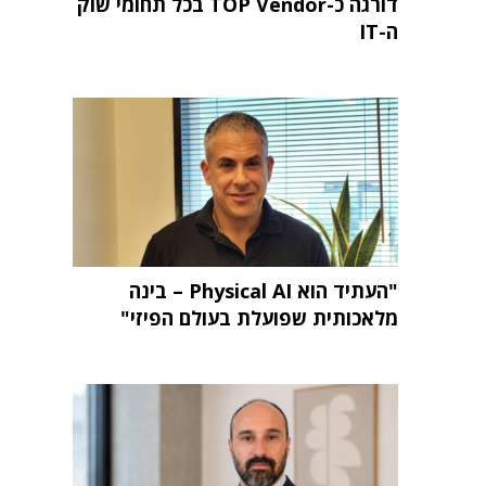
דורגה כ-TOP Vendor בכל תחומי שוק
ה-IT
"העתיד הוא Physical AI – בינה
מלאכותית שפועלת בעולם הפיזי"