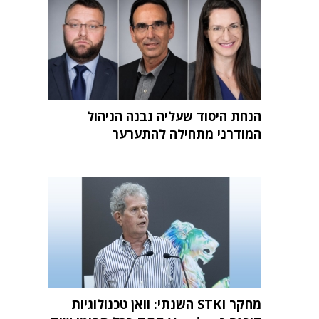
הנחת היסוד שעליה נבנה הניהול
המודרני מתחילה להתערער
מחקר STKI השנתי: וואן טכנולוגיות