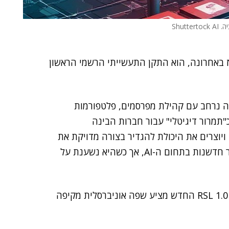
Shutte
רז באחרונה, הוא התקן התעשייתי הרשמי הראשון
 נרחב עם קהילת מפרסמים, פלטפורמות
"תמרור דיגיטלי" עבור חברות הבינה
יוצרים את היכולת להגדיר בצורה מדויקת את
תנאי הרישוי והשימוש בתוכן שלהם, זאת על מנת לאפשר חדשנות בתחום ה-AI, אך כשהיא נשענת על
בניגוד לפתרונות חסימה קודמים, כמו robots.txt, תקן RSL 1.0 החדש מציע שפה אוניברסלית מקיפה