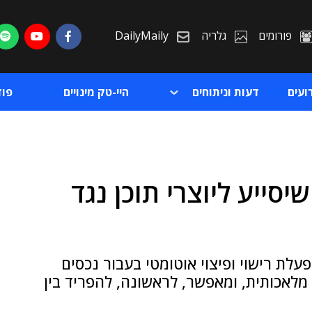
פורומים
גלריה
DailyMaily
ועים
דעות וניתוחים
היי-טק מינויים
פו
 הכלי שיסייע ליוצרי תוכן נגד
ת
ת
לת רישוי ופיצוי אוטומטי בעבור נכסים
מלאכותית, ומאפשר, לראשונה, להפריד בין