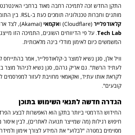
מותגים וחברות טכנולוגיה תומכים כעת ב-RSL. בין התומכות נמנות ספקיות תשתית מרכזיות כמו
קלאודפלייר
(Cloudflare) ו
אקמאי
(Akamai), לצד ארגוני תקנים דוגמת
Tech Lab
. על פי הדיווחים השונים, התמיכה הזו מייצ
המשמשים כיום לאימון מודלי בינה מלאכותית.
וויל אלן, סגן נשיא למוצר ב-קלאודפלייר, אמר בהתייחס ל
לקראת אותו עתיד, ואקאמאי מחויבת לעזור למפרסמים ל
קובעים".
הגדרה חדשה לתנאי השימוש בתוכן
החידוש הדרמטי ביותר בתקן הוא האפשרות לבצע הפרדה
חיפוש רגילות (מה שמייצר תנועה לאתרים), לבין איסור 
מסוימים במטרה "לבלוע" את המידע לצורך אימון ולמידה של