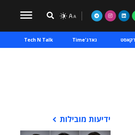
דקאסט
גאדג'Time
Tech N Talk
וכן פרסומי
תוכן פרסומי
וכן פרסומי
ידיעות מובילות