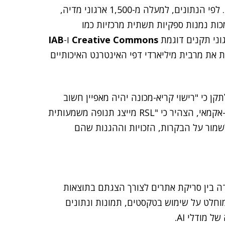
התקן החדש זכה לתמיכה רחבה מאוד ברחבי האינטרנט. לפי הנתונים, למעלה מ-1,500 ארגוני מדיה,
Creative Commons
ו-
IAB
גת את מרבית מיליארדי דפי האינטרנט האיכותיים
תקן כי "רישוי קריא-מכונה יהיה מאפיין חשוב
לעתיד הרשת". גם אריק גרהם, סגן נשיא לניהול מוצר ב-אקמאי, הצהיר כי "RSL מייצג תנופה משמעותית
שמור על הבקרות, הזכויות וההגנות שהם
 בין סריקת אתרים לצורך הצגתם בתוצאות
מוחלט על שימוש בטקסטים, תמונות ונתונים
 מודלי AI.