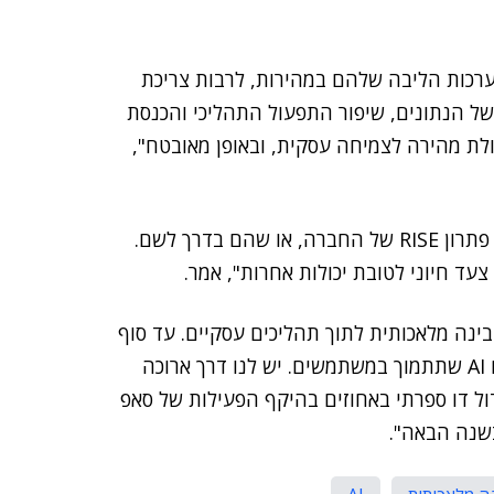
מערכות הליבה שלהם במהירות, לרבות צריכת
 של הנתונים, שיפור התפעול התהליכי והכנסת
ל יכולת מהירה לצמיחה עסקית, ובאופן מאובטח",
הוא ציין כי שליש מהלקוחות של סאפ כבר עברו לענן עם פתרון RISE של החברה, או שהם בדרך לשם.
צעד חיוני לטובת יכולות אחרות", אמר.
בינה מלאכותית לתוך תהליכים עסקיים. עד סוף
השנה נשחרר עשרות תהליכים עסקיים מ-'הקופסה', עם AI שתתמוך במשתמשים. יש לנו דרך ארוכה
ידול דו ספרתי באחוזים בהיקף הפעילות של סאפ
בשנה הבאה".