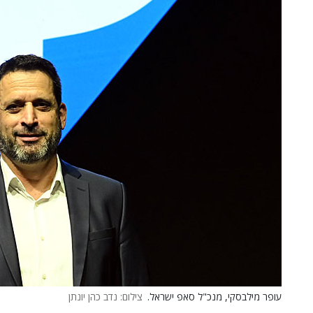
עופר מילבסקי, מנכ"ל סאפ ישראל.
צילום: נדב כהן יונתן