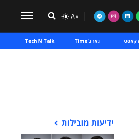
דקאסט
גאדג'Time
Tech N Talk
וכן פרסומי
תוכן פרסומי
וכן פרסומי
ידיעות מובילות