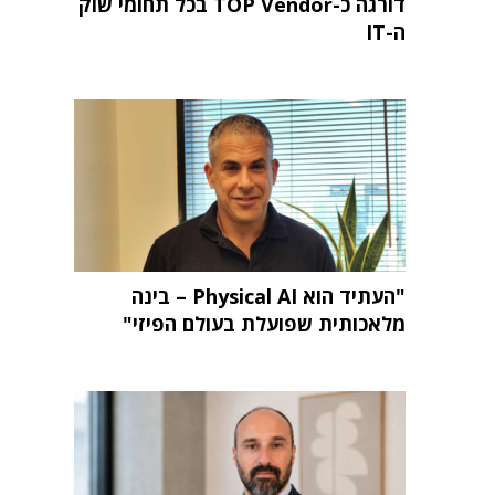
דורגה כ-TOP Vendor בכל תחומי שוק
ה-IT
"העתיד הוא Physical AI – בינה
מלאכותית שפועלת בעולם הפיזי"