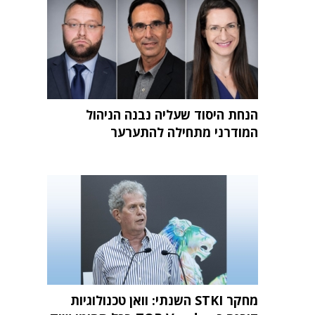
הנחת היסוד שעליה נבנה הניהול
המודרני מתחילה להתערער
מחקר STKI השנתי: וואן טכנולוגיות