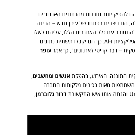
הם להפיק יותר תובנות מהנתונים הארגוניים
ה, הם ניצבים בפתחו של עידן חדש – הבינה
 זו הסוכנית (Agentic AI). על מנת להתמודד עם כלל האתגרים הללו, עליהם לשלב
שלושה אזורים חשובים לכדי מערך אחד אחוד: נתונים, אפליקציות ו-AI. כך הם יקבלו תשתית נתונים
קית – דבר קריטי לארגונים", כך אמר
עופר
ית התוכנה. האירוע, בהפקת
אנשים ומחשבים
,
, בהשתתפות מאות בכירים מלקוחות החברה
דרור גלוברמן
,