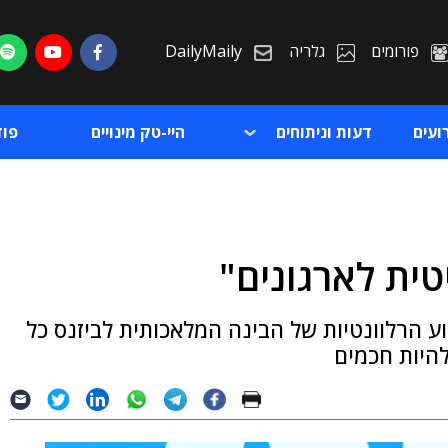
פורומים
גלריה
DailyMaily
ועים
דעות וניתוחים
היי-טק מינויים
פו
ת
ע הרלוונטיות של הבינה המלאכותית לביזנס כל
ת
להיות חכמים