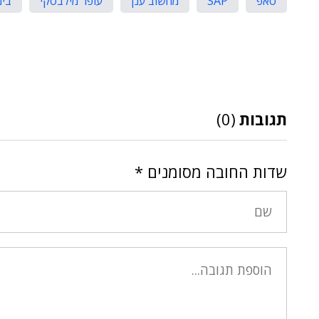
סאפ
SAP
מחשוב ענן
עופר מילבסקי
בינ
תגובות
(0)
שדות החובה מסומנים
*