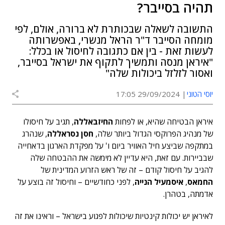
תהיה בסייבר?
התשובה לשאלה שבכותרת לא ברורה, אולם, לפי
מומחה הסייבר ד"ר הראל מנשרי, באפשרותה
לעשות זאת - בין אם כתגובה לחיסול או בכלל:
"איראן מנסה ותמשיך לתקוף את ישראל בסייבר,
ואסור לזלזל ביכולות שלה"
יוסי הטוני
29/09/2024 17:05
איראן הבטיחה שהיא, או לפחות
החיזבאללה
, תגיב על חיסולו
של מנהיג הפרוקסי הגדול ביותר שלה,
חסן נסראללה
, שנהרג
במתקפה שביצע חיל האוויר ביום ו' על מפקדת הארגון בדאחייה
שבביירות. עם זאת, היא עדיין לא מימשה את ההבטחה שלה
להגיב על חיסול קודם – זה של ראש הזרוע המדינית של
החמאס
,
איסמעיל הנייה
, לפני כחודשיים – וחיסול זה בוצע על
אדמתה, בטהרן.
לאיראן יש יכולות קינטיות שיכולות לפגוע בישראל – וראינו את זה