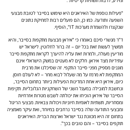
ומידע, לרבות תשתיות קריטיות".
"פעילות נוספת של האיראנים היא שימוש בסייבר לטובת מבצעי
השפעה ותודעה. כמו כן, הם פועלים רבות למחיקת נתונים
שנקצרו ולהשמדת מערכות IT", הוסיף.
ד"ר מנשרי סיכם באומרו כי "איראן מבצעת מתקפות בסייבר, והיא
תמשיך לעשות זאת בכל יום – זה ברור לחלוטין. לישראל יש
מודיעין מעולה, ולמרות זאת עליה להיערך לקראת מתקפות סייבר
עתידיות מצד איראן. חלקים לא מעטים במשק הישראלי אינם
מוגנים מספיק מפני סייבר התקפי. זה שסיכלנו את מרבית
המתקפות לא מרמז על מה שעלול לבוא מחר – לא לעולם חוסן.
כיום, איראן היא אחת המדינות הפעילות ביותר בתחום הסייבר,
ונחשבת למובילה במעגל השני של השחקניות הגלובליות. תקיפות
הסייבר של איראן הוכיחו את יכולתה לשבש מטרות אזרחיות
ומסחריות, תשתיות לאומיות חיוניות ויכולות צבאיות. מבצעי הריגול
ומבצעי התודעה שלה בסייבר נרחבים במיוחד, ואת עיקר מאמציה
בתחום זה היא מכוונת נגד ישראל וארצות הברית. האיראנים
תוקפים בסייבר – והם טובים בכך".