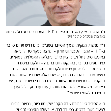
ד"ר הראל מנשרי, ראש תחום סייבר ב-HIT – המכון הטכנולוגי חולון.
צילום:
באדיבות אוניברסיטת בר אילן
ד"ר מנשרי, ממקימי מערך הסייבר בשב"כ, וכיום ראש תחום סייבר
ב-HIT – המכון הטכנולוגי חולון – ומרצה בפקולטה לרפואה
באוניברסיטת תל אביב, ציין כי "ברפובליקה האסלאמית פועלים
כמה גופים בסייבר, בהתקפה וגם בהגנה – חלקם במסגרת
המיניסטריון לביטחון פנים וחלקם תחת משמרות המהפכה. גם
כאשר מדובר בהגנה בסייבר, יש שם כאלה שמכנים אותה 'הגנה
התקפית' – כזו שמטרתה איתור גורמים מתנגדי משטר. מנגד, יש
באיראן מי שאחראי להגבהת החומות, עם גוף המקביל למערך
הסייבר הלאומי בישראל".
הוא הסביר כי "בתורת שדה הקרב שקיימת כיום, צבאות יכולים
לפעול בשתי דרכים: בסייבר לבד, או בעולם הקינטי (הפיזי)