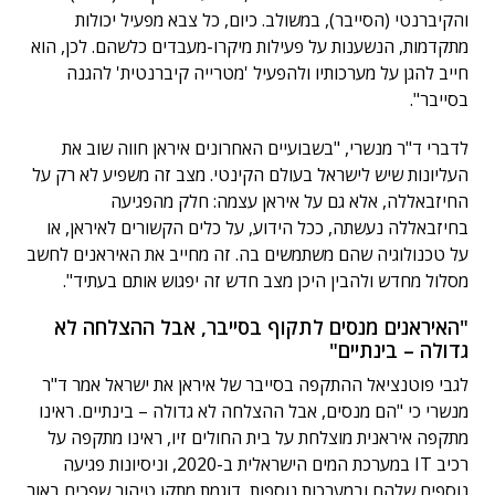
והקיברנטי (הסייבר), במשולב. כיום, כל צבא מפעיל יכולות
מתקדמות, הנשענות על פעילות מיקרו-מעבדים כלשהם. לכן, הוא
חייב להגן על מערכותיו ולהפעיל 'מטרייה קיברנטית' להגנה
בסייבר".
לדברי ד"ר מנשרי, "בשבועיים האחרונים איראן חווה שוב את
העליונות שיש לישראל בעולם הקינטי. מצב זה משפיע לא רק על
החיזבאללה, אלא גם על איראן עצמה: חלק מהפגיעה
בחיזבאללה נעשתה, ככל הידוע, על כלים הקשורים לאיראן, או
על טכנולוגיה שהם משתמשים בה. זה מחייב את האיראנים לחשב
מסלול מחדש ולהבין היכן מצב חדש זה יפגוש אותם בעתיד".
"האיראנים מנסים לתקוף בסייבר, אבל ההצלחה לא
גדולה – בינתיים"
לגבי פוטנציאל ההתקפה בסייבר של איראן את ישראל אמר ד"ר
מנשרי כי "הם מנסים, אבל ההצלחה לא גדולה – בינתיים. ראינו
מתקפה איראנית מוצלחת על בית החולים זיו, ראינו מתקפה על
רכיב IT במערכת המים הישראלית ב-2020, וניסיונות פגיעה
נוספים שלהם ובמערכות נוספות, דוגמת מתקן טיהור שפכים באור