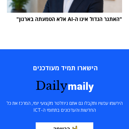
"האתגר הגדול אינו ה-AI אלא הטמעתה בארגון"
הישארו תמיד מעודכנים
Daily
maily
הירשמו עכשיו ותקבלו גם אתם ניוזלטר מקצועי יומי, המרכז את כל
החדשות והעדכונים בתחומי ה-ICT