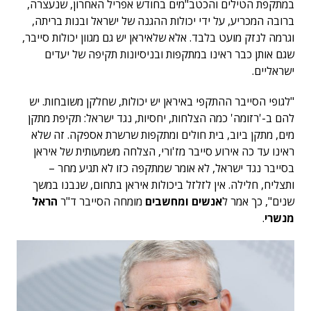
במתקפת הטילים והכטב"מים בחודש אפריל האחרון, שנעצרה,
ברובה המכריע, על ידי יכולות ההגנה של ישראל ובנות בריתה,
וגרמה לנזק מועט בלבד. אלא שלאיראן יש גם מגוון יכולות סייבר,
שגם אותן כבר ראינו במתקפות ובניסיונות תקיפה של יעדים
ישראליים.
"לגופי הסייבר ההתקפי באיראן יש יכולות, שחלקן משובחות. יש
להם ב-'רזומה' כמה הצלחות, יחסיות, נגד ישראל: תקיפת מתקן
מים, מתקן ביוב, בית חולים ומתקפות שרשרת אספקה. זה שלא
ראינו עד כה אירוע סייבר מז'ורי, הצלחה משמעותית של איראן
בסייבר נגד ישראל, לא אומר שמתקפה כזו לא תגיע מחר –
ותצליח, חלילה. אין לזלזל ביכולות איראן בתחום, שנבנו במשך
שנים", כך אמר ל
אנשים ומחשבים
מומחה הסייבר ד"ר
הראל
מנשרי
.