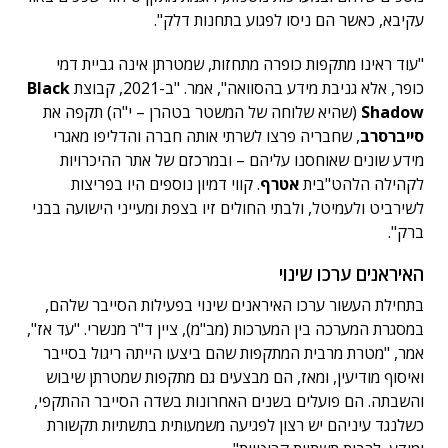
עקיבא, כאשר הם ניסו לפגוע בתחנות דלק".
"עוד ראינו מתקפות כופרה מתחזות, שמטרתן אינה גביית דמי
כופר, אלא גניבת מידע בהסוואה", אמר. "ב-2021, קבוצת
Black
Shadow
(שהיא שלוחה של המשטר בטהרן – י"ה) תקפה את
סייברסרב
, שחבריה פרצו לשרתי אותה חברה והדליפו מאגרי
מידע שונים שאוחסנו עליהם – ובמרכזם של אתר ההיכרויות
לקהילה הלהט"בית
אטרף
. קווי דמיון נוספים היו בפריצות
לשירביט ולעמיטל, ולבתי החולים זיו בצפת ומעייני הישועה בבני
ברק".
האיראנים ערכו שינוי
בתחילת העשור ערכו האיראנים שינוי בפעילות הסייבר שלהם,
במסגרת המערכה בין המערכות (מב"מ), ציין ד"ר מנשרי. "עד אז",
אמר, "מטרת מרבית המתקפות שהם ביצעו הייתה ריגול בסייבר
ואיסוף מודיעין, ומאז, הם מבצעים גם מתקפות שמטרתן שיבוש
והשבתה. הם פועלים בשנים האחרונות בשדה הסייבר ההתקפי,
כשלנגד עיניהם יש רצון לפגיעה משמעותית בתשתיות תקשורת