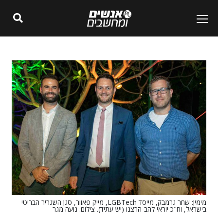
מימין: שחר גרמבק, מייסד LGBTech, מייק פאוור, סגן השגריר הבריטי
בישראל, וח"כ יוראי להב-הרצנו (יש עתיד). צילום: נועה מגר