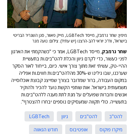
מימין: שחר גרמבק, מייסד LGBTech, מייק פאוור, סגן השגריר הבריטי
בישראל, וח"כ יוראי להב-הרצנו (יש עתיד). צילום: נועה מגר
שחר גרמבק
, מייסד LGBTech, אמר כי "כשהקמתי את הארגון
לפני כעשור, כדי לקדם גיוון והכלת להט"בים.ות בתעשיית
ההיי-טק, עשיתי זאת מתוך צורך אישי. כיום, בייחוד לאור הסקר
שערכנו, שבו גילינו ש-30% מהלהט"בים.ות חווים.ות אפליה
במקום העבודה, ברור שמדובר בצורך שמייצג קבוצת אוכלוסייה
משמעותית בישראל. אות שותפי הקשת נועד להכיר ולהוקיר
אנשים וחברות שפועלים על מנת לתת מענה ללהט"בים.ות
בתעשייה. כולי תקווה שמעסיקים נוספים יבחרו להצטרף".
להט"ב
להט"בים
גיוון
LGBTech
מיקרו פוקוס
אופטיבוס
חודש הגאווה