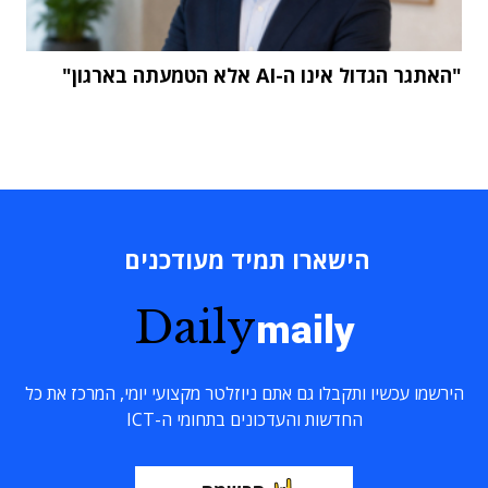
"האתגר הגדול אינו ה-AI אלא הטמעתה בארגון"
הישארו תמיד מעודכנים
Daily
maily
הירשמו עכשיו ותקבלו גם אתם ניוזלטר מקצועי יומי, המרכז את כל
החדשות והעדכונים בתחומי ה-ICT