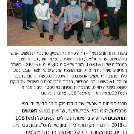
בשורה התחתונה: מימין – הילה פורת גולדשטיין, סמנכ"לית משאבי אנוש
באופטיבוס; עמוס חג׳יאג׳, מנכ"ל אופטיבוס; שי דיוויס, חבר מועצת
המנהלים של LGBTech; ותומר אליאס מ-BigID ומ-LGBTech. בשורה
העליונה, מימין: ג׳רמי סיף, חבר מועצת המנהלים של LGBTech; נטע
פלר, סמנכ"לית משאבי אנוש בנטורל אינטליג'נס; שחר גרמבק, מנכל
ומייסד LGBTech; רפי מרגליות, מנכ"ל מרכז הפיתוח בישראל של מיקרו
פוקוס; ביאנקה לואיס, סמנכ"לית מכירות באופסטר; יניב ג׳מבר מ-
LGBTech; ואלון מדר מ-LGBTech. צילום: נועה מגר
מרכז הפיתוח הישראלי של מיקרו פוקוס מנוהל על ידי
רפי
מרגליות
, הומו גלוי ואב לשלושה, ש
רואיין בנושא
ל
אנשים
ומחשבים
ושהופיע ברשימת המנהלים הגאים של LGBTech
ב-2018. החברה מקדמת הכלה וגיוון של להט"בים.ות בכל מיני
רבדים, כגון הקמה וניהול של תא גאה, חבירה למהלכים