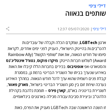
דיילי ציפי
שותפים בגאווה
דיילי ציפי
05/07/2020 12:37
ארגון
LGBTech
, שמקדם הכלה וקבלה של עובדים.ות
להט"בים.ות בהייטק הישראלי, העניק לפני ימים אחדים, לקראת
סיומו של חודש הגאווה, את אות "שותפי הקשת" (Rainbow Ally
Award) לשלוש חברות הייטק:
מיקרו פוקוס
,
נטורל אינטליג'נס
והסטארט-אפ
אופטיבוס
. בכירים בחברות הללו קיבלו את האות
באירוע שנערך בביתו של השגריר הבריטי ברמת גן, במסגרת
קבלת פנים רשמית שהוא ערך לרגל חודש הגאווה. במהלך האירוע
נערכה שיחת זום בין סגן השגריר הבריטי בישראל,
מארק פאוור
,
לשגרירת בריטניה באו"ם,
קארן פירס
– תומכת נלהבת בקהילת
הלהט"ב וביצירת סביבת עבודה מכילה בארגונים בינלאומיים.
זו השנה הראשונה שבה LGBTech מעניק את הפרס, כאות