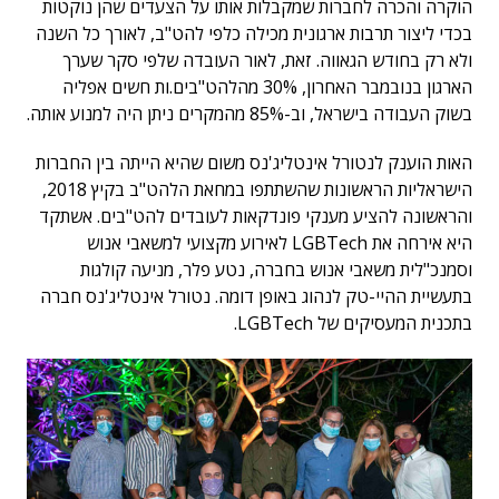
הוקרה והכרה לחברות שמקבלות אותו על הצעדים שהן נוקטות
בכדי ליצור תרבות ארגונית מכילה כלפי להט"ב, לאורך כל השנה
ולא רק בחודש הגאווה. זאת, לאור העובדה שלפי סקר שערך
הארגון בנובמבר האחרון, 30% מהלהט"בים.ות חשים אפליה
בשוק העבודה בישראל, וב-85% מהמקרים ניתן היה למנוע אותה.
האות הוענק לנטורל אינטליג'נס משום שהיא הייתה בין החברות
הישראליות הראשונות שהשתתפו במחאת הלהט"ב בקיץ 2018,
והראשונה להציע מענקי פונדקאות לעובדים להט"בים. אשתקד
היא אירחה את LGBTech לאירוע מקצועי למשאבי אנוש
וסמנכ"לית משאבי אנוש בחברה, נטע פלר, מניעה קולגות
בתעשיית ההיי-טק לנהוג באופן דומה. נטורל אינטליג'נס חברה
בתכנית המעסיקים של LGBTech.