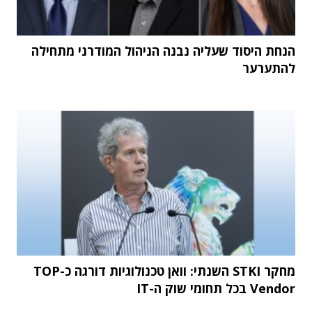
הנחת היסוד שעליה נבנה הניהול המודרני מתחילה
להתערער
מחקר STKI השנתי: וואן טכנולוגיות דורגה כ-TOP
Vendor בכל תחומי שוק ה-IT