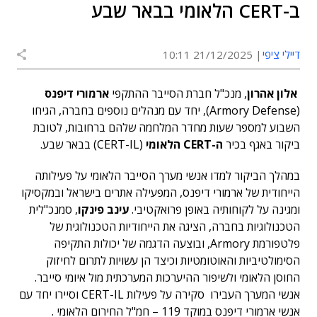
ב-CERT הלאומי בבאר שבע
דיילי ציפי
21/12/2025 10:11
אלון אהרון
, מנכ"ל חברת הסייבר ההתקפי
ארמורי דיפנס
(Armory Defense), יחד עם מנהלים נוספים בחברה, הגיחו
השבוע למספר שעות מחדר המלחמה שלהם ברחובות, לטובת
ביקור באגף בכיר
ה-
CERT
הלאומי
(CERT-IL) בבאר שבע.
במהלך הביקור למדו אנשי מערך הסייבר הלאומי על פעילותה
הייחודית של ארמורי דיפנס, המפעילה אתרים בישראל ובמקסיקו
ומגינה על לקוחותיה באופן פרואקטיבי.
עינב פינקו
, סמנכ"לית
הטכנולוגיות בחברה, הציגה את הייחודיות הטכנולוגית של
פלטפורמת Armory, ובוצעה הדגמה של יכולות התקיפה
הסימולטיביות והאוטומטיות וכיצד הן עשויות לתרום לחיזוק
החוסן הלאומי ולשיפור ההיערכות המערכתית מול איומי סייבר.
אנשי המערך העבירו סקירה על פעילות CERT-IL וסיירו יחד עם
אנשי ארמורי דיפנס במוקד 119 – חמ"ל החירום הלאומי .