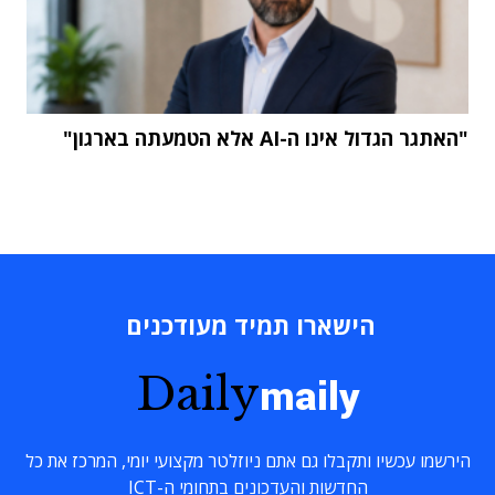
"האתגר הגדול אינו ה-AI אלא הטמעתה בארגון"
הישארו תמיד מעודכנים
Daily
maily
הירשמו עכשיו ותקבלו גם אתם ניוזלטר מקצועי יומי, המרכז את כל
החדשות והעדכונים בתחומי ה-ICT