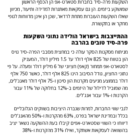
השקעות פרה-סיד בחברות סטארט-אפ הן הכסף הראשון
שמושקע ביזמים. הן גם עסקאות מאתגרות למדידה ותיעוד, מכיוון
שאלו השקעות העוברות מתחת לרדאר, שכן הן אינן מדווחות לגופי
מחקר או בתקשורת.
ההתייצבות בישראל הולידה נתוני השקעות
פרה-סיד טובים בהרבה
מניתוח מסקנות הסקר עולה כי במחצית מסבבי הפרה-סיד גויס
הון בטווח של 825 אלף דולר עד 1.5 מיליון דולר, המעניק
לסטארט-אפ תמחור (קאפ) חציוני של 6 מיליון דולר ומעלה. על פי
נתוני החציון, גודל הסיבוב הינו 825 אלף דולר, כאשר 750 אלף
דולר בממוצע מגיעים מקרנות הון סיכון ו-75 אלף דולר מאנג'לים,
מה שמוביל לדילול של היזמים ב-12% בחלוקה של 11% עבור
הקרנות ו-1% עבור אנג'לים.
לגבי שווי החברות, למרות שגברה היציבות בשווקים הגלובליים
בכלל ובמדינת ישראל בפרט, 63% מהקרנות ו-50% מהאנג'לים
דיווחו כי השווי שסטארט-אפים קיבלו בעת ההשקעה נשאר יציב
בהשוואה לעסקאות אשתקד, ואילו 31% מהקרנות ו-38%