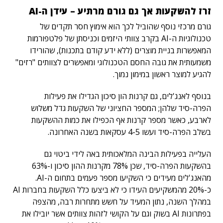
זרז להשקעות אך גם גורם מרתיע – עידן ה-AI
גורם מרכזי נוסף שהוביל לכך הוא אימוץ חסר תקדים של
טכנולוגיות ה-AI בקרב צוותי היזמים וכניסתן של פלטפורמות
המאפשרות בניית מוצרים (ללא ידע קודם בתכנות), שהורידו
משמעותית את גובה החסם הטכנולוגי ומאפשרים לצוותים "רזים"
להגיע למוצר ראשון במימון נמוך.
בנוסף לאנג'לים, גם קרנות הון סיכון הגדילו את פעילות
הפרה-סיד שלהן; המספר החציוני של השקעות גדל משלוש
לארבע, כאשר מספר קרנות אף הכפילו את כמות ההשקעות
בשלב הפרה-סיד ועשו 4-5 עסקאות בשנה האחרונה.
העלייה בפעילות הבינה המלאכותית באה לידי ביטוי גם
בהשקעות הפרה-סיד, שכן 78% מקרנות ההון סיכון ו-63%
מהאנג'לים מעידים כי השקיעו מספר פעמים בתחום ה-AI.
כ-20% מהמשקיעים העידו כי לא ביצעו כלל השקעות בחברות AI
במהלך השנה, נתון המעיד על חשש מתחרות רבה, מהצפה
בפתרונות AI בשוק וגם על הקושי לזהות צוותים אשר יובילו את