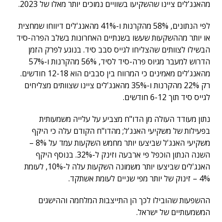
מהאנג'לים ציינו שהשקיעו בשוויים נמוכים יותר מאלו של 2023.
לפי הנתונים, 58% מהקרנות ו-41% מהאנג'לים דיווחו שמחצית
או יותר מההשקעות שעשו בשנתיים האחרונות בשלב הפרה-סיד
הבשילו לצוותים שהצליחו לגייס סבב סיד. בנוגע לפרק הזמן
הדרוש למעבר מגיוס פרה-סיד לסיד, 56% מהקרנות ו-57%
מהאנג'לים מאמינים כי המרווח בין סבבים הוא 12-18 חודשים.
רק 22% מהקרנות ו-35% מהאנג'לים ציינו שצוותים מצליחים
לגייס סיד תוך 6-12 חודשים.
נתון מעודד העולה מן הדו"ח מצביע על עלייה משמעותית
בפעילות של משקיעי האנג'ל; מהדו"ח הקודם עלה כי היקף
משקיעי האנג'ל שביצעו יותר מחמש השקעות עמד על 8% –
השנה הנתון הוכפל פי ארבעה וזינק ל-32%. בנוסף היקף
האנג'לים שביצעו יותר משמונה השקעות עלה ל-10%, לעומת
4% – זינוק של יותר מפי שניים לעומת אשתקד.
ההשפעות שהובילו לכך הן התייצבות המלחמה וההישגים
המשמעותיים של ישראל.