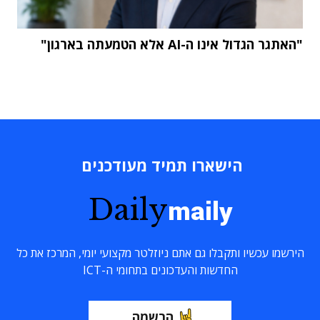
"האתגר הגדול אינו ה-AI אלא הטמעתה בארגון"
הישארו תמיד מעודכנים
Daily
maily
הירשמו עכשיו ותקבלו גם אתם ניוזלטר מקצועי יומי, המרכז את כל
החדשות והעדכונים בתחומי ה-ICT
הרשמה