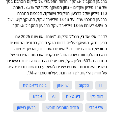
ברבעון המקביל אשתקד. הרווח התפעולי של סלקום הסתכם בסך
של 118 מיליון שקלים – נתון המשקף גידול של 7.3%, לעומת
110 מיליון שקל ברבעון המקביל אשתקד. הכנסות החברה
ברבעון הנוכחי עמדו על 1.013 מיליארד שקל, המשקף קיטון של
כ-4.9% לעומת 1.065 מיליארד שקל ברבעון המקביל אשתקד.
לדברי
אלי אדדי
, מנכ"ל סלקום, "פתחנו את שנת 2026 עם
רבעון חזק, המשקף עלייה ברווח הנקי וזינוק בתזרים המזומנים
החופשי, הגבוה ביותר ב-5 השנים האחרונות, והמשך צמיחה
במצבת הלקוחות. בשנה החולפת הקטנו את החוב הפיננסי של
החברה ב-607 מיליון שקל, שהגיע לרמה הנמוכה ביותר בעשרים
השנים האחרונות… אנו ממשיכים להשקיע בחדשנות ובדיגיטציה
של חוויית הלקוח, לצד הרחבת פעילות סוכני ה-AI".
IT
סלקום
שי אוזון
בינה מלאכותית
רווח נקי
דיגיטציה
AI
אברא
אלי אדדי
תזרים מזומנים חופשי
רבעון ראשון