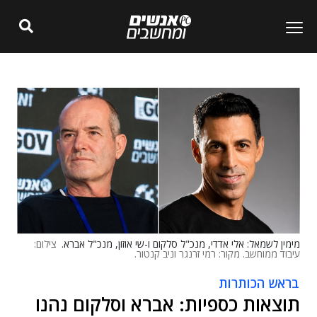
מימין לשמאל: אלי אדדי, מנכ"ל סלקום ו-שי אוזון, מנכ"ל אברא.
צילום:
עיבוד ממוחשב. מקור: רמי זרנגר וניב קנטור.
בראש הכותרות
תוצאות כספיות: אברא וסלקום נהנו