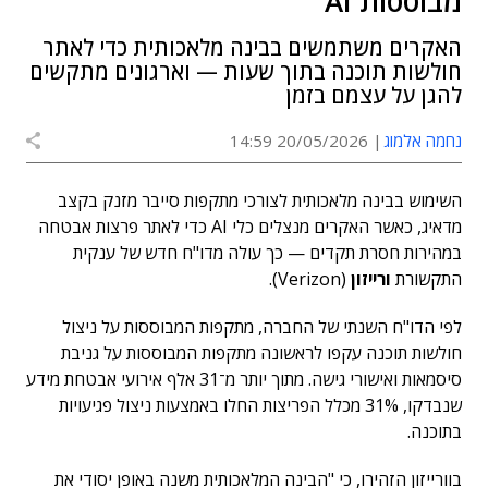
מבוססות AI
האקרים משתמשים בבינה מלאכותית כדי לאתר
חולשות תוכנה בתוך שעות — וארגונים מתקשים
להגן על עצמם בזמן
נחמה אלמוג
20/05/2026 14:59
השימוש בבינה מלאכותית לצורכי מתקפות סייבר מזנק בקצב
מדאיג, כאשר האקרים מנצלים כלי AI כדי לאתר פרצות אבטחה
במהירות חסרת תקדים — כך עולה מדו"ח חדש של ענקית
התקשורת
ורייזון
(Verizon).
לפי הדו"ח השנתי של החברה, מתקפות המבוססות על ניצול
חולשות תוכנה עקפו לראשונה מתקפות המבוססות על גניבת
סיסמאות ואישורי גישה. מתוך יותר מ־31 אלף אירועי אבטחת מידע
שנבדקו, 31% מכלל הפריצות החלו באמצעות ניצול פגיעויות
בתוכנה.
בוורייזון הזהירו, כי "הבינה המלאכותית משנה באופן יסודי את