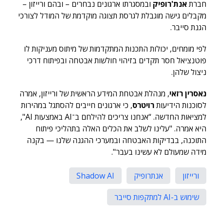
חברת
אנת'רופיק
ובמסגרתו ארגונים נבחרים – ובהם ורייזון –
מקבלים גישה מוגבלת לגרסת תצוגה מוקדמת של המודל לצורכי
הגנת סייבר.
לפי מומחים, יכולות התכנות המתקדמות של מיתוס מעניקות לו
פוטנציאל חסר תקדים בזיהוי חולשות אבטחה ובפיתוח דרכי
ניצול שלהן.
נאסרין רזאי
, מנהלת אבטחת המידע הראשית של ורייזון, אמרה
לסוכנות הידיעות
רויטרס
, כי ארגונים חייבים להסתגל במהירות
למציאות החדשה. “אנחנו צריכים להילחם ב־AI באמצעות AI",
היא אמרה. "עלינו לשלב את הכלים האלה בתהליכי פיתוח
התוכנה, בבדיקות האבטחה ובמערכי ההגנה שלנו — בקנה
מידה שמעולם לא עשינו בעבר".
ורייזון
אנתרופיק
Shadow AI
שימוש ב-AI למתקפות סייבר