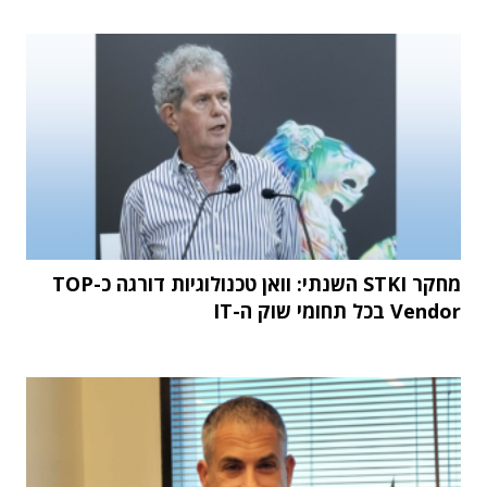
מחקר STKI השנתי: וואן טכנולוגיות דורגה כ-TOP
Vendor בכל תחומי שוק ה-IT