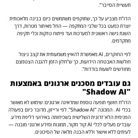
תעשיית הסייבר".
הדו"ח מצביע על כך, שתוקפים משתמשים כיום בבינה מלאכותית
יוצרת כמעט בכל שלבי המתקפה — החל מאיתור מטרות, דרך
השגת גישה ראשונית למערכות ועד פיתוח נוזקות וכלי תקיפה
מתקדמים.
לפי החוקרים, AI מאפשרת להאיץ משמעותית את קצב ניצול
חולשות האבטחה הידועות, כך ש"חלון הזמן להגנה הצטמצם
מחודשים לשעות בודדות".
גם עובדים מסכנים ארגונים באמצעות
"
Shadow AI
"
הדו"ח חושף תופעה נוספת שמדאיגה ארגונים: שימוש לא מאושר
בכלי AI . המכונה "Shadow AI". לפי ורייזון, מדובר כיום בפעולה
הפנימית הלא־זדונית השלישית בשכיחותה באירועי דליפת מידע.
עובדים מעלים לכלי AI קוד מקור, תמונות ומידע ארגוני מובנה —
לעיתים ללא אישור וללא הבנה מלאה של הסיכונים.