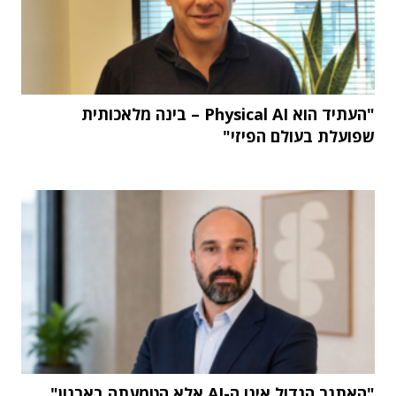
"העתיד הוא Physical AI – בינה מלאכותית
שפועלת בעולם הפיזי"
"האתגר הגדול אינו ה-AI אלא הטמעתה בארגון"