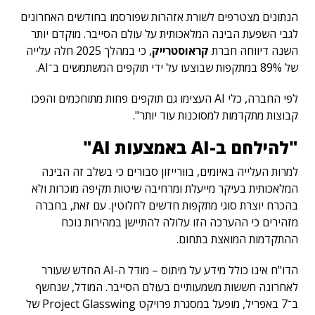
הנתונים מצטרפים לשורת אזהרות שפורסמו בחודשים האחרונים
לגבי השפעת הבינה המלאכותית על עולם הסייבר. מוקדם יותר
השנה דיווחה חברת
קראוסטרייק
, כי במהלך 2025 חלה עלייה
של 89% במתקפות שבוצעו על ידי תוקפים המשתמשים ב־AI.
לפי החברה, כלי AI העצימו גם תוקפים פחות מתוחכמים והפכו
קבוצות מתקדמות למסוכנות עוד יותר".
"להילחם ב-
AI
באמצעות
AI
"
למרות העלייה באיומים, בוורייזון סבורים כי בשלב זה הבינה
המלאכותית בעיקר מייעלת ומרחיבה שיטות תקיפה מוכרות ולא
בהכרח יוצרת סוגי מתקפות חדשים לחלוטין. עם זאת, בחברה
מזהירים כי ההערכה הזו עלולה להתיישן במהירות נוכח
ההתקדמות המואצת בתחום.
הדו"ח אינו כולל מידע על מיתוס – מודל ה-AI החדש שעורר
לאחרונה חששות משמעותיים בעולם הסייבר. המודל, שנחשף
ב־7 באפריל, מופעל במסגרת פרויקט Project Glasswing של