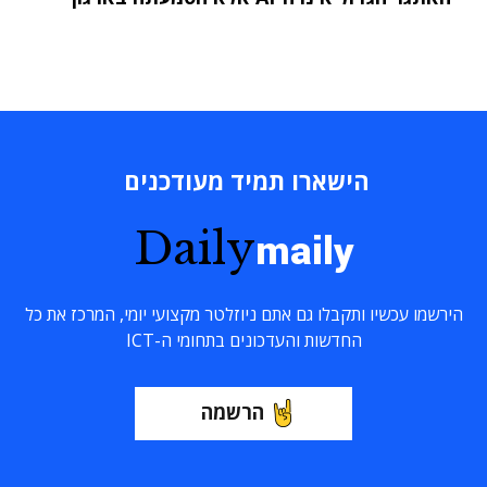
הישארו תמיד מעודכנים
Daily
maily
הירשמו עכשיו ותקבלו גם אתם ניוזלטר מקצועי יומי, המרכז את כל
החדשות והעדכונים בתחומי ה-ICT
הרשמה