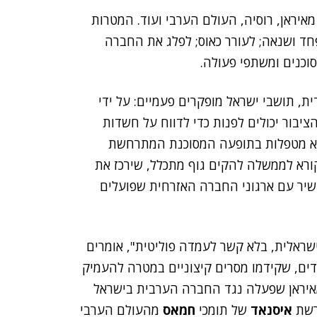
יראן, רוסיה, העולם הערבי ועוד. המטרות
פחד ושנאה; לעורר כאוס; לפלג את החברה
וכנים ומשתפי פעולה.
ת, תושבי ישראל מופקרים פעמיים: על ידי
יבור יכולים לפנות כדי לדווח על חשדות
שלא מטפלות בתופעה המסוכנת המתרחשת
קורא לממשלה להקים גוף מתכלל, שירכז את
שיר עם ארגוני החברה האזרחית שפועלים
ראלית, בלא קשר לעמדה פוליטית", אומרים
ים, שקידמו מסרים קיצוניים במטרה להעמיק
מאיראן שפעלה נגד החברה הערבית בישראל
 רשת
איסנאד
של תומכי
חמאס
מהעולם הערבי