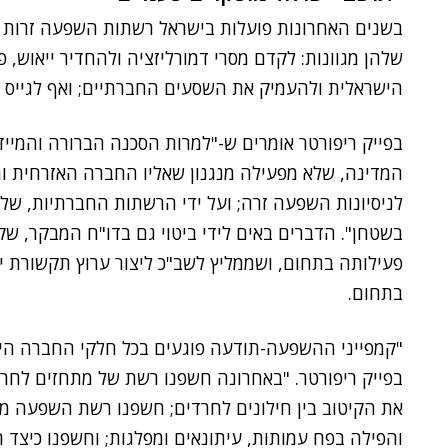
בשנים האחרונות פועלות בישראל רשתות השפעה זרות מא
שלהן מגוונות: לקדם מסרי דמורליזציה ולהחדיר ייאוש, 
הישראלית ולהעמיק את השסעים החברתיים; ואף לגייס ס
בפייק ריפורטר אומרים ש-"למרות הסכנה הברורה והמיידי
המדינה, שלא מפעילה מנגנון שאליו החברה האזרחית והצ
לניסיונות השפעה זרה; ועל ידי הרשתות החברתיות, 
בשטחן". הדברים באים לידי ביטוי גם בדו"ח המבקר, ש
פעילותה בתחום, ושממליץ לשב"כ ליצור ערוץ תקשורת י
בתחום.
"קמפייני ההשפעה-תודעה פוגעים בכל חלקי החברה היש
בפייק ריפורטר. "באחרונה חשפנו רשת של מתחזים לחרד
את הקיטוב בין חילונים לחרדים; חשפנו רשת השפעה 
והפילה בפח עמותות, עיתונאים ומפלגות; וחשפנו כיצד