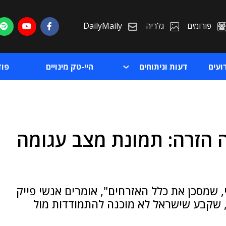
פורומים
גלריה
DailyMaily
ועים
דעות וניתוחים
היי-טק מינויים
פו
הזרה: תמונת מצב עגומה
ת
ת
 שמסכן את כלל האזרחים", אומרים אנשי פייק
, שקבע שישראל לא מוכנה להתמודדות מול