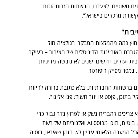
ם משוטים. לצערנו, הרשתות הזרות זוכות
שורת מרכזיים בישראל".
יבית"
ימוץ כמה מהמלצות המבקר: רגולציה מול
גברת האוריינות הדיגיטלית של הציבור – בעיקר
ית ועולים חדשים. שנים לא גובשה מדיניות
נמסר מפייק ריפורטר.
יום ברשתות החברתיות, בלא כתובת ברורה לדיווח
וכן, פןסט או יוזר חשוד: פנו אלינו".
לא צריכים להבריח נשק או לפרוץ גדר גבול כדי
לערער את החברה הישראלית. מספיק להם חשבון מזויף, בוטים, תוכן מבוסס AI ואלגוריתם של רשת
 המענה הלאומי עדיין לא. בזמן שאיראן, רוסיה