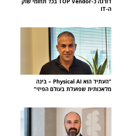
דורגה כ-TOP Vendor בכל תחומי שוק
ה-IT
"העתיד הוא Physical AI – בינה
מלאכותית שפועלת בעולם הפיזי"