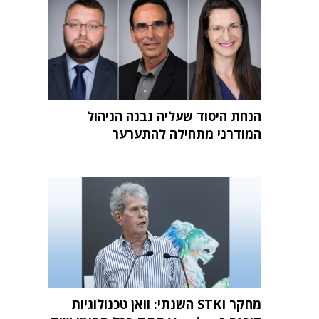
הנחת היסוד שעליה נבנה הניהול
המודרני מתחילה להתערער
מחקר STKI השנתי: וואן טכנולוגיות