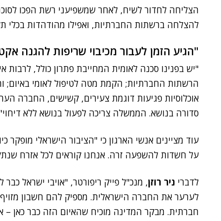
הצליחה לחדור לשיח, לאחר שמשפיעני רשת הפכו לסוכני
להצלחה ברשתות החברתיות, ואפילו מהודהדות בכלי תק
"הגיע הזמן לעבור מכיבוי שריפות להגנה אקט
"יש בפנינו סכנה לאומית המחייבת פתרון כולל, לרבות א
הרשתות החברתיות; הקמת מטה לטיפול לאומי באיום; וה
אוכלוסיות פגיעות דוגמת צעירים, קשישים, החברה הערב
סדורה בנושא. הממשלה צריכה לפעול בנושא ללא דיחוי", 
עוד מציינים אנשי הארגון כי "הציבור הישראלי מופקר כ
על חשדות להשפעה זרה. אנחנו קוראים לכל אזרח שנתקל בת
לדברי
ניר רוזן
, מנכ"ל פייק ריפורטר, "אויבי ישראל כבר 
חברתית. מבקר המדינה מוכיח שהאיום הזה כבר כאן – אבל