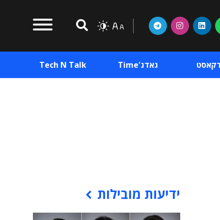
דקאסט
גאדג'Time
Tech N Talk
וכן פרסומי
תוכן פרסומי
וכן פרסומי
ידיעות מובילות