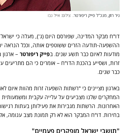
ניר רוזן, מנכ"ל פייק ריפורטר.
צילום: אייל נבו
דו"ח מבקר המדינה, שפורסם היום (ג'), מעלה כי ישראל
ההשפעה-תודעה הזרים ששוטפים אותה, וככל הנראה יתג
מודעות לאיום כבר תשע שנים. ב
פייק ריפורטר
– ארגון 
זרות, ושסייע בהכנת הדו"ח – אומרים כי הם מתריעים 
כבר שנים.
בארגון מציינים כי "רשתות השפעה זרות מהוות איום לאו
המחקרים שלנו מצביעים על עלייה עקבית ומשמעותית ב
האחרונות. הרשתות מגבירות את פעילותן בעתות רגישות
בחירות. דו"ח המבקר הוא לא רק תמונת מצב עגומה, א
"תושבי ישראל מופקרים פעמיים"