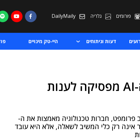
פורומים
גלריה
DailyMaily
ועים
דעות וניתוחים
היי-טק מינויים
פו
Loop Engineering: כשה-AI מפסיקה לענות
ת
ת
 פרומפט, חברות טכנולוגיה מאמצות את ה-
אכותית כבר אינה רק כלי המשיב לשאלה, אלא היא עובד
ת