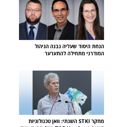
הנחת היסוד שעליה נבנה הניהול
המודרני מתחילה להתערער
מחקר STKI השנתי: וואן טכנולוגיות