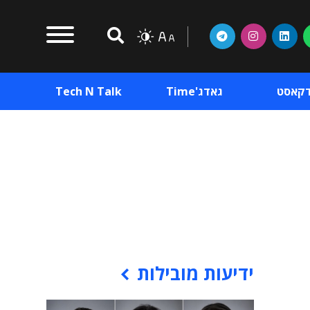
דקאסט
גאדג'Time
Tech N Talk
וכן פרסומי
תוכן פרסומי
וכן פרסומי
ידיעות מובילות