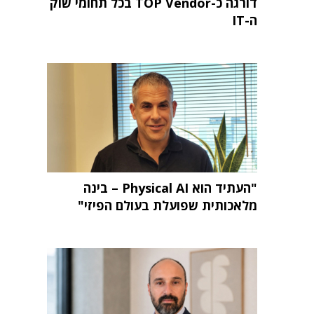
דורגה כ-TOP Vendor בכל תחומי שוק
ה-IT
"העתיד הוא Physical AI – בינה
מלאכותית שפועלת בעולם הפיזי"