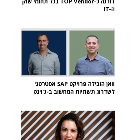
דורגה כ-TOP Vendor בכל תחומי שוק
ה-IT
וואן הובילה פרויקט SAP אסטרטגי
לשדרוג תשתיות המחשוב ב-ג'וינט