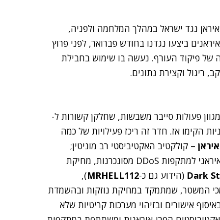
איראן נגד ישראל במהלך המלחמה ולפניה,
פעיל שהאיראנים ביצעו נגדנו בחודש פברואר, לפני פרוץ
של פיקוד העורף. נעשה בו שימוש בחבילת
גוון פעולות סייבר משבשות, שחלקן קשורות ל-
ת הקימו אז. חדר זה ריכז פעילויות של כמה
– קולקטיב האקטיביסטי רב מוניטין;
– קולקטיב גג פרו-איראני למתקפות DDoS מסונכרנות, מחיקת
Dark S
(הידוע גם כ-
MRHELL112
),
כי המשטר, שמתמקד במחיקת נוזקות ובהשמדת
סוף אישורים ובזיהוי מערכות קריטיות שלא
אקטיביסטים הפרו-איראנית ומשתתפת במתקפות