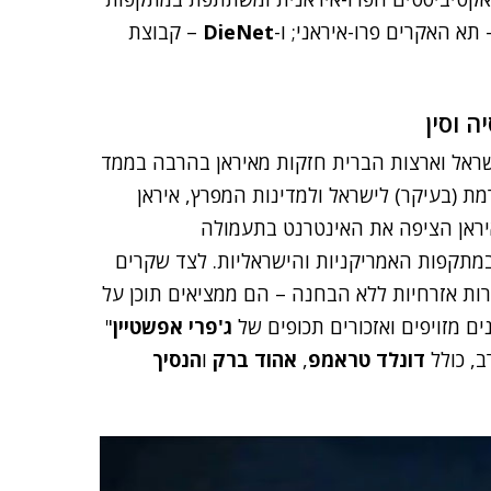
תא האקרים פרו-איראני; ו-
DieNet
– קבוצת
 וסין
ראל וארצות הברית חזקות מאיראן בהרבה בממד
רמת (בעיקר) לישראל ולמדינות המפרץ, איראן
יראן הציפה את האינטרנט בתעמולה
מתקפות האמריקניות והישראליות. לצד שקרים
רות אזרחיות ללא הבחנה – הם ממציאים תוכן על
ם מזויפים ואזכורים תכופים של
ג'פרי אפשטיין
"
ב, כולל
דונלד טראמפ
,
אהוד ברק
ו
הנסיך