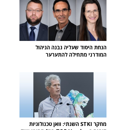
הנחת היסוד שעליה נבנה הניהול
המודרני מתחילה להתערער
מחקר STKI השנתי: וואן טכנולוגיות