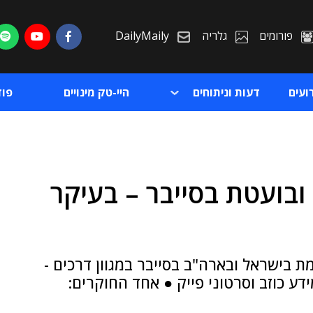
פורומים
גלריה
DailyMaily
ועים
דעות וניתוחים
היי-טק מינויים
פו
ובועטת בסייבר – בעיקר
ת
ת
ת בישראל ובארה"ב בסייבר במגוון דרכים -
דע כוזב וסרטוני פייק ● אחד החוקרים: