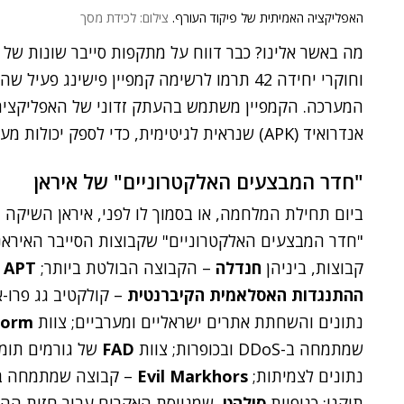
האפליקציה האמיתית של פיקוד העורף.
צילום: לכידת מסך
מה באשר אלינו? כבר דווח על מתקפות סייבר שונות של 
וחוקרי יחידה 42 תרמו לרשימה קמפיין פישינג 
המערכה. הקמפיין משתמש בהעתק זדוני של האפליקציה 
אנדרואיד (APK) שנראית לגיטימית, כדי לספק יכולות מעקב, ריגול וקצירת נתונים.
"חדר המבצעים האלקטרוניים" של איראן
ביום תחילת המלחמה, או בסמוך לו לפני, איראן השיקה מ
"חדר המבצעים האלקטרוניים" שקבוצות הסייבר האיראניו
קבוצות, ביניהן
חנדלה
– הקבוצה הבולטת ביותר;
APT איראן
ההתנגדות האסלאמית הקיברנטית
נתונים והשחתת אתרים ישראליים ומערביים; צוות
torm
שמתמחה ב-DDoS ובכופרות; צוות
FAD
של גורמים תומ
נתונים לצמיתות;
Evil Markhors
– קבוצה שמתמחה באי
תוקנו; כנופיית
סילהט
, שמגייסת האקרים עבור חזית הה