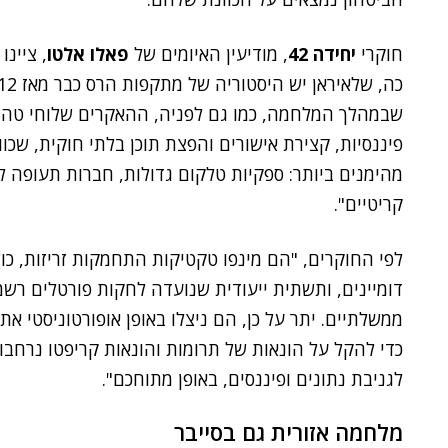
חוקרי
יחידה 42
, מודיעין האיומים של
פאלו אלטו
, ציינ
שבמהלך המלחמה, כמו גם לפניה, ההאקרים שלוחי טהרן
פיננסיות, קצירת אישורים והפצת תוכן בלתי חוקית, שכוו
מהימנים ביותר: ספקיות טלקום גדולות, חברות תעופה לא
קריטיים".
לפי החוקרים, "הם מינפו טקטיקות התחמקות זריזות, כול
דומיינים, ותשתית ייעודית שנועדה לחקות פורטלים רש
ממשלתיים. יתר על כן, הם ניצלו באופן אופורטוניסטי 
כדי להקל על הונאות של תרומות והונאות קריפטו נרחבות
לגניבת נתונים ופיננסים, באופן מתוחכם".
מלחמה אזורית גם בסייבר