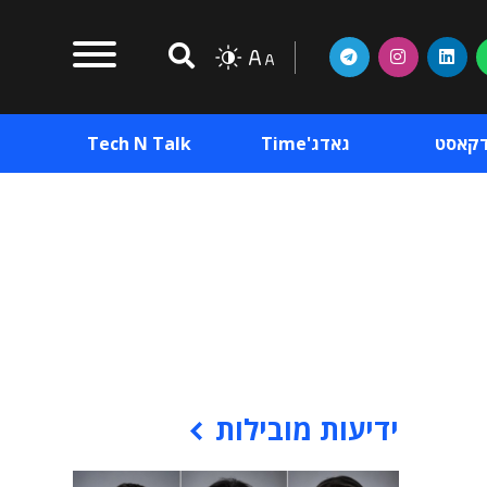
דקאסט
גאדג'Time
Tech N Talk
וכן פרסומי
תוכן פרסומי
וכן פרסומי
ידיעות מובילות