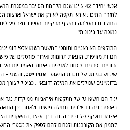
אנשי יחידה 42 ציינו שגם מלחמת הסייבר במסג
למזרח התיכון: איראן תקפה לא רק את ישראל וארצות הברי
החוקרים בהסלמה בהיקף מתקפות הסייבר מצד פעילים
נמוכה עד בינונית".
התוקפים האיראניים ותומכי המשטר רשמו אלפי דומייני
חנויות מזויפות, הונאות תרומות ואירוח פורטלים של פישינ
זדוניים נפרדים, שכוונו לאנשים באיחוד האמירויות הע
שימוש במותג של חברת התעופה
אמירייטס
, והשני – ה
בדומיינים שכוללים את המילה "דובאי", כביכול לצורך מכי
עוד הם חשפו גל של מתקפות איראניות ממוקדות נגד אר
באסטרטגיה דו שלבית: תחילה פישינג ולאחר מכן הונאה פ
אשראי ומעקף של רכיבי הגנה. בין השאר, ההאקרים האיר
לתמרן את הקורבנות ולגרום להם לספק את מספרי החשבו