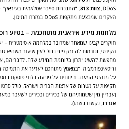
DDoS;
צוות 313
, "התנגדות סייבר אסלאמית בעיראק" – 
האקרים שמבצעת מתקפות DDoS במזרח התיכון.
מלחמת מידע איראנית מתוחכמת – בסיוע רוסיה
חוקרים קבעו שמאחר שמדובר במלחמה א-סימטרית – יש
הקינטי, וגורמות לה נזק פיזי גדול לאין שיעור משהיא גו
מחפשת להשיג יתרון בלוחמת המידע שלה. לדבריהם, א
ודיסאינפורמציה, "במאמץ מתוחכם לערער את התמיכה ב
על מנהיגי המערב ודיווחים על פגיעה בלתי פוסקת במט
תקיפות על מטרות של ארצות הברית וישראל, כולל סרטוני
(עבריין מין ששמותיהם של בכירים ובכירים לשעבר במער
אנדרו
, נקשרו בשמו).