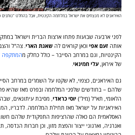
האיראנים לא מנצחים את ישראל במלחמה הקינטית, אבל בהחלט "נותנים פ
לפני ארבעה שבועות פתחו ארצות הברית וישראל במתקפ
אותה
זעם אפי
וכאן קוראים לה
שאגת הארי
. צה"ל והצ
הקינטיות, וגם במרחב הסייבר – כולל כחלק מ
המתקפה ש
של איראן,
עלי חמינאי
.
גם האיראנים, כצפוי, לא שקטו על השמרים במרחב הסיי
שלהם – בחודשים שלפני המלחמה ובפרט מאז שהיא פרצ
הלאומי, תא"ל (מיל')
יוסי כראדי
, מסיבת עיתונאים, שבה 
האיראניות על ישראל מאז תחילת המלחמה. לדבריו, המ
האסלאמית הם כאלה שהרציפות התפקודית שלהם חשובה
ואנרגיה, וארגוני ייצור והפצת מזון, וכן חברות הנדסה,
הביטחון נמצאים על הכוונת שלהם.