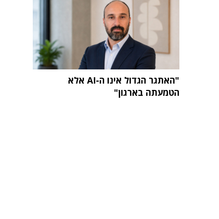
"האתגר הגדול אינו ה-AI אלא
הטמעתה בארגון"