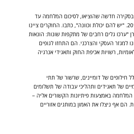
ו בסקירה חדשה שהוציאו, לסיכום המלחמה עד
כה, שלאיראן יש היסטוריה של מתקפות הרס כבר מאז 2012. "יש להם יכולת וכוונה", כתבו. החוקרים ציינו
 "ערכו גלים רחבים של מתקפות שונות: הונאות
נו למגזר העסקי והצרכני. הם התחזו לגופים
ומיות, רשויות אכיפת החוק ותאגידי אנרגיה
ל חילופים של דומיינים, שרשור של תתי
מיים של תאגידים ותהליכי עבודה של תשלומים
את המלחמה באמצעות פיתיונות הקשורים אליה –
. הם אף ניצלו את האמון במותגים אזוריים