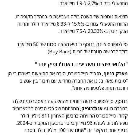
התפעולי גדל ב-2.7% ל-1.9 מיליארד.
תוצאות נוספות של השנה כולה מצביעות כי במהלך תקופה זו,
הרווח התפעולי צמח ב-15.6% ל-8.33 מיליארד דולר והרווח
הנקי זינק ב-20.33% ל-7.5 מיליארד.
סיילספורס ציינה בנוסף כי היא מקצה סכום של 50 מיליארד
דולר לרכישה חוזרת של מניות (Buy Back).
"הלוואי שהיינו משקיעים באנת'רופיק יותר"
מארק בניוף
, מנכ"ל סיילספורס, סיכם את התוצאות באומרו כי הן
"טובות מאד. בנינו את החברה מחדש, עם חיבור בין אנשים
ותוכנה תחת פלטפורמה אחת".
בנוסף, סיילספורס רואה רווחים מההשקעה האסטרטגית שלה
בחברת ה-AI
אנת'רופיק
, המפתחת של כלי הבינה המלאכותית
קלוד. סיילספורס הרוויחה ברבעון האחרון 811 מיליון דולר
מפעילות זו, לעומת 96 מיליון בלבד ברבעון המקביל ב-2024.
בניוף אמר בהקשר זה "שמנו עוד 100 מיליון דולר בסבב