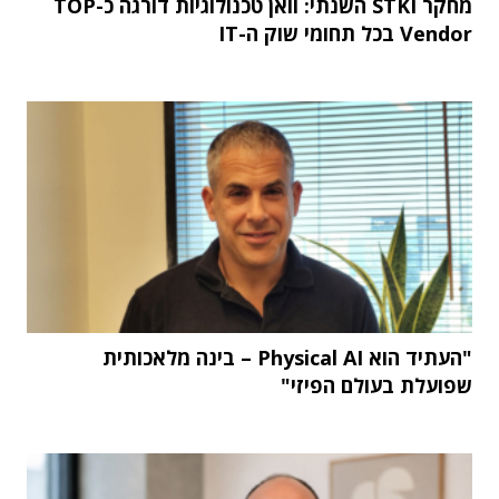
מחקר STKI השנתי: וואן טכנולוגיות דורגה כ-TOP
Vendor בכל תחומי שוק ה-IT
"העתיד הוא Physical AI – בינה מלאכותית
שפועלת בעולם הפיזי"