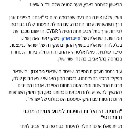
הראשון למסחר בארץ, שער המניה שלה ירד ב-1.6%.
פאלו אלטו ציינה בהודעה שפרסמה היום כי "אנחנו מציינים אבן
דרך משמעותית עבור החברה, עם תחילת המסחר שלנו בבורסה
לניירות ערך בתל אביב תחת הסימול CYBR. הרישום מכבד את
המורשת הישראלית של
סייברארק
ומשקף את האמון שלנו
בכלכלה הישראלית, בשוקי ההון ובתפקידה של ישראל כמעצמת
סייבר עולמית". פאלו אלטו היא החברה הגדולה ביותר הנסחרת
בבורסה בתל אביב, במונחי שווי שוק.
עוד נמסר מענקית הסייבר, שייסד הישראלי
ניר צוק
: "לישראל
תפקיד מרכזי בהצלחתנו, בזכות ההון האנושי יוצא הדופן שלה,
תרבות החדשנות והמנהיגות בתחום הסייבר. אנחנו מחויבים
להמשיך להשקיע ולהרחיב את נוכחותנו כאן, תוך חיזוק השותפות
ארוכת הטווח עם האקו-סיסטם הטכנולוגי של ישראל".
"המניות הדואליות הופכות למנוע צמיחה מרכזי
ודומיננטי"
מניית פאלו אלטו החלה להיסחר בבורסה בתל אביב לאחר