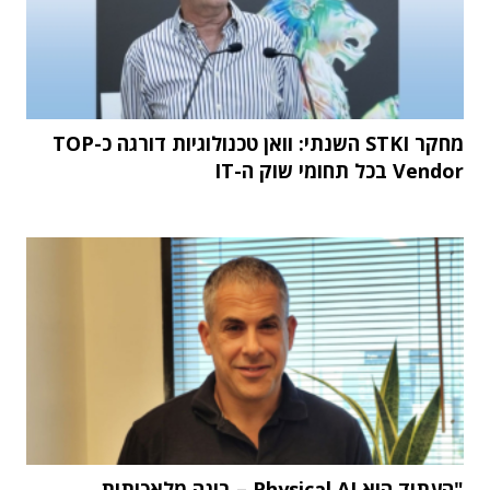
מחקר STKI השנתי: וואן טכנולוגיות דורגה כ-TOP
Vendor בכל תחומי שוק ה-IT
"העתיד הוא Physical AI – בינה מלאכותית