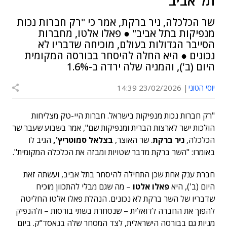
תל אביב
שר הכלכלה, ניר ברקת, אמר כי "רק חברות נכות
מנפיקות בתל אביב" ● פאלו אלטו, מחברות
הסייבר הגדולות בעולם, מוכיחה שדבריו לא
נכונים ● היא החלה להיסחר בבורסה המקומית
היום (ב'), והמניה שלה ירדה ב-1.6%
יוסי הטוני
23/02/2026 14:39
"רק חברות נכות מנפיקות בישראל. חברות היי-טק מצליחות
הולכות ישר לארצות הברית ומנפיקות שם", אמר בשבוע שעבר שר
הכלכלה,
ניר ברקת
. שר האוצר,
בצלאל סמוטריץ',
הגיב לו
באומרו: "השר ברקת מדבר שטויות ומבזה את הכלכלה המקומית".
חברת ענק אחת שכן התחילה להיסחר בתל אביב, ועשתה זאת
היום (ב'), היא
פאלו אלטו
– מה שגם מבלי להתכוון מוכיח
שדבריו של השר ברקת לא נכונים. הנהלת פאלו אלטו החליטה
להפוך את החברה לדואלית – שנסחרת בשתי בורסות – ולהנפיק
מניות גם בבורסה הישראלית, לצד המסחר שלה בנאסד"ק. ביום