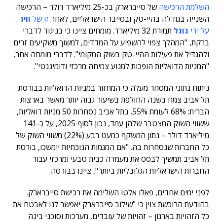
השלמת הרכישה
של סייברארק בכ-25 מיליארד דולר – הרכישה
השנייה בגודלה בהיי-טק ובסייבר הישראליים, לאחר
זו של
וויז
על ידי
גוגל
תמורת 32 מיליארד. מומחים ציינו כי בניגוד לדברי
ברקת, "המהלך צפוי להשפיע על המדדים, למשוך משקיעים זרים
ולהגדיל את פעילות ההיי-טק בשוק המקומי". לדברי מומחה אחר,
"המניות הדואליות הופכות למנוע צמיחה מרכזי ודומיננטי".
ניתוח נתוני המסחר מעלה כי המחזור במניות הדואליות בבורסת
תל אביב צמח בשנה החולפת בשיעור גבוה יותר מאשר בארצות
הברית: 68% לעומת 55%. בתל אביב נסחרות 50 מניות דואליות,
ששווי השוק המצטבר שלהן עמד, נכון לסוף 2025, על כ-141
מיליארד דולר – נתון המשקף כמעט רבע (22%) משווי השוק של
כל החברות שנסחרות בה. "אם המגמות הנוכחיות יימשכו, בורסת
תל אביב תמשיך לבסס את מעמדה כבית טבעי ומרכזי עבור
החברות הישראליות הגלובליות ביותר", ציינו בבורסה.
לפני ימים אחדים, פאלו אלטו השלימה את רכישת סייברארק.
בהודעת הרוכשת צוין כי "שילוב סייברארק יאפשר לנו לאבטח את
כל הזהויות בארגון – זהויות של עובדים, מערכות וסוכני בינה