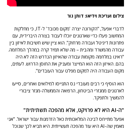
צילום ועריכת וידיאו: דותן גור
לדברי אפעל, "הקורונה יצרה 'מקום מכובד' ל-IT, כי מחלקות
המחשוב פעלו כדי שארגונים יוכלו לעבוד בצורה היברידית, עם
פתרונות דיגיטל ועבודה מרחוק". הוא ציין שיש חשיבות לאיזון בין
עבודה מהמשרד ומהבית – מה שלא תמיד קרה במהלך המלחמה.
"ראינו במלחמה מקומות עבודה שהאיזון הנדרש הזה לא היה
בהם. האיזון הזה הוא המייצר ומעניק את החוסן הדרוש. לעתים,
מקום העבודה היה למקום מפלט עבור העובדים".
הוא הוסיף כי רבים מעובדי נס התגייסו למילואים ואחרים, סייעו
לארגונים ממגזרי הביטחון, הרפואה והממשלה-מגזר ציבורי
להמשיך ולתפקד.
"ה-AI היא לא פרויקט, אלא מהפכה תשתיתית"
אפעל מתייחס לבינה המלאכותית כאל הזדמנות עבור ישראל. "אני
מאמין שה-AI היא עוד מהפכה תעשייתית. היא תביא לכך שנוכל