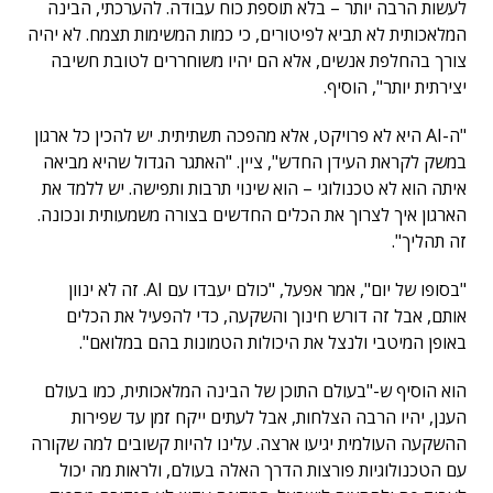
לעשות הרבה יותר – בלא תוספת כוח עבודה. להערכתי, הבינה
המלאכותית לא תביא לפיטורים, כי כמות המשימות תצמח. לא יהיה
צורך בהחלפת אנשים, אלא הם יהיו משוחררים לטובת חשיבה
יצירתית יותר", הוסיף.
"ה-AI היא לא פרויקט, אלא מהפכה תשתיתית. יש להכין כל ארגון
במשק לקראת העידן החדש", ציין. "האתגר הגדול שהיא מביאה
איתה הוא לא טכנולוגי – הוא שינוי תרבות ותפישה. יש ללמד את
הארגון איך לצרוך את הכלים החדשים בצורה משמעותית ונכונה.
זה תהליך".
"בסופו של יום", אמר אפעל, "כולם יעבדו עם AI. זה לא ינוון
אותם, אבל זה דורש חינוך והשקעה, כדי להפעיל את הכלים
באופן המיטבי ולנצל את היכולות הטמונות בהם במלואם".
הוא הוסיף ש-"בעולם התוכן של הבינה המלאכותית, כמו בעולם
הענן, יהיו הרבה הצלחות, אבל לעתים ייקח זמן עד שפירות
ההשקעה העולמית יגיעו ארצה. עלינו להיות קשובים למה שקורה
עם הטכנולוגיות פורצות הדרך האלה בעולם, ולראות מה יכול