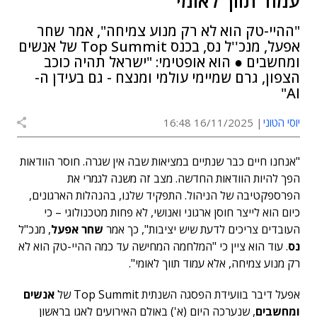
עמוד תווך לאומי"
"ההיי-טק הוא לא רק מנוע צמיחה", אמר שחר
אפעל, מנכ''ל נס, בכנס Top Summit של אנשים
ומחשבים ● הוא אופטימי: "ישראל תהיה כוכב
הצפון, גרם שמיימי עולמי ומנצח - גם בעידן ה-
AI"
יוסי הטוני
16/11/2025 16:48
"אנחנו חיים כבר שנתיים במציאות שבה אין שגרה. חוסר הוודאות
הפך להיות הוודאות החדשה. מצב זה משנה לגמרי את
הפרספקטיבה של הניהול. התפקיד שלנו, בהנהלות הארגונים,
כיום הוא לייצר חוסן ארגוני ואנושי, לא פחות מטכנולוגי – כי
העובדים צריכים לדעת שיש יציבות", כך אמר
שחר אפעל
, מנכ"ל
נס
. עוד הוא ציין כי "המלחמה המחישה עד כמה ההיי-טק הוא לא
רק מנוע צמיחה, אלא עמוד תווך לאומי".
אפעל דיבר בוועידת הפסגה השנתית Top Summit של
אנשים
ומחשבים
, שנערכה היום (א') באולם האירועים לאגו בראשון