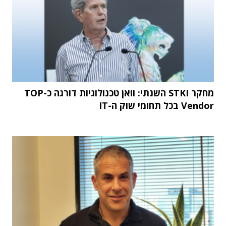
מחקר STKI השנתי: וואן טכנולוגיות דורגה כ-TOP
Vendor בכל תחומי שוק ה-IT