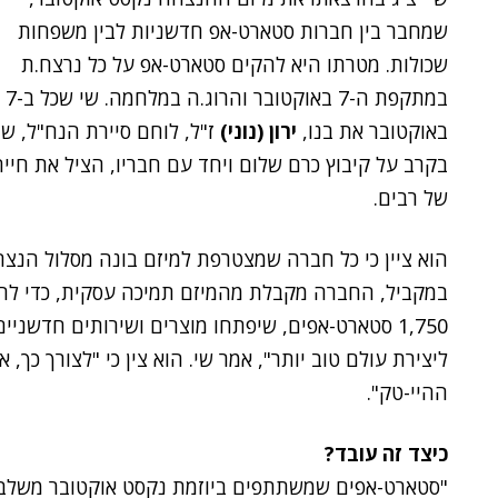
שמחבר בין חברות סטארט-אפ חדשניות לבין משפחות
שכולות. מטרתו היא להקים סטארט-אפ על כל נרצח.ת
במתקפת ה-7 באוקטובר והרוג.ה במלחמה. שי שכל ב-7
באוקטובר את בנו,
ירון (נוני)
ז"ל, לוחם סיירת הנח"ל, ש
בקרב על קיבוץ כרם שלום ויחד עם חבריו, הציל את חיי
של רבים.
הוא ציין כי כל חברה שמצטרפת למיזם בונה מסלול הנצ
במקביל, החברה מקבלת מהמיזם תמיכה עסקית, כדי להע
1,750 סטארט-אפים, שיפתחו מוצרים ושירותים חדשני
ליצירת עולם טוב יותר", אמר שי. הוא צין כי "לצורך כך
ההיי-טק".
כיצד זה עובד?
"סטארט-אפים שמשתתפים ביוזמת נקסט אוקטובר משלבי