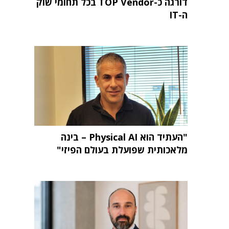
דורגה כ-TOP Vendor בכל תחומי שוק
ה-IT
"העתיד הוא Physical AI – בינה
מלאכותית שפועלת בעולם הפיזי"