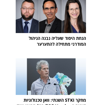
הנחת היסוד שעליה נבנה הניהול
המודרני מתחילה להתערער
מחקר STKI השנתי: וואן טכנולוגיות