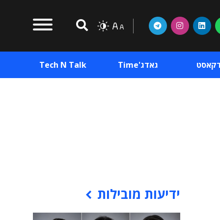
דקאסט
גאדג'Time
Tech N Talk
וכן פרסומי
תוכן פרסומי
וכן פרסומי
ידיעות מובילות