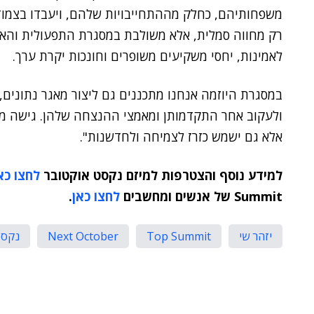
משפחותיהם, כחלק מההתחייבויות שלהם, ויעבדו בצמוד
רק מחווה סמלית, אלא משולבת במסגרת התפעולית והאת
לאמינות, יחסי משקיעים משופרים וחונכות יקרת ערך.
במסגרת היוזמה אנחנו מתכננים גם ליצור מאגר נתונים
ולעקוב אחר התקדמותן ומאמצי ההנצחה שלהן. גישה מקי
אלא גם ישמש כזרז לצמיחה ולחדשנות".
למידע נוסף והצטרפות למיזם נקסט אוקטובר
לחצו כא
Summit של אנשים ומחשבים
לחצו כאן
.
יזהר שי
Top Summit
Next October
נקסט