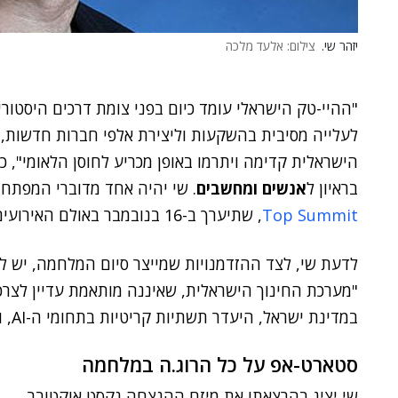
יזהר שי.
צילום: אלעד מלכה
"ההיי-טק הישראלי עומד כיום בפני צומת דרכים היסטורי
לעלייה מסיבית בהשקעות וליצירת אלפי חברות חדשות, 
הישראלית קדימה ויתרמו באופן מכריע לחוסן הלאומי", כ
בראיון ל
אנשים ומחשבים
. שי יהיה אחד מדוברי המפתח 
Top Summit
, שתיערך ב-16 בנובמבר באולם האירועים לאגו בראשון לציון.
לדעת שי, לצד ההזדמנויות שמייצר סיום המלחמה, יש לה
במדינת ישראל, היעדר תשתיות קריטיות בתחומי ה-AI, ותחומי ליבה אחרים בכלכלת החדשנות".
סטארט-אפ על כל הרוג.ה במלחמה
שי יציג בהרצאתו את מיזם ההנצחה נקסט אוקטובר,