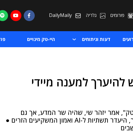
פורומים
גלריה
DailyMaily
ועים
דעות וניתוחים
היי-טק מינויים
פו
 להיערך למענה מיידי
ת
ת
טק", אמר יזהר שי, שהיה שר המדע, אך גם
מצריך התמודדות עם אתגרים כמערכת החינוך, היעדר תשתיות ל-AI ואמון המשקיעים הזרים ●