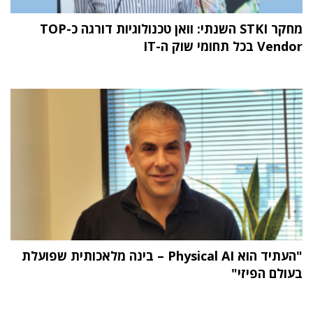
מחקר STKI השנתי: וואן טכנולוגיות דורגה כ-TOP
Vendor בכל תחומי שוק ה-IT
"העתיד הוא Physical AI – בינה מלאכותית שפועלת
בעולם הפיזי"