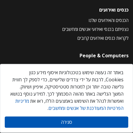
כנסים ואירועים
הכנסים והאירועים שלנו
נצפיתם בכנסי ואירועי אנשים ומחשבים
לקראת כנסים ואירועים קרובים
People & Computers
About Us
באתר זה נעשה שימוש בטכנולוגיות איסוף מידע כגון
Privacy Policy
Cookies, לרבות על ידי צדדים שלישיים, כדי לספק לך חווית
Contact Us
גלישה טובה יותר וכן למטרות סטטיסטיקה, איפיון ושיווק.
Our Events
המשך הגלישה באתר מהווה הסכמתך לכך. למידע נוסף בנושא
ואפשרות לנהל את השימוש באמצעים הללו, ראו את
מדיניות
הפרטיות המעודכנת של אנשים ומחשבים
.
אנשים ומחשבים © 2026 – כל הזכויות שמורות
סגירה
Created by