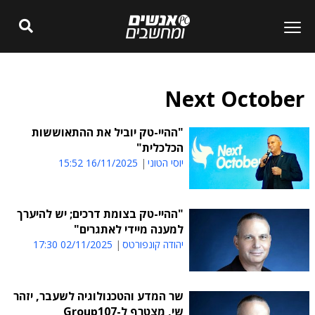
Next October
"ההיי-טק יוביל את ההתאוששות
הכלכלית"
יוסי הטוני
16/11/2025 15:52
"ההיי-טק בצומת דרכים; יש להיערך
למענה מיידי לאתגרים"
יהודה קונפורטס
02/11/2025 17:30
שר המדע והטכנולוגיה לשעבר, יזהר
שי, מצטרף ל-Group107