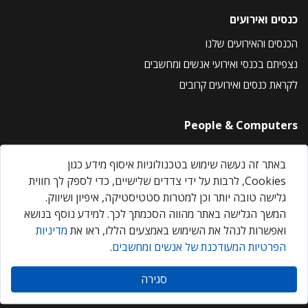
כנסים ואירועים
הכנסים והאירועים שלנו
נצפיתם בכנסי ואירועי אנשים ומחשבים
לקראת כנסים ואירועים קרובים
People & Computers
About Us
באתר זה נעשה שימוש בטכנולוגיות איסוף מידע כגון
Privacy Policy
Cookies, לרבות על ידי צדדים שלישיים, כדי לספק לך חווית
Contact Us
גלישה טובה יותר וכן למטרות סטטיסטיקה, איפיון ושיווק.
Our Events
המשך הגלישה באתר מהווה הסכמתך לכך. למידע נוסף בנושא
ואפשרות לנהל את השימוש באמצעים הללו, ראו את
מדיניות
הפרטיות המעודכנת של אנשים ומחשבים
.
אנשים ומחשבים © 2026 – כל הזכויות שמורות
סגירה
Created by