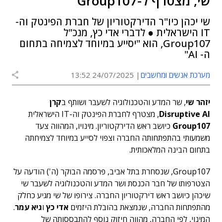
שי, מצטרף ל-Group107
שי יכהן כיו"ר הדירקטוריון של חברת הפינטק וה-
IT הישראלית ● לדברי אדי כץ, מנכ"ל
Group107, הוא "יסייע במיוחד לצמיחה בתחום
ה- AI"
מערכת אנשים ומחשבים
24/07/2025 13:52
יזהר שי
, שר המדע והטכנולוגיה לשעבר ושותף ב
קרן
Disruptive AI
, מצטרף לחברת הפינטק וה-IT הישראלית
Group107
כיושב ראש הדירקטוריון. מינויו, המהווה צעד
משמעותי בהתפתחותה החברה וצפוי לסייע במיוחד לצמיחתה
בתחום הבינה המלאכותית.
Group107, שנסחרת בתל אביב, פרסמה הבוקר (ה') הודעה על
הצטרפותו של חבר הכנסת ושר המדע והטכנולוגיה לשעבר שי
שיכהן כיושב ראש דירקטוריון החברה. צירופו של
שי
מגיע כחלק
מהתפתחות החברה, שנמצאת בהובלת היזמים
אדי כץ
ו
גיא עמר
.
המינוי, לפי החברה, מהווה חיזוק נוסף להתבססותה של