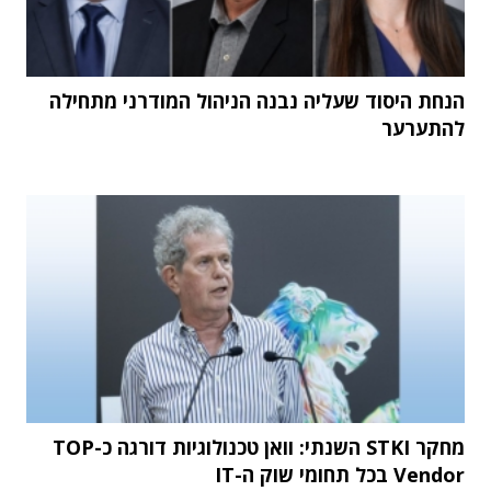
הנחת היסוד שעליה נבנה הניהול המודרני מתחילה
להתערער
מחקר STKI השנתי: וואן טכנולוגיות דורגה כ-TOP
Vendor בכל תחומי שוק ה-IT