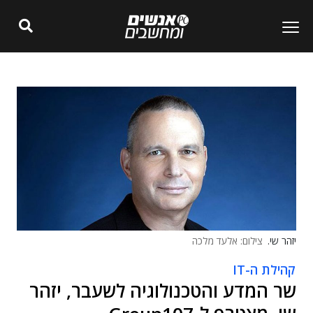
יזהר שי.
צילום: אלעד מלכה
קהילת ה-IT
שר המדע והטכנולוגיה לשעבר, יזהר