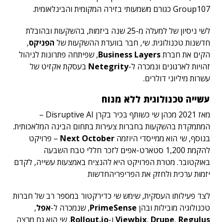
Group107 כגורם משמעותי בזירה המקומית והבינלאומית.
לשי ניסיון של למעלה מ-25 שנה ביזמות, בהשקעות ובהובלת
חדשנות טכנולוגית. שי, חבר בוועדת ההשקעות של
הפניקס
,
הקים את חברת
Business Layers
, שפיתחה פתרונות לניהול
זהויות לארגונים ונמכרה ל-
Netegrity
בעסקת אקזיט של
עשרות מיליוני דולרים.
עשייה טכנולוגית ללא מנוח
מאז 2021 מכהן שי כשותף בכיר בקרן Disruptive AI –
המתמקדת בהשקעות בחברות צעירות בתחום הבינה המלאכותית.
בנוסף, שי הוא ממייסדי היוזמה
Next October
– פרויקט
להקמת 1,200 סטארט-אפים לזכר חללי טבח השבעה
באוקטובר. מטרת הפרויקט היא להנציח באמצעות עשייה, לקדם
יזמוּת ערכית ולחזק את הפריפריהחדשות
לצד פעילותו העסקית, שימש שי כדירקטור במספר רב של חברות
טכנולוגיה מובילות ובהן
PrimeSense
, שנמכרה ל-
אפל
,
Regulus
,
Drupe
,
Viewbix
ו-
Rollout.io
. שי הוא גם מרצה