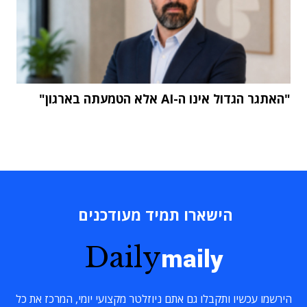
"האתגר הגדול אינו ה-AI אלא הטמעתה בארגון"
הישארו תמיד מעודכנים
Daily
maily
הירשמו עכשיו ותקבלו גם אתם ניוזלטר מקצועי יומי, המרכז את כל