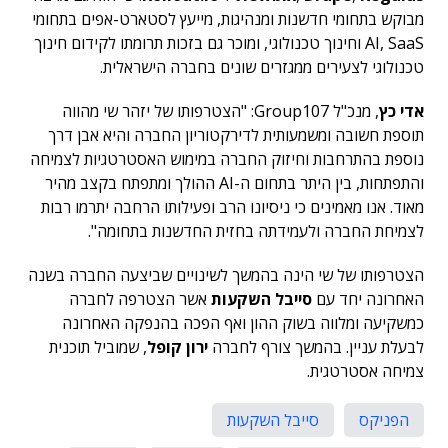
מבוקש בתחומי חדשנות ומנהיגות, מייעץ לסטארט-אפים בתחומי
AI, SaaS וחינוך טכנולוגי, ומוכר גם בזכות תרומתו לקידום חינוך
טכנולוגי לצעירים ממגזרים שונים בחברה הישראלית.
אדי כץ
, מנכ"ל Group107: "הצטרפותו של יזהר שי מהווה
תוספת חשובה ומשמעותית לדירקטוריון החברה והיא אבן דרך
נוספת בהתרחבות וחיזוק החברה במימוש האסטרטגיות לצמיחה
והתפתחות, בין היתר בתחום ה-AI ההולך ומתפתח בקצב מהיר
מאוד. אנו מאמינים כי ניסיונו הרב ופעילותו הרחבה יתרמו רבות
לצמיחת החברה ולעמידתה בחזית החדשנות בתחומה".
הצטרפותו של
שי הינה בהמשך לשינויים שביצעה החברה בשנה
האחרונה יחד עם
סייבל השקעות
אשר הצטרפה לחברה
כמשקיעה ומלווה בשוק ההון ואף הפכה בהנפקה האחרונה
לבעלת עניין. בהמשך צורף לחברה
ירון קופל
, שמוביל תוכנית
צמיחה אסטרטגית.
הפניקס
סייבל השקעות