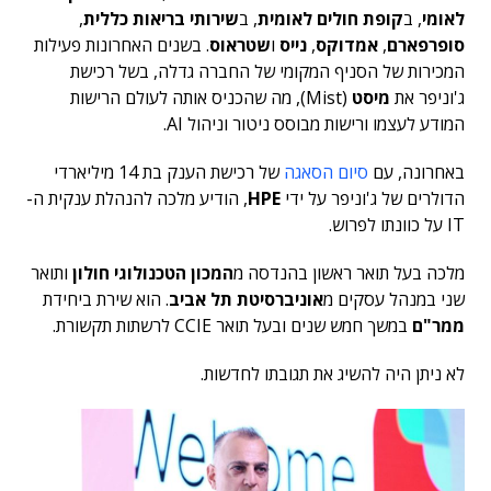
לאומי
, ב
קופת חולים לאומית
, ב
שירותי בריאות כללית
,
סופרפארם
,
אמדוקס
,
נייס
ו
שטראוס
. בשנים האחרונות פעילות
המכירות של הסניף המקומי של החברה גדלה, בשל רכישת
ג'וניפר את
מיסט
(Mist), מה שהכניס אותה לעולם הרישות
המודע לעצמו ורישות מבוסס ניטור וניהול AI.
באחרונה, עם
סיום הסאגה
של רכישת הענק בת 14 מיליארדי
הדולרים של ג'וניפר על ידי
HPE
, הודיע מלכה להנהלת ענקית ה-
IT על כוונתו לפרוש.
מלכה בעל תואר ראשון בהנדסה מ
המכון הטכנולוגי חולון
ותואר
שני במנהל עסקים מ
אוניברסיטת תל אביב
. הוא שירת ביחידת
ממר"ם
במשך חמש שנים ובעל תואר CCIE לרשתות תקשורת.
לא ניתן היה להשיג את תגובתו לחדשות.