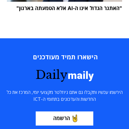
"האתגר הגדול אינו ה-AI אלא הטמעתה בארגון"
הישארו תמיד מעודכנים
Daily
maily
הירשמו עכשיו ותקבלו גם אתם ניוזלטר מקצועי יומי, המרכז את כל
החדשות והעדכונים בתחומי ה-ICT
הרשמה