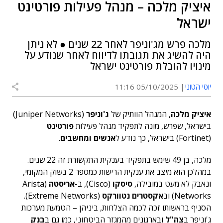
איציק מלכה – מנהל פעילות פורטינט
ישראל
מלכה פרש מג'וניפר לאחר 22 שנים ● לא ניתן
היה להשיג את תגובתו לדיווח לאחר שנודע על
מינויו להובלת פורטינט ישראל
יוסי הטוני
05/10/2025 11:16
איציק מלכה
, המנהל הוותיק של
ג'וניפר
(Juniper Networks)
בישראל, שפרש, מונה לתפקיד מ
נהל פעילות
פורטינט
(Fortinet) בישראל, כך נודע ל
אנשים ומחשבים
.
מלכה, בן 49 שימש בתפקיד בענקית התקשורת זה 22 שנים.
במהלכן הוא מיצב את ענקית הרישות כמספר 2 בשוק המקומי,
ונאבק לא מעט במובילה,
סיסקו
(Cisco), ב-
אריסטה
(Arista
Networks)
וב
אקסטרים נטוורקס
(Extreme Networks).
הסניף בראשותו זכה לכמה הצלחות, ביניהן – הטמעת מערכות
ג'וניפר ב
צה"ל
ובארגונים מהמגזר הביטחוני, כמו גם ב
בנק