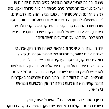
אמנם, מדינת ישראל עושה מאמצים לגייס מדענים יהודים או
ישראלים, "אבל הממשלה טרם גיבשה מדיניות סדורה ואקטיבית
לניצול הזדמנות היסטורית זו", כתבו מגישי ההצעה. לדבריהם,
"על הממשלה לבחון כיצד מדינות אחרות פועלות בתחום, לסקור
את מגמות ההגירה בקרב קהילת המחקר האמריקנית ולגבש
צעדים, שיאפשרו לישראל להוות מוקד משיכה לחוקרים שירצו
לבוא לפה, עם דגש על המדענים הישראלים".
יו"ר הוועדה, ח"כ
יאסר
חוג'יראת
, שפתח את הדיון, אמר, כי
"אנחנו עדים לתופעות חמורות של חרמות אקדמיים, קיצוץ
בתקציבי מחקר, הפסקת מענקים וחוסר יציבות כלכלית,
שמשפיעים ישירות על חוקרים ישראלים ועל הרצון שלהם לשוב
לארץ. יש להאיץ תוכנית לאומית מקיפה, שתייצר מסלול קליטה,
תמריצים ותשתיות לחוקרים – מתוך הבנה שהמשבר באקדמיה
האמריקאית הוא הזדמנות נדירה לחיזוק המצוינות המדעית
בישראל".
בדיון השתתף בשיחת ועידה ד"ר
אשכול איתן,
חוקר
באוניברסיטה בקולורדו, שתיאר את היקף הפגיעה הקשה במחקר