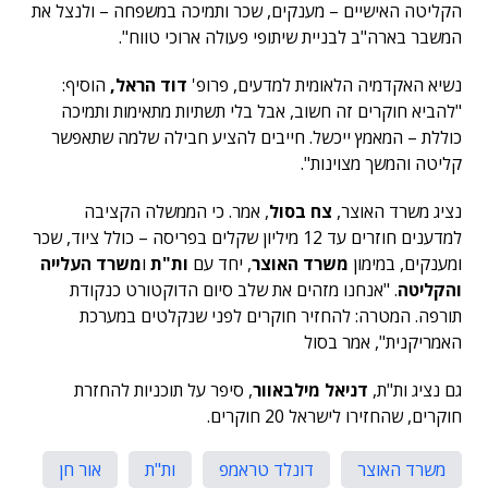
הקליטה האישיים – מענקים, שכר ותמיכה במשפחה – ולנצל את
המשבר בארה"ב לבניית שיתופי פעולה ארוכי טווח".
נשיא האקדמיה הלאומית למדעים, פרופ'
דוד הראל,
הוסיף:
"להביא חוקרים זה חשוב, אבל בלי תשתיות מתאימות ותמיכה
כוללת – המאמץ ייכשל. חייבים להציע חבילה שלמה שתאפשר
קליטה והמשך מצוינות".
נציג משרד האוצר,
צח בסול
, אמר. כי הממשלה הקציבה
למדענים חוזרים עד 12 מיליון שקלים בפריסה – כולל ציוד, שכר
ומענקים, במימון
משרד האוצר
, יחד עם
ות"ת
ו
משרד העלייה
והקליטה
. "אנחנו מזהים את שלב סיום הדוקטורט כנקודת
תורפה. המטרה: להחזיר חוקרים לפני שנקלטים במערכת
האמריקנית", אמר בסול
גם נציג ות"ת,
דניאל מילבאוור
, סיפר על תוכניות להחזרת
חוקרים, שהחזירו לישראל 20 חוקרים.
משרד האוצר
דונלד טראמפ
ות"ת
אור חן