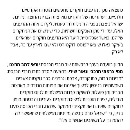
כתוצאה מכך, מדענים חוקרים מחפשים מוסדות אקדמיים
חלופיים, ויש זרימה של חוקרים מארצות הברית החוצה. מדינת
ישראל ניצבת בפני הזדמנות חד פעמית לקלוט אתה המדענים
האלו, על ידי מתן מענקים ותשתיות, כדי שימשיכו את המחקרים
שלהם, כאשר אוכלוסיית היעד היא מדענים חוקרים ישראלים,
בעיקר כאלו שיצאו לפוסט דוקטורט ולא שבו לארץ עד כה, אבל
לא רק.
הדיון בוועדה נערך לבקשתם של חברי הכנסת
יוראי להב הרצנו
,
מטי צרפתי הרכבי
ו
נאור שירי
. בהצעה לסדר כתבו חברי הכנסת:
"מדינות רבות, כמו קנדה, צרפת וגרמניה כבר נוקטות צעדים
משמעותיים בניסיון למשוך אליהם את המוחות הנודדים מארצות
הברית והן פועלות להשקת קרנות ממשלתיות לגיוס חוקרים
מובילים, יצירת תוכניות למשיכת חוקרים צעירים והבטחת מימון
לחוקרים שאיבדו את תקציבי המחקר שלהם. חברי הכנסת טענו
בדיון, כי "ישראל טרם גיבשה מדיניות ממשלתית שתאפשר לה
להתמודד על משאבים אנושיים אלו".