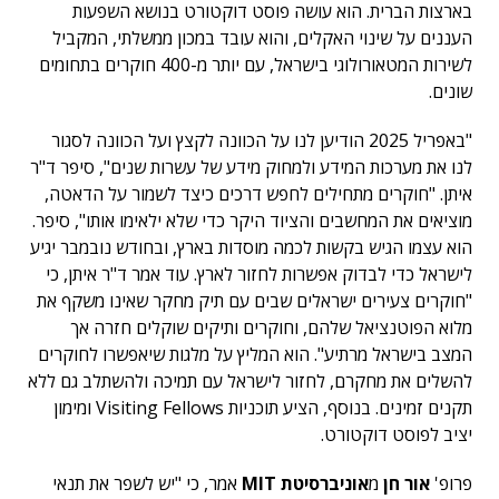
בארצות הברית. הוא עושה פוסט דוקטורט בנושא השפעות
העננים על שינוי האקלים, והוא עובד במכון ממשלתי, המקביל
לשירות המטאורולוגי בישראל, עם יותר מ-400 חוקרים בתחומים
שונים.
"באפריל 2025 הודיען לנו על הכוונה לקצץ ועל הכוונה לסגור
לנו את מערכות המידע ולמחוק מידע של עשרות שנים", סיפר ד"ר
איתן. "חוקרים מתחילים לחפש דרכים כיצד לשמור על הדאטה,
מוציאים את המחשבים והציוד היקר כדי שלא ילאימו אותו", סיפר.
הוא עצמו הגיש בקשות לכמה מוסדות בארץ, ובחודש נובמבר יגיע
לישראל כדי לבדוק אפשרות לחזור לארץ. עוד אמר ד"ר איתן, כי
"חוקרים צעירים ישראלים שבים עם תיק מחקר שאינו משקף את
מלוא הפוטנציאל שלהם, וחוקרים ותיקים שוקלים חזרה אך
המצב בישראל מרתיע". הוא המליץ על מלגות שיאפשרו לחוקרים
להשלים את מחקרם, לחזור לישראל עם תמיכה ולהשתלב גם ללא
תקנים זמינים. בנוסף, הציע תוכניות Visiting Fellows ומימון
יציב לפוסט דוקטורט.
פרופ'
אור חן
מ
אוניברסיטת
MIT
אמר, כי "יש לשפר את תנאי